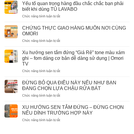
nhân
chống
Yếu tố quan trọng hàng đầu chắc chắc bạn phải
Thước
sen
xước,
biết khi dùng TỦ LAVABO
Chuẩn,
vòi
chống
Giá
ở
Chức năng bình luận bị tắt
“Tự
bám
Tốt
Yếu
Hủy”
bẩn
2026
tố
trong
CHỨNG THỰC GIAO HÀNG MUÔN NƠI CÙNG
cực
quan
phòng
OMORI
đỉnh
trọng
tắm
ở
Chức năng bình luận bị tắt
hàng
vô
CHỨNG
đầu
cùng
THỰC
chắc
Xu hướng sen tắm đứng “Giá Rẻ” tone màu xám
nhanh
GIAO
chắc
ghi – fom dáng cơ bản dễ dàng sử dụng | Omori
HÀNG
bạn
TV
MUÔN
phải
ở
Chức năng bình luận bị tắt
NƠI
biết
Xu
CÙNG
khi
hướng
OMORI
ĐỪNG BỎ QUA ĐIỀU NÀY NẾU NHƯ BẠN
dùng
sen
TỦ
ĐANG CHỌN LỰA CHẬU RỬA BÁT
tắm
LAVABO
ở
Chức năng bình luận bị tắt
đứng
ĐỪNG
“Giá
BỎ
Rẻ”
XU HƯỚNG SEN TẮM ĐỨNG – ĐỪNG CHỌN
QUA
tone
NẾU DÍNH TRƯỜNG HỢP NÀY
ĐIỀU
màu
ở
Chức năng bình luận bị tắt
NÀY
xám
XU
NẾU
ghi
HƯỚNG
NHƯ
–