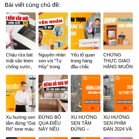
Bài viết cùng chủ đề:
Chậu rửa bát
Nguyên nhân
Yếu tố quan
CHỨNG
mặt sần linen
sen vòi “Tự
trọng hàng
THỰC GIAO
chống xước,
Hủy” trong
đầu chắc
HÀNG MUÔN
chống bám
phòng tắm vô
chắc bạn phải
NƠI CÙNG
bẩn cực đỉnh
cùng nhanh
biết khi dùng
OMORI
TỦ LAVABO
Xu hướng sen
ĐỪNG BỎ
XU HƯỚNG
XU HƯỚNG
tắm đứng “Giá
QUA ĐIỀU
SEN TẮM
SEN PHÍM
Rẻ” tone màu
NÀY NẾU
ĐỨNG –
ĐÀN 2024 VÀ
xám ghi – fom
NHƯ BẠN
ĐỪNG
SỰ THẬT