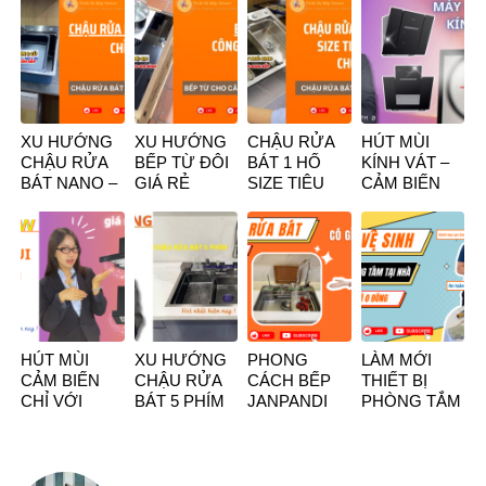
dáng cơ bản
ĐANG CHỌN
CHỌN NẾU
ĐẰNG SAU
dễ dàng sử
LỰA CHẬU
DÍNH
ÍT NGƯỜI
dụng | Omori
RỬA BÁT
TRƯỜNG
BIẾT
TV
HỢP NÀY
XU HƯỚNG
XU HƯỚNG
CHẬU RỬA
HÚT MÙI
CHẬU RỬA
BẾP TỪ ĐÔI
BÁT 1 HỐ
KÍNH VÁT –
BÁT NANO –
GIÁ RẺ
SIZE TIÊU
CẢM BIẾN
MÀU ĐEN
“CÔNG
CHUẨN CHO
ĐƯỢC “SĂN
TUYỀN ĐỘC
NGHỆ SỊN”
CĂN BẾP GIA
TÌM” NHIỀU
LẠ
CHO CĂN
ĐÌNH
NHẤT HIỆN
BẾP GIA
NAY
ĐÌNH
HÚT MÙI
XU HƯỚNG
PHONG
LÀM MỚI
CẢM BIẾN
CHẬU RỬA
CÁCH BẾP
THIẾT BỊ
CHỈ VỚI
BÁT 5 PHÍM
JANPANDI
PHÒNG TẮM
THAO TÁC
ĐA NĂNG
VÀ CHẬU
TẠI NHÀ CHỈ
VẪY TAY
HOT NHẤT
RỬA BÁT 1
VỚI “0
HIỆN NAY
HỐ LẮP ÂM
ĐỒNG”
TOÀN PHẦN