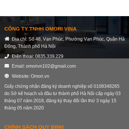
SEN
BẠN
fom
TẮM
ĐANG
dáng
ĐỨNG
CHỌN
cơ
–
LỰA
bản
ĐỪNG
CHẬU
dễ
CHỌN
RỬA
dàng
CÔNG TY TNHH OMORI VINA
NẾU
BÁT
sử
DÍNH
dụng
Địa chỉ: Số 48, Vạn Phúc, Phường Vạn Phúc, Quận Hà
TRƯỜNG
|
HỢP
Đông, Thành phố Hà Nội
Omori
NÀY
TV
Điện thoại: 0835.339.229
Email: omorivn102@gmail.com
Website: Omori.vn
Giấy chứng nhận đăng ký doanh nghiệp số 0108348265
do Sở kế hoạch và đầu tư thành phố Hà Nội cấp ngày 03
tháng 07 năm 2018, đăng ký thay đổi lần thứ 3 ngày 15
tháng 05 năm 2020
CHÍNH SÁCH QUY ĐỊNH