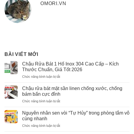
OMORI.VN
BÀI VIẾT MỚI
Chậu Rửa Bát 1 Hố Inox 304 Cao Cấp – Kích
Thước Chuẩn, Giá Tốt 2026
ở
Chức năng bình luận bị tắt
Chậu
Rửa
Chậu rửa bát mặt sần linen chống xước, chống
Bát
bám bẩn cực đỉnh
1
ở
Chức năng bình luận bị tắt
Hố
Chậu
Inox
rửa
304
Nguyên nhân sen vòi “Tự Hủy” trong phòng tắm vô
bát
Cao
cùng nhanh
mặt
Cấp
ở
Chức năng bình luận bị tắt
sần
–
Nguyên
linen
Kích