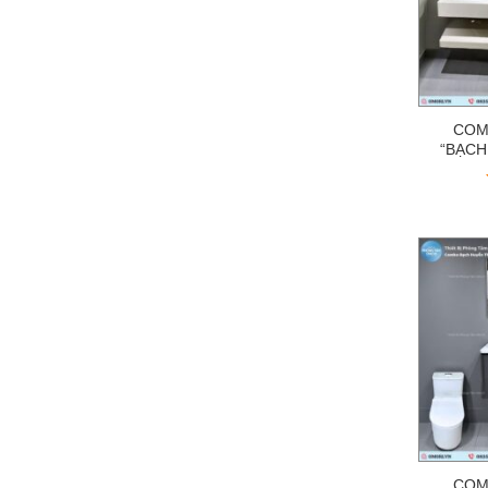
COM
“BẠCH
COM