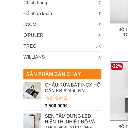
Chính hãng
(2)
Đá nhập khẩu
(1)
JOCMI
(1)
BỘ 
TO
O'PULER
(1)
TRECI
(14)
WILLIANS
(1)
-32%
SẢN PHẨM BÁN CHẠY
CHẬU RỬA BÁT INOX HỐ
CÂN KB-8245L-NN
Được
3.500.000
₫
xếp
hạng
SEN TẮM ĐỨNG LED
0
HIỂN THỊ NHIỆT ĐỘ VÀ
5
BỘ 
THỜI GIAN SỬ DỤNG