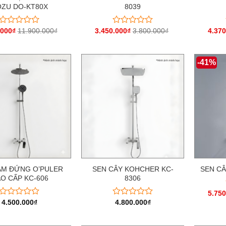
ZU DO-KT80X
8039
.000
₫
11.900.000
₫
3.450.000
₫
3.800.000
₫
4.370
Được
Được
xếp
xếp
hạng
hạng
0
0
-41%
5
5
sao
sao
ẮM ĐỨNG O’PULER
SEN CÂY KOHCHER KC-
SEN CÂ
O CẤP KC-606
8306
5.750
4.500.000
₫
4.800.000
₫
Được
Được
xếp
xếp
hạng
hạng