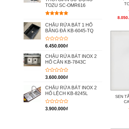
sao
TO
TOZU SC-OMR616
8.050
Được xếp
hạng
5.00
CHẬU RỬA BÁT 1 HỐ
5 sao
BẰNG ĐÁ KB-6045-TQ
Được
6.450.000
₫
xếp
hạng
CHẬU RỬA BÁT INOX 2
0
HỐ CÂN KB-7843C
5
sao
Được
3.600.000
₫
xếp
hạng
CHẬU RỬA BÁT INOX 2
0
HỐ LỆCH KB-8245L
5
SEN T
sao
CA
Được
3.900.000
₫
xếp
hạng
0
5