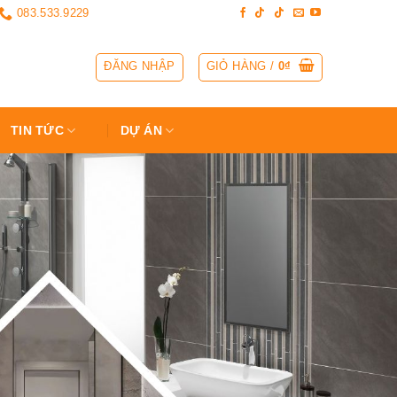
083.533.9229
ĐĂNG NHẬP
GIỎ HÀNG /
0
₫
TIN TỨC
DỰ ÁN