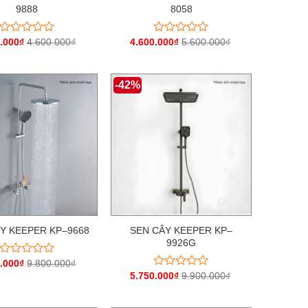
9888
8058
.000
₫
4.600.000
₫
4.600.000
₫
5.600.000
₫
Được
Được
xếp
xếp
hạng
hạng
0
0
-42%
5
5
sao
sao
Y KEEPER KP–9668
SEN CÂY KEEPER KP–
9926G
.000
₫
9.800.000
₫
Được
xếp
5.750.000
₫
9.900.000
₫
Được
hạng
xếp
0
hạng
5