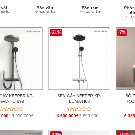
 vòi
Bồn cầu
Bồn tắm
Phòn
đ
N PHẨM
58 SẢN PHẨM
20 SẢN PHẨM
5 SẢ
-21%
-7%
CÂY KEEPER KP-
SEN CÂY KEEPER KP-
BỘ 
AVANTO 999
LUMA H68
TOZ
.000
₫
9.900.000
₫
4.600.000
₫
5.800.000
₫
6.325
Được
Được
xếp
xếp
hạng
hạng
0
0
-10%
-10%