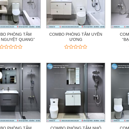
BO PHÒNG TẮM
COMBO PHÒNG TẮM UYÊN
COM
 NGUYỆT QUANG”
ƯƠNG
“B
Được
Được
xếp
xếp
hạng
hạng
0
0
5
5
sao
sao
BO PHÒNG TẮM
COMBO PHÒNG TẮM NHỎ
COM