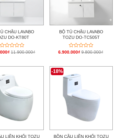
TỦ CHẬU LAVABO
BỘ TỦ CHẬU LAVABO
OZU DO-KT80T
TOZU DO-TC505T
.000
₫
11.900.000
₫
6.900.000
₫
9.800.000
₫
Được
Được
xếp
xếp
hạng
hạng
0
0
-18%
5
5
sao
sao
U LIỀN KHỐI TOZU
BỒN CẦU LIỀN KHỐI TOZU