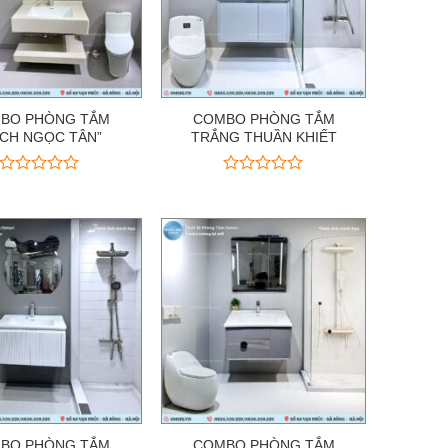
BO PHÒNG TẮM
COMBO PHÒNG TẮM
ẠCH NGỌC TÂN”
TRẮNG THUẦN KHIẾT
Được
Được
xếp
xếp
hạng
hạng
0
0
5
5
sao
sao
BO PHÒNG TẮM
COMBO PHÒNG TẮM