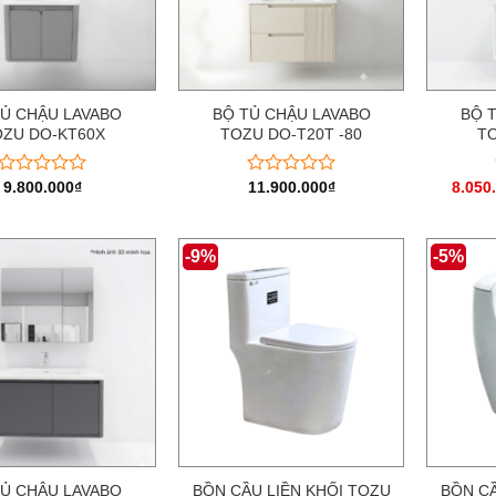
TỦ CHẬU LAVABO
BỘ TỦ CHẬU LAVABO
BỘ 
ZU DO-KT60X
TOZU DO-T20T -80
T
9.800.000
₫
11.900.000
₫
8.050
Được
Được
xếp
xếp
hạng
hạng
0
0
-9%
-5%
5
5
sao
sao
TỦ CHẬU LAVABO
BỒN CẦU LIỀN KHỐI TOZU
BỒN CẦ