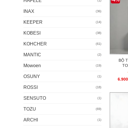
HAFELE
(1)
INAX
(36)
KEEPER
(14)
KOBESI
(38)
KOHCHER
(61)
MANTIC
(2)
BỘ 
TO
Mowoen
(19)
OSUNY
(1)
6.900
ROSSI
(18)
SENSUTO
(1)
TOZU
(69)
ARCHI
(1)