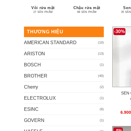
Vòi rửa mặt
Chậu rửa mặt
Sen
27 SẢN PHẨM
89 SẢN PHẨM
35 SẢ
-30%
THƯƠNG HIỆU
AMERICAN STANDARD
(10)
ARISTON
(13)
BOSCH
(1)
BROTHER
(40)
Cherry
(2)
SEN 
ELECTROLUX
(1)
ESINC
(6)
6.900
GOVERN
(1)
-4%