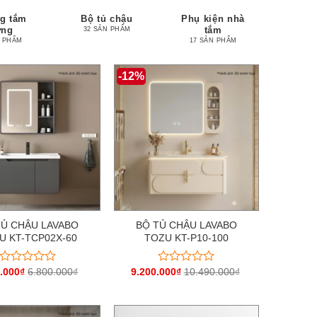
g tắm
Bộ tủ chậu
Phụ kiện nhà
ứng
tắm
32 SẢN PHẨM
N PHẨM
17 SẢN PHẨM
-12%
TỦ CHẬU LAVABO
BỘ TỦ CHẬU LAVABO
U KT-TCP02X-60
TOZU KT-P10-100
.000
₫
6.800.000
₫
9.200.000
₫
10.490.000
₫
Được
Được
xếp
xếp
hạng
hạng
0
0