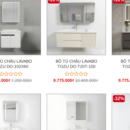
5
5
sao
sao
TỦ CHẬU LAVABO
BỘ TỦ CHẬU LAVABO
BỘ 
ZU DO-102X60
TOZU DO-T20T-100
TOZ
.000
₫
7.200.000
₫
9.775.000
₫
10.900.000
₫
9.775
Được
Được
xếp
xếp
hạng
hạng
0
0
-32%
5
5
sao
sao