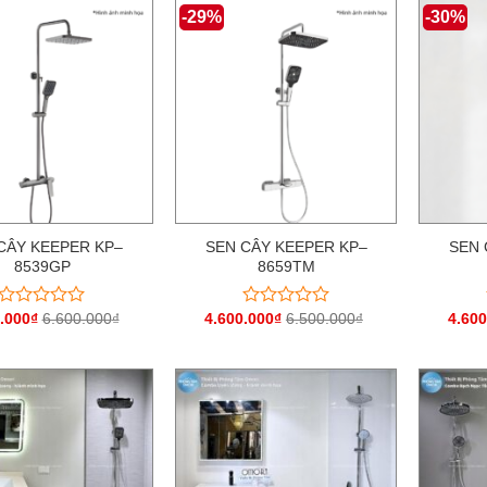
0
0
-29%
-30%
5
5
sao
sao
CÂY KEEPER KP–
SEN CÂY KEEPER KP–
SEN 
8539GP
8659TM
.000
₫
6.600.000
₫
4.600.000
₫
6.500.000
₫
4.600
Được
Được
xếp
xếp
hạng
hạng
0
0
5
5
sao
sao