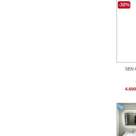
sao
-30%
SEN 
4.600