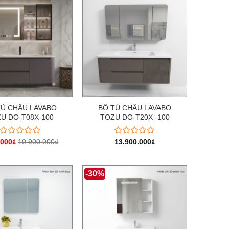
5
5
sao
sao
TỦ CHẬU LAVABO
BỘ TỦ CHẬU LAVABO
U DO-T08X-100
TOZU DO-T20X -100
.000
₫
10.900.000
₫
13.900.000
₫
Được
Được
xếp
xếp
hạng
hạng
0
0
-30%
5
5
sao
sao