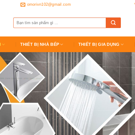
omorivn102@gmail.com
Tìm
kiếm:
M
THIẾT BỊ NHÀ BẾP
THIẾT BỊ GIA DỤNG