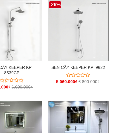
0
-26%
sao
5
sao
CÂY KEEPER KP–
SEN CÂY KEEPER KP–9622
8539CP
5.060.000
₫
6.800.000
₫
Được
xếp
.000
₫
6.600.000
₫
Được
hạng
xếp
0
hạng
5
0
sao
5
sao