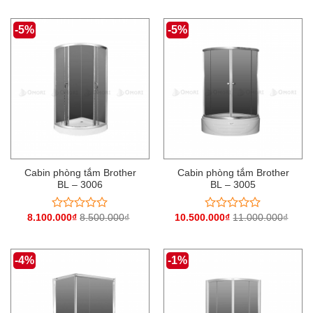
-5%
-5%
Cabin phòng tắm Brother
Cabin phòng tắm Brother
BL – 3006
BL – 3005
8.100.000
₫
8.500.000
₫
10.500.000
₫
11.000.000
₫
Được
Được
xếp
xếp
hạng
hạng
0
0
-4%
-1%
5
5
sao
sao