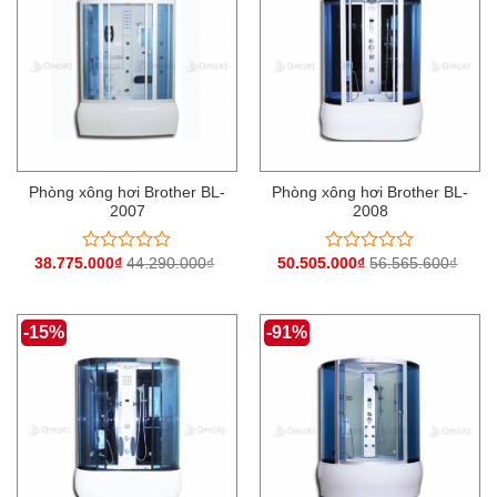
Phòng xông hơi Brother BL-
Phòng xông hơi Brother BL-
2007
2008
38.775.000
₫
44.290.000
₫
50.505.000
₫
56.565.600
₫
Được
Được
xếp
xếp
hạng
hạng
0
0
-15%
-91%
5
5
sao
sao