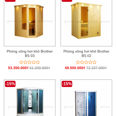
sao
sao
Phòng xông hơi khô Brother
Phòng xông hơi khô Brother
BS 03
BS 02
53.350.000
₫
61.200.000
₫
49.500.000
₫
72.237.000
₫
Được
Được
xếp
xếp
hạng
hạng
0
0
-15%
-15%
5
5
sao
sao