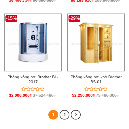
56.406.754
₫
66.360.880
₫
88.269.610
₫
103.846.600
₫
Được
Được
xếp
xếp
hạng
hạng
0
0
-15%
-29%
5
5
sao
sao
Phòng xông hơi Brother BL-
Phòng xông hơi khô Brother
2017
BS-01
32.000.000
₫
37.524.480
₫
52.250.000
₫
73.480.000
₫
Được
Được
xếp
xếp
hạng
hạng
0
0
5
5
1
2
sao
sao