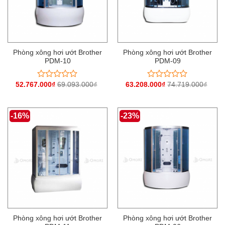
Phòng xông hơi ướt Brother
Phòng xông hơi ướt Brother
PDM-10
PDM-09
52.767.000
₫
69.093.000
₫
63.208.000
₫
74.719.000
₫
Được
Được
xếp
xếp
hạng
hạng
0
0
-16%
-23%
5
5
sao
sao
Phòng xông hơi ướt Brother
Phòng xông hơi ướt Brother