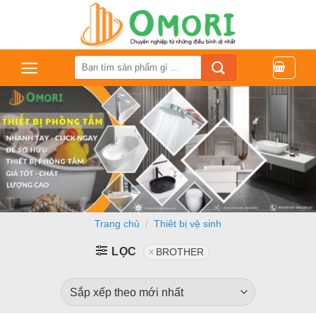
Bỏ
qua
nội
dung
Tìm
kiếm:
Trang chủ
/
Thiêt bị vệ sinh
LỌC
BROTHER