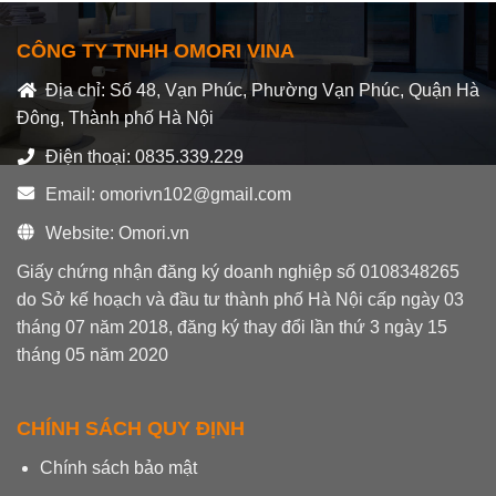
CÔNG TY TNHH OMORI VINA
Địa chỉ: Số 48, Vạn Phúc, Phường Vạn Phúc, Quận Hà
Đông, Thành phố Hà Nội
Điện thoại: 0835.339.229
Email: omorivn102@gmail.com
Website: Omori.vn
Giấy chứng nhận đăng ký doanh nghiệp số 0108348265
do Sở kế hoạch và đầu tư thành phố Hà Nội cấp ngày 03
tháng 07 năm 2018, đăng ký thay đổi lần thứ 3 ngày 15
tháng 05 năm 2020
CHÍNH SÁCH QUY ĐỊNH
Chính sách bảo mật