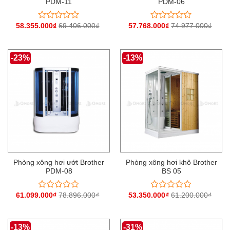
PDM-11
PDM-06
58.355.000
₫
69.406.000
₫
57.768.000
₫
74.977.000
₫
Được
Được
xếp
xếp
hạng
hạng
0
0
-23%
-13%
5
5
sao
sao
Phòng xông hơi ướt Brother
Phòng xông hơi khô Brother
PDM-08
BS 05
61.099.000
₫
78.896.000
₫
53.350.000
₫
61.200.000
₫
Được
Được
xếp
xếp
hạng
hạng
0
0
-13%
-31%
5
5