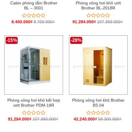
Cabin phòng tắm Brother
Phòng xông hơi khô ướt
BL – 3001
Brother BL-2018R
8.400.000
₫
8.700.000
₫
91.284.050
₫
107.393.000
₫
Được
Được
xếp
xếp
hạng
hạng
0
0
-15%
-28%
5
5
sao
sao
Phòng xông hơi khô kết hợp
Phòng xông hơi khô Brother
ướt Brother PDM-18R
BS 04
91.284.000
₫
107.393.000
₫
42.240.000
₫
58.300.000
₫
Được
Được
xếp
xếp
hạng
hạng