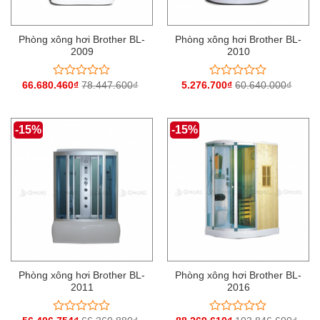
Phòng xông hơi Brother BL-
Phòng xông hơi Brother BL-
2009
2010
66.680.460
₫
78.447.600
₫
5.276.700
₫
60.640.000
₫
Được
Được
xếp
xếp
hạng
hạng
0
0
-15%
-15%
5
5
sao
sao
Phòng xông hơi Brother BL-
Phòng xông hơi Brother BL-
2011
2016