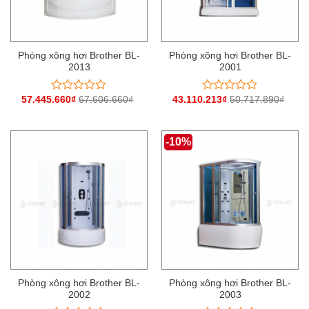
Phòng xông hơi Brother BL-
Phòng xông hơi Brother BL-
2013
2001
57.445.660
₫
67.606.660
₫
43.110.213
₫
50.717.890
₫
Được
Được
xếp
xếp
hạng
hạng
0
0
-10%
5
5
sao
sao
Phòng xông hơi Brother BL-
Phòng xông hơi Brother BL-
2002
2003