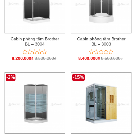
Cabin phòng tắm Brother
Cabin phòng tắm Brother
BL – 3004
BL – 3003
8.200.000
₫
8.500.000
₫
8.400.000
₫
8.500.000
₫
Được
Được
xếp
xếp
hạng
hạng
0
0
-3%
-15%
5
5
sao
sao