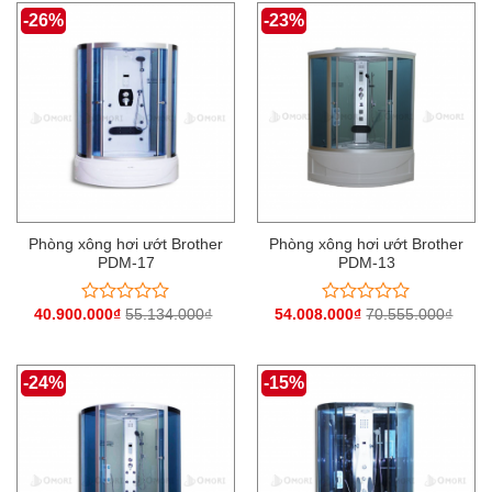
0
0
-26%
-23%
5
5
sao
sao
Phòng xông hơi ướt Brother
Phòng xông hơi ướt Brother
PDM-17
PDM-13
40.900.000
₫
55.134.000
₫
54.008.000
₫
70.555.000
₫
Được
Được
xếp
xếp
hạng
hạng
0
0
-24%
-15%
5
5
sao
sao