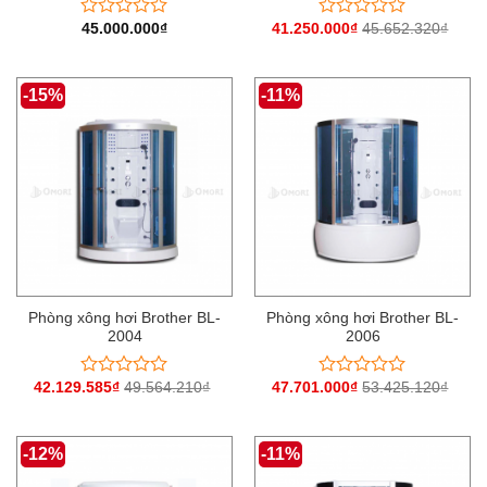
45.000.000
₫
41.250.000
₫
45.652.320
₫
Được
Được
xếp
xếp
hạng
hạng
0
0
-15%
-11%
5
5
sao
sao
Phòng xông hơi Brother BL-
Phòng xông hơi Brother BL-
2004
2006
42.129.585
₫
49.564.210
₫
47.701.000
₫
53.425.120
₫
Được
Được
xếp
xếp
hạng
hạng
0
0
-12%
-11%
5
5
sao
sao