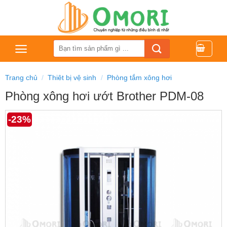
Bỏ
qua
nội
dung
Tìm
kiếm:
Trang chủ
/
Thiêt bị vệ sinh
/
Phòng tắm xông hơi
Phòng xông hơi ướt Brother PDM-08
-23%