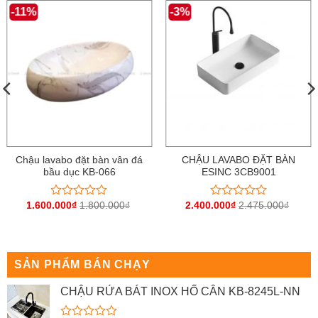
-11%
-3%
Chậu lavabo đặt bàn vân đá
CHẬU LAVABO ĐẶT BÀN
bầu dục KB-066
ESINC 3CB9001
1.600.000
₫
1.800.000
₫
2.400.000
₫
2.475.000
₫
Được
Được
xếp
xếp
hạng
hạng
0
0
5
5
sao
sao
SẢN PHẨM BÁN CHẠY
CHẬU RỬA BÁT INOX HỐ CÂN KB-8245L-NN