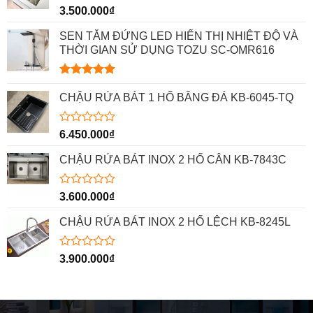
Được
3.500.000
₫
xếp
hạng
SEN TẮM ĐỨNG LED HIỂN THỊ NHIỆT ĐỘ VÀ
0
THỜI GIAN SỬ DỤNG TOZU SC-OMR616
5
sao
Được xếp
hạng
5.00
CHẬU RỬA BÁT 1 HỐ BẰNG ĐÁ KB-6045-TQ
5 sao
Được
6.450.000
₫
xếp
hạng
CHẬU RỬA BÁT INOX 2 HỐ CÂN KB-7843C
0
5
sao
Được
3.600.000
₫
xếp
hạng
CHẬU RỬA BÁT INOX 2 HỐ LỆCH KB-8245L
0
5
sao
Được
3.900.000
₫
xếp
hạng
0
5
sao