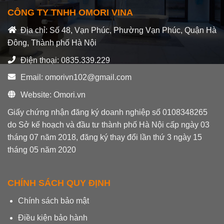
CÔNG TY TNHH OMORI VINA
Địa chỉ: Số 48, Vạn Phúc, Phường Vạn Phúc, Quận Hà
Đông, Thành phố Hà Nội
Điện thoại: 0835.339.229
Email: omorivn102@gmail.com
Website: Omori.vn
Giấy chứng nhận đăng ký doanh nghiệp số 0108348265
do Sở kế hoạch và đầu tư thành phố Hà Nội cấp ngày 03
tháng 07 năm 2018, đăng ký thay đổi lần thứ 3 ngày 15
tháng 05 năm 2020
CHÍNH SÁCH QUY ĐỊNH
Chính sách bảo mật
Điều kiện bảo hành