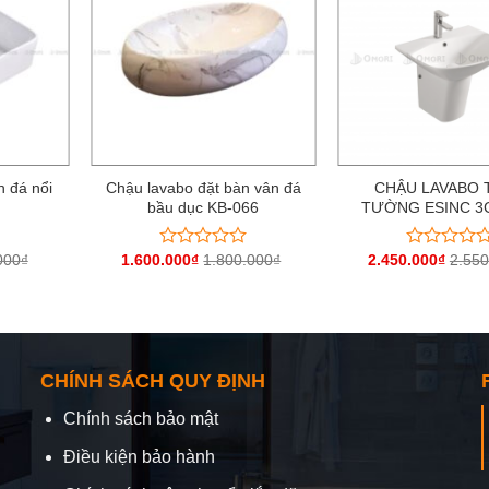
n đá nổi
Chậu lavabo đặt bàn vân đá
CHẬU LAVABO 
bầu dục KB-066
TƯỜNG ESINC 3
000
₫
1.600.000
₫
1.800.000
₫
2.450.000
₫
2.550
Được
Được
xếp
xếp
hạng
hạng
0
0
5
5
sao
sao
CHÍNH SÁCH QUY ĐỊNH
Chính sách bảo mật
Điều kiện bảo hành