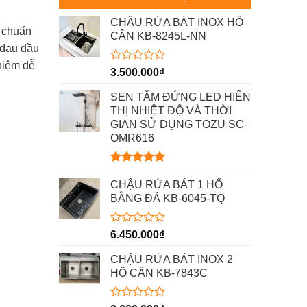
CHẬU RỬA BÁT INOX HỐ
u chuẩn
CÂN KB-8245L-NN
 đau đầu
hiệm dễ
Được
3.500.000
₫
xếp
hạng
SEN TẮM ĐỨNG LED HIỂN
0
THỊ NHIỆT ĐỘ VÀ THỜI
5
GIAN SỬ DỤNG TOZU SC-
sao
OMR616
Được xếp
hạng
5.00
CHẬU RỬA BÁT 1 HỐ
5 sao
BẰNG ĐÁ KB-6045-TQ
Được
6.450.000
₫
xếp
hạng
CHẬU RỬA BÁT INOX 2
0
HỐ CÂN KB-7843C
5
sao