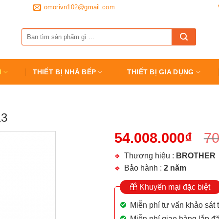
omorivn102@gmail.com
Tìm
kiếm:
M
THIẾT BỊ NHÀ BẾP
THIẾT BỊ GIA DỤNG
13
54.008.000
₫
70
Thương hiệu :
BROTHER
Bảo hành :
2 năm
Khuyến mại đặc biệt
Miễn phí tư vấn khảo sát 
Miễn phí giao hàng lắp đặ