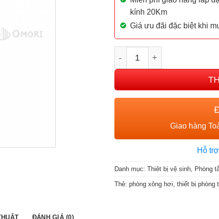
kính 20Km
Giá ưu đãi đặc biệt khi 
Phòng xông hơi ướt Broth
T
Giao hàng Toà
Hỗ trợ
Danh mục:
Thiêt bị vệ sinh
,
Phòng t
Thẻ:
phòng xông hơi
,
thiết bị phòng
THUẬT
ĐÁNH GIÁ (0)