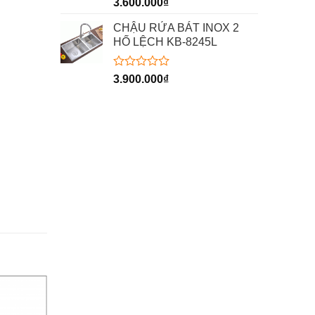
Được
3.600.000
₫
xếp
hạng
CHẬU RỬA BÁT INOX 2
0
HỐ LỆCH KB-8245L
5
sao
Được
3.900.000
₫
xếp
hạng
0
5
sao
-5%