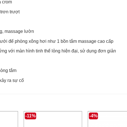
ạ crom
trơn trượt
ng, massage lườn
dưới đế phòng xông hơi như 1 bồn tắm massage cao cấp
ứng với màn hình tinh thể lỏng hiện đại, sử dụng đơn giản
phòng tắm
xảy ra sự cố
-11%
-4%