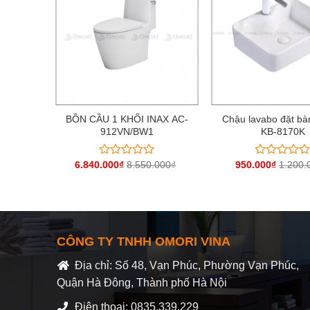
ờng liền
BỒN CẦU 1 KHỐI INAX AC-
Chậu lavabo đặt bà
802TTQ
912VN/BW1
KB-8170K
.000
₫
6.840.000
₫
8.550.000
₫
950.000
₫
1.200.
Được
Được
xếp
xếp
hạng
hạng
0
0
5
5
sao
sao
CÔNG TY TNHH OMORI VINA
Địa chỉ: Số 48, Vạn Phúc, Phường Vạn Phúc,
Quận Hà Đông, Thành phố Hà Nội
Điện thoại: 0835.339.229