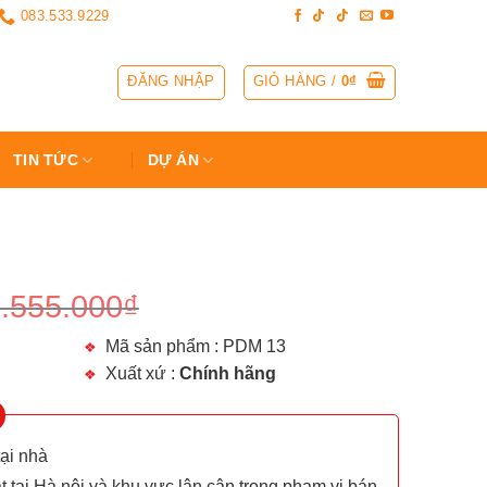
083.533.9229
ĐĂNG NHẬP
GIỎ HÀNG /
0
₫
TIN TỨC
DỰ ÁN
.555.000
₫
Mã sản phẩm : PDM 13
Xuất xứ :
Chính hãng
tại nhà
t tại Hà nội và khu vực lân cận trong phạm vi bán