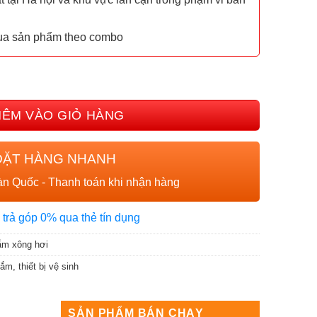
mua sản phẩm theo combo
er PDM-13 số lượng
HÊM VÀO GIỎ HÀNG
ĐẶT HÀNG NHANH
n Quốc - Thanh toán khi nhận hàng
 trả góp 0% qua thẻ tín dụng
ắm xông hơi
 tắm
,
thiết bị vệ sinh
SẢN PHẨM BÁN CHẠY