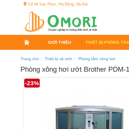
Bỏ
Số 44 Vạn Phúc, Hà Đông, Hà Nội
qua
nội
dung
TRANG
GIỚI THIỆU
THIẾT BỊ PHÒNG TẮ
CHỦ
Trang chủ
/
Thiêt bị vệ sinh
/
Phòng tắm xông hơi
Phòng xông hơi ướt Brother PDM-
-23%