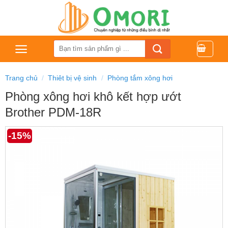
Bỏ
qua
nội
dung
Tìm
kiếm:
Trang chủ
/
Thiêt bị vệ sinh
/
Phòng tắm xông hơi
Phòng xông hơi khô kết hợp ướt
Brother PDM-18R
-15%