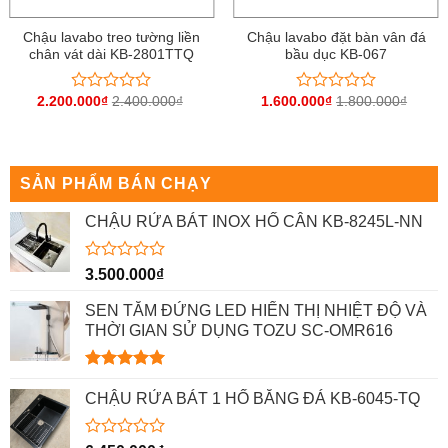
Chậu lavabo treo tường liền
Chậu lavabo đặt bàn vân đá
chân vát dài KB-2801TTQ
bầu dục KB-067
2.200.000
₫
2.400.000
₫
1.600.000
₫
1.800.000
₫
Được
Được
xếp
xếp
hạng
hạng
0
0
5
5
sao
sao
SẢN PHẨM BÁN CHẠY
CHẬU RỬA BÁT INOX HỐ CÂN KB-8245L-NN
Được
3.500.000
₫
xếp
hạng
SEN TẮM ĐỨNG LED HIỂN THỊ NHIỆT ĐỘ VÀ
0
THỜI GIAN SỬ DỤNG TOZU SC-OMR616
5
sao
Được xếp
hạng
5.00
CHẬU RỬA BÁT 1 HỐ BẰNG ĐÁ KB-6045-TQ
5 sao