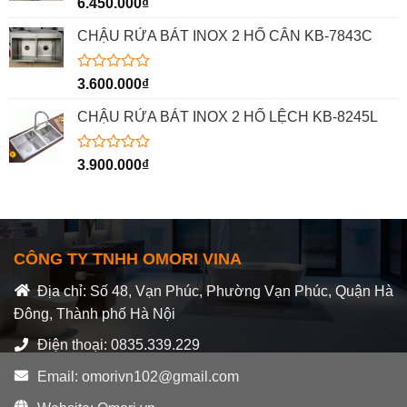
Được
6.450.000
₫
xếp
hạng
CHẬU RỬA BÁT INOX 2 HỐ CÂN KB-7843C
0
5
sao
Được
3.600.000
₫
xếp
hạng
CHẬU RỬA BÁT INOX 2 HỐ LỆCH KB-8245L
0
5
sao
Được
3.900.000
₫
xếp
hạng
0
5
sao
CÔNG TY TNHH OMORI VINA
Địa chỉ: Số 48, Vạn Phúc, Phường Vạn Phúc, Quận Hà
Đông, Thành phố Hà Nội
Điện thoại: 0835.339.229
Email: omorivn102@gmail.com