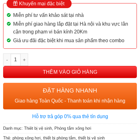
Khuyến mại đặc biệt
Miễn phí tư vấn khảo sát tại nhà
Miễn phí giao hàng lắp đặt tại Hà nội và khu vực lân
cận trong phạm vi bán kính 20Km
Giá ưu đãi đặc biệt khi mua sản phẩm theo combo
Phòng xông hơi khô kết hợp ướt Brother PDM-18R số lượng
THÊM VÀO GIỎ HÀNG
ĐẶT HÀNG NHANH
Giao hàng Toàn Quốc - Thanh toán khi nhận hàng
Hỗ trợ trả góp 0% qua thẻ tín dụng
Danh mục:
Thiêt bị vệ sinh
,
Phòng tắm xông hơi
Thẻ:
phòng xông hơi
,
thiết bị phòng tắm
,
thiết bị vệ sinh