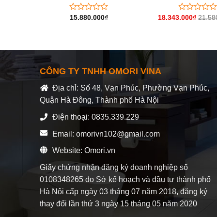
0.000
₫
15.880.000
₫
18.343.000
₫
21.58
Được
Được
xếp
xếp
hạng
hạng
0
0
5
5
sao
sao
CÔNG TY TNHH OMORI VINA
Địa chỉ: Số 48, Vạn Phúc, Phường Vạn Phúc,
Quận Hà Đông, Thành phố Hà Nội
Điện thoại: 0835.339.229
Email: omorivn102@gmail.com
Website: Omori.vn
Giấy chứng nhận đăng ký doanh nghiệp số
0108348265 do Sở kế hoạch và đầu tư thành phố
Hà Nội cấp ngày 03 tháng 07 năm 2018, đăng ký
thay đổi lần thứ 3 ngày 15 tháng 05 năm 2020