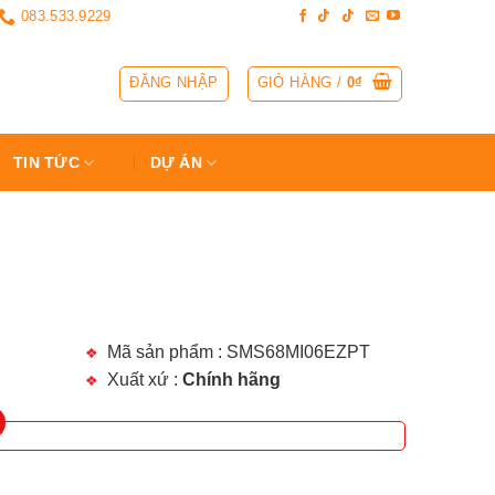
083.533.9229
ĐĂNG NHẬP
GIỎ HÀNG /
0
₫
TIN TỨC
DỰ ÁN
Mã sản phẩm : SMS68MI06EZPT
Xuất xứ :
Chính hãng
S68MI06EZPT số lượng