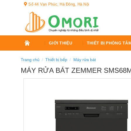
Bỏ
Số 44 Vạn Phúc, Hà Đông, Hà Nội
qua
nội
dung
TRANG
GIỚI THIỆU
THIẾT BỊ PHÒNG TẮ
CHỦ
Trang chủ
/
Thiết bị bếp
/
Máy rửa bát
MÁY RỬA BÁT ZEMMER SMS68M