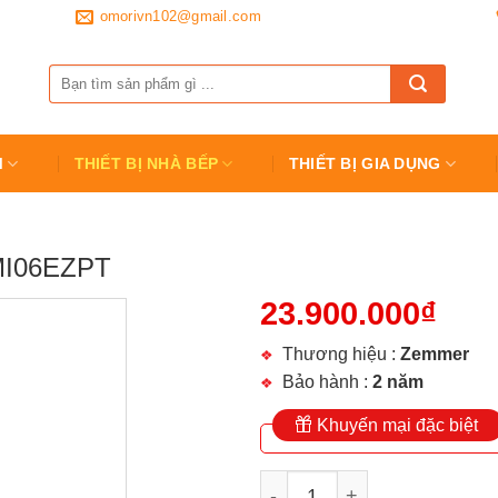
omorivn102@gmail.com
Tìm
kiếm:
M
THIẾT BỊ NHÀ BẾP
THIẾT BỊ GIA DỤNG
I06EZPT
23.900.000
₫
Thương hiệu :
Zemmer
Bảo hành :
2 năm
Khuyến mại đặc biệt
MÁY RỬA BÁT ZEMMER SM