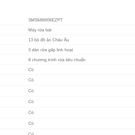
SMS68MI06EZPT
Máy rửa bát
13 bộ đồ ăn Châu Âu
3 dàn rửa gấp linh hoạt
8 chương trình rửa tiêu chuẩn
Có
Có
Có
Có
Có
Có
Có