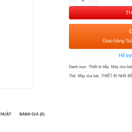
T
Giao hàng Toà
Hỗ trợ
Danh mục:
Thiết bị bếp
,
Máy rửa bát
Thẻ:
Máy rửa bát
,
THIẾT BỊ NHÀ B
THUẬT
ĐÁNH GIÁ (0)