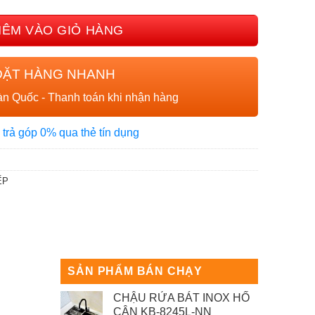
HÊM VÀO GIỎ HÀNG
ĐẶT HÀNG NHANH
n Quốc - Thanh toán khi nhận hàng
 trả góp 0% qua thẻ tín dụng
ẾP
SẢN PHẨM BÁN CHẠY
CHẬU RỬA BÁT INOX HỐ
CÂN KB-8245L-NN