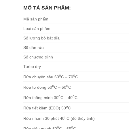
MÔ TẢ SẢN PHẨM:
Mã sản phẩm
Loại sản phẩm
Số lượng bộ bát đĩa
Số dàn rửa
Số chương trình
Turbo dry
o
o
Rửa chuyên sâu 60
C – 70
C
o
o
Rửa tự động 50
C – 60
C
o
o
Rửa thông minh 30
C – 40
C
o
Rửa tiết kiệm (ECO) 50
C
o
Rửa nhanh 30 phút 40
C (đồ thủy tinh)
o
o
Rửa siêu mạnh 50
C – 65
C