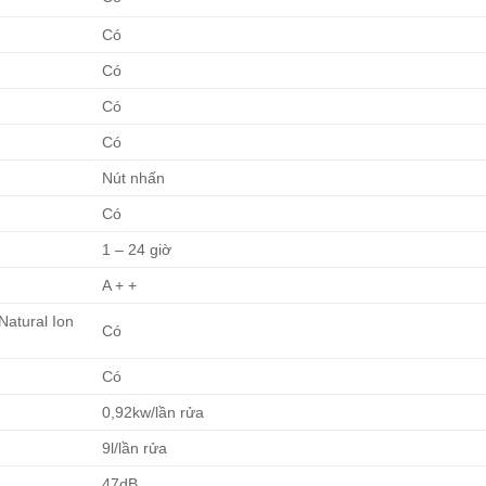
Có
Có
Có
Có
Nút nhấn
Có
1 – 24 giờ
A + +
Natural Ion
Có
Có
0,92kw/lần rửa
9l/lần rửa
47dB