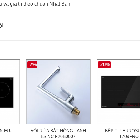
 và giá trị theo chuẩn Nhật Bản.
i.
-7%
-20%
N EU-
VÒI RỬA BÁT NÓNG LẠNH
BẾP TỪ EUROSU
ESINC F20B0007
T709PRO