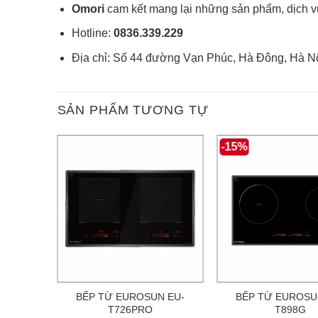
Omori
cam kết mang lại những sản phẩm, dịch vụ
Hotline:
0836.339.229
Địa chỉ: Số 44 đường Vạn Phúc, Hà Đông, Hà Nộ
SẢN PHẨM TƯƠNG TỰ
-15%
N EU-
BẾP TỪ EUROSUN EU-
BẾP TỪ EUROSU
T726PRO
T898G