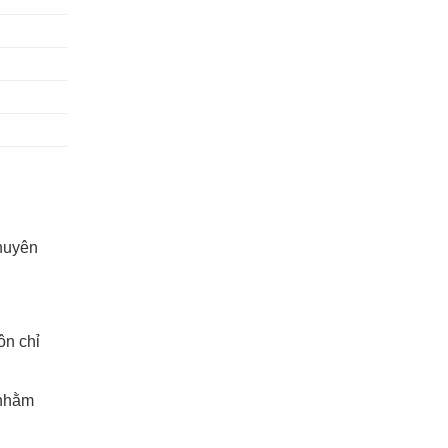
chuyên
ôn chỉ
 nhằm