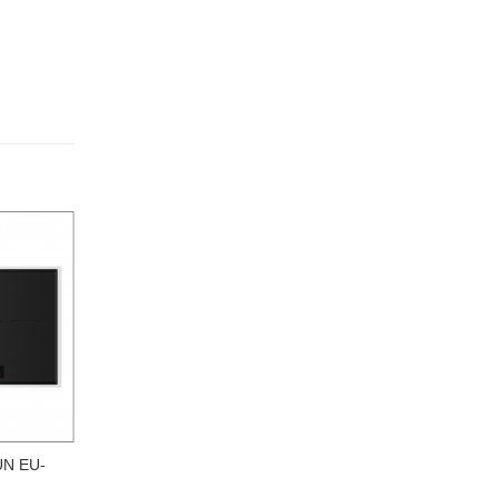
-16%
N EU-
BẾP ĐIỆN TỪ EUROSUN
EU-TE887G