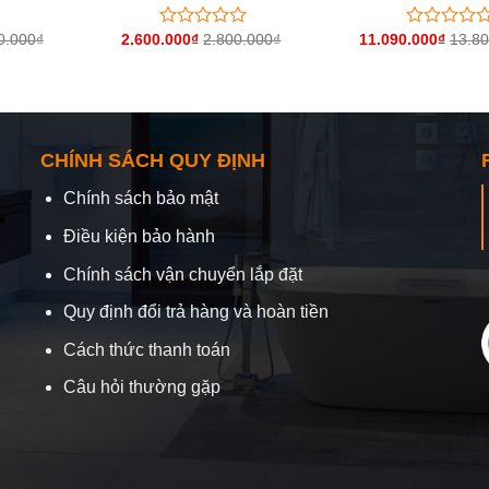
0.000
₫
2.600.000
₫
2.800.000
₫
11.090.000
₫
13.80
Được
Được
xếp
xếp
hạng
hạng
0
0
5
5
sao
sao
CHÍNH SÁCH QUY ĐỊNH
Chính sách bảo mật
Điều kiện bảo hành
Chính sách vận chuyển lắp đặt
Quy định đổi trả hàng và hoàn tiền
Cách thức thanh toán
Câu hỏi thường gặp