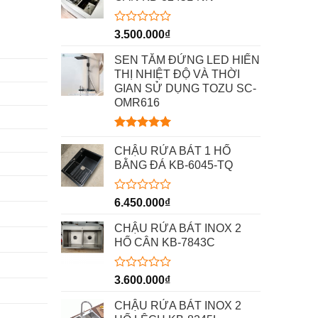
Được
3.500.000
₫
xếp
hạng
SEN TẮM ĐỨNG LED HIỂN
0
THỊ NHIỆT ĐỘ VÀ THỜI
5
GIAN SỬ DỤNG TOZU SC-
sao
OMR616
Được xếp
hạng
5.00
CHẬU RỬA BÁT 1 HỐ
5 sao
BẰNG ĐÁ KB-6045-TQ
Được
6.450.000
₫
xếp
hạng
CHẬU RỬA BÁT INOX 2
0
HỐ CÂN KB-7843C
5
sao
Được
3.600.000
₫
xếp
hạng
CHẬU RỬA BÁT INOX 2
0