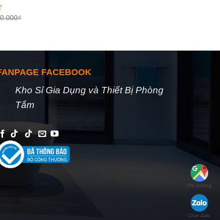
0.000
₫
16.500.000
₫
19.600.000
₫
Được
xếp
hạng
0
5
sao
FANPAGE FACEBOOK
Kho Sỉ Gia Dụng và Thiết Bị Phòng
Tắm
Chỉ đường
Chat Zalo