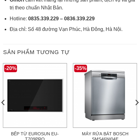
trị theo chuẩn Nhật Bản.
Hotline:
0835.339.229 – 0836.339.229
Địa chỉ: Số 48 đường Vạn Phúc, Hà Đông, Hà Nội.
SẢN PHẨM TƯƠNG TỰ
-20%
-35%
BẾP TỪ EUROSUN EU-
MÁY RỬA BÁT BOSCH
T709PRO
SMS46NI04E