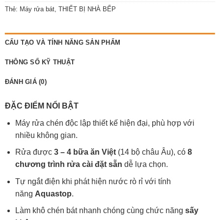
Thẻ:
Máy rửa bát
,
THIẾT BỊ NHÀ BẾP
CẤU TẠO VÀ TÍNH NĂNG SẢN PHẨM
THÔNG SỐ KỸ THUẬT
ĐÁNH GIÁ (0)
ĐẶC ĐIỂM NỔI BẬT
Máy rửa chén độc lập thiết kế hiện đại, phù hợp với
nhiều không gian.
Rửa được
3 – 4 bữa ăn Việt
(14 bộ châu Âu), có
8
chương trình rửa cài đặt sẵn
dễ lựa chọn.
Tự ngắt điện khi phát hiện nước rò rỉ với tính
năng
Aquastop
.
Làm khô chén bát nhanh chóng cùng chức năng
sấy