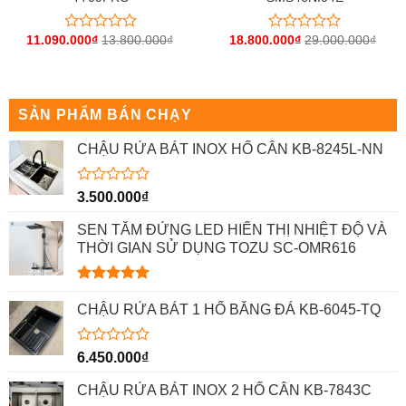
11.090.000
₫
13.800.000
₫
18.800.000
₫
29.000.000
₫
Được
Được
xếp
xếp
hạng
hạng
0
0
5
5
sao
sao
SẢN PHẨM BÁN CHẠY
CHẬU RỬA BÁT INOX HỐ CÂN KB-8245L-NN
Được
3.500.000
₫
xếp
hạng
SEN TẮM ĐỨNG LED HIỂN THỊ NHIỆT ĐỘ VÀ
0
THỜI GIAN SỬ DỤNG TOZU SC-OMR616
5
sao
Được xếp
hạng
5.00
CHẬU RỬA BÁT 1 HỐ BẰNG ĐÁ KB-6045-TQ
5 sao
Được
6.450.000
₫
xếp
hạng
CHẬU RỬA BÁT INOX 2 HỐ CÂN KB-7843C
0