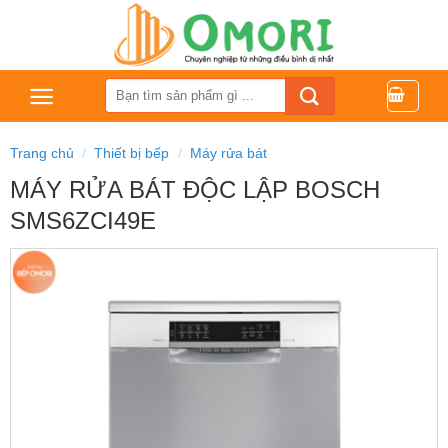
Bỏ
qua
nội
dung
Tìm
kiếm:
Trang chủ
/
Thiết bị bếp
/
Máy rửa bát
MÁY RỬA BÁT ĐỘC LẬP BOSCH
SMS6ZCI49E