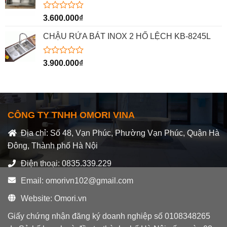
5
sao
Được
3.600.000
₫
xếp
hạng
CHẬU RỬA BÁT INOX 2 HỐ LỆCH KB-8245L
0
5
sao
Được
3.900.000
₫
xếp
hạng
0
5
sao
CÔNG TY TNHH OMORI VINA
Địa chỉ: Số 48, Vạn Phúc, Phường Vạn Phúc, Quận Hà
Đông, Thành phố Hà Nội
Điện thoại: 0835.339.229
Email: omorivn102@gmail.com
Website: Omori.vn
Giấy chứng nhận đăng ký doanh nghiệp số 0108348265