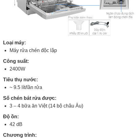
Loại máy:
Máy rửa chén độc lập
Công suất:
2400W
Tiêu thụ nước:
~ 9.5 lít/lần rửa
Số chén bát rửa được:
3 – 4 bữa ăn Việt (14 bộ châu Âu)
Độ ồn:
42 dB
Chương trình: