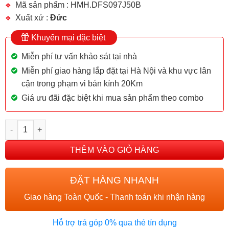
Mã sản phẩm : HMH.DFS097J50B
Xuất xứ :
Đức
Khuyến mại đặc biệt
Miễn phí tư vấn khảo sát tại nhà
Miễn phí giao hàng lắp đặt tại Hà Nội và khu vực lân
cận trong phạm vi bán kính 20Km
Giá ưu đãi đặc biệt khi mua sản phẩm theo combo
MÁY HÚT MÙI BOSCH DFS097J50B số lượng
THÊM VÀO GIỎ HÀNG
ĐẶT HÀNG NHANH
Giao hàng Toàn Quốc - Thanh toán khi nhận hàng
Hỗ trợ trả góp 0% qua thẻ tín dụng