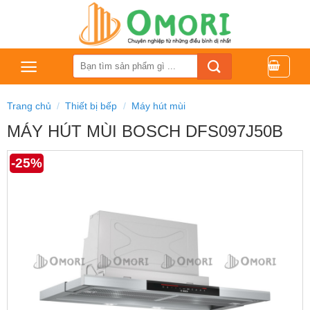
Bỏ
qua
nội
dung
Tìm
kiếm:
Trang chủ
/
Thiết bị bếp
/
Máy hút mùi
MÁY HÚT MÙI BOSCH DFS097J50B
-25%