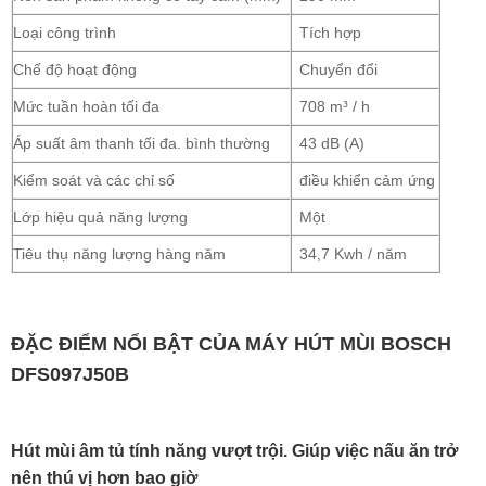
Loại công trình
Tích hợp
Chế độ hoạt động
Chuyển đổi
Mức tuần hoàn tối đa
708 m³ / h
Áp suất âm thanh tối đa. bình thường
43 dB (A)
Kiểm soát và các chỉ số
điều khiển cảm ứng
Lớp hiệu quả năng lượng
Một
Tiêu thụ năng lượng hàng năm
34,7 Kwh / năm
ĐẶC ĐIỂM NỔI BẬT CỦA MÁY HÚT MÙI BOSCH
DFS097J50B
Hút mùi âm tủ tính năng vượt trội. Giúp việc nấu ăn trở
nên thú vị hơn bao giờ