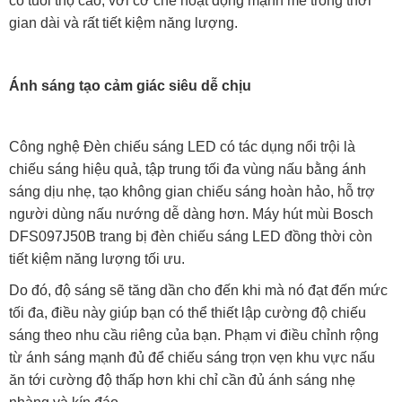
có tuổi thọ cao, với cơ chế hoạt động mạnh mẽ trong thời
gian dài và rất tiết kiệm năng lượng.
Ánh sáng tạo cảm giác siêu dễ chịu
Công nghệ Đèn chiếu sáng LED có tác dụng nổi trội là
chiếu sáng hiệu quả, tập trung tối đa vùng nấu bằng ánh
sáng dịu nhẹ, tạo không gian chiếu sáng hoàn hảo, hỗ trợ
người dùng nấu nướng dễ dàng hơn. Máy hút mùi Bosch
DFS097J50B trang bị đèn chiếu sáng LED đồng thời còn
tiết kiệm năng lượng tối ưu.
Do đó, độ sáng sẽ tăng dần cho đến khi mà nó đạt đến mức
tối đa, điều này giúp bạn có thể thiết lập cường độ chiếu
sáng theo nhu cầu riêng của bạn. Phạm vi điều chỉnh rộng
từ ánh sáng mạnh đủ để chiếu sáng trọn vẹn khu vực nấu
ăn tới cường độ thấp hơn khi chỉ cần đủ ánh sáng nhẹ