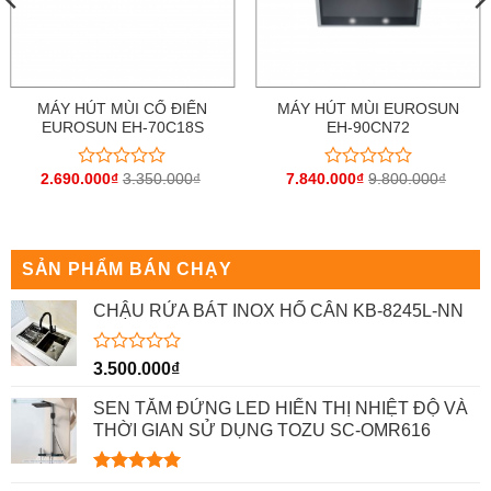
MÁY HÚT MÙI CỔ ĐIỂN
MÁY HÚT MÙI EUROSUN
EUROSUN EH-70C18S
EH-90CN72
2.690.000
₫
3.350.000
₫
7.840.000
₫
9.800.000
₫
Được
Được
xếp
xếp
hạng
hạng
0
0
5
5
sao
sao
SẢN PHẨM BÁN CHẠY
CHẬU RỬA BÁT INOX HỐ CÂN KB-8245L-NN
Được
3.500.000
₫
xếp
hạng
SEN TẮM ĐỨNG LED HIỂN THỊ NHIỆT ĐỘ VÀ
0
THỜI GIAN SỬ DỤNG TOZU SC-OMR616
5
sao
Được xếp