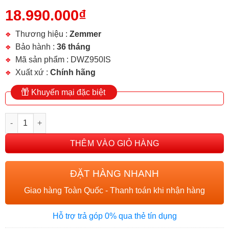
18.990.000
₫
Thương hiệu :
Zemmer
Bảo hành :
36 tháng
Mã sản phẩm : DWZ950IS
Xuất xứ :
Chính hãng
Khuyến mại đặc biệt
MÁY RỬA BÁT ZEMMER DWZ950IS số lượng
THÊM VÀO GIỎ HÀNG
ĐẶT HÀNG NHANH
Giao hàng Toàn Quốc - Thanh toán khi nhận hàng
Hỗ trợ trả góp 0% qua thẻ tín dụng