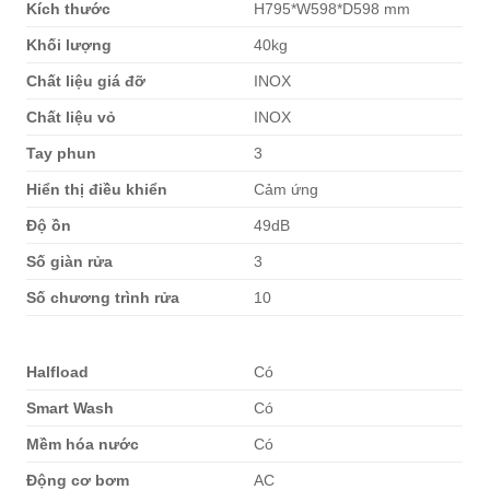
Kích thước
H795*W598*D598 mm
Khối lượng
40kg
Chất liệu giá đỡ
INOX
Chất liệu vỏ
INOX
Tay phun
3
Hiển thị điều khiển
Cảm ứng
Độ ồn
49dB
Số giàn rửa
3
Số chương trình rửa
10
Halfload
Có
Smart Wash
Có
Mềm hóa nước
Có
Động cơ bơm
AC