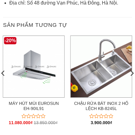
Địa chỉ: Số 48 đường Vạn Phúc, Hà Đông, Hà Nội.
SẢN PHẨM TƯƠNG TỰ
-20%
MÁY HÚT MÙI EUROSUN
CHẬU RỬA BÁT INOX 2 HỐ
EH-90IL91
LỆCH KB-8245L
11.080.000
₫
13.850.000
₫
3.900.000
₫
Được
Được
xếp
xếp
hạng
hạng