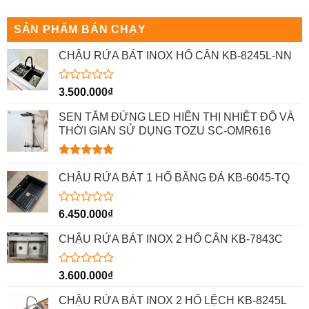
0
0
5
5
sao
sao
SẢN PHẨM BÁN CHẠY
CHẬU RỬA BÁT INOX HỐ CÂN KB-8245L-NN
Được
3.500.000
₫
xếp
hạng
SEN TẮM ĐỨNG LED HIỂN THỊ NHIỆT ĐỘ VÀ
0
THỜI GIAN SỬ DỤNG TOZU SC-OMR616
5
sao
Được xếp
hạng
5.00
CHẬU RỬA BÁT 1 HỐ BẰNG ĐÁ KB-6045-TQ
5 sao
Được
6.450.000
₫
xếp
hạng
CHẬU RỬA BÁT INOX 2 HỐ CÂN KB-7843C
0
5
sao
Được
3.600.000
₫
xếp
hạng
CHẬU RỬA BÁT INOX 2 HỐ LỆCH KB-8245L
0