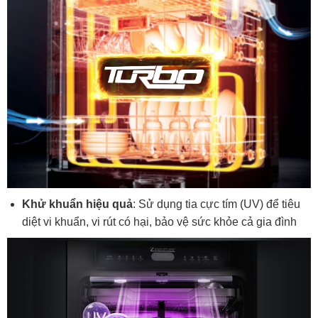
Khử khuẩn hiệu quả
: Sử dụng tia cực tím (UV) để tiêu
diệt vi khuẩn, vi rút có hại, bảo vệ sức khỏe cả gia đình