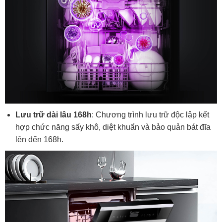
Lưu trữ dài lâu 168h
: Chương trình lưu trữ độc lập kết
hợp chức năng sấy khô, diệt khuẩn và bảo quản bát đĩa
lên đến 168h.