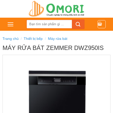
Bỏ
qua
nội
dung
Tìm
kiếm:
Trang chủ
/
Thiết bị bếp
/
Máy rửa bát
MÁY RỬA BÁT ZEMMER DWZ950IS