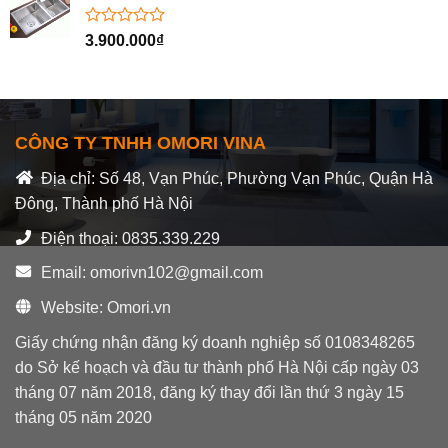
5
sao
Được
3.900.000
₫
xếp
hạng
0
5
sao
CÔNG TY TNHH OMORI VINA
Địa chỉ: Số 48, Vạn Phúc, Phường Vạn Phúc, Quận Hà
Đông, Thành phố Hà Nội
Điện thoại: 0835.339.229
Email: omorivn102@gmail.com
Website: Omori.vn
Giấy chứng nhận đăng ký doanh nghiệp số 0108348265
do Sở kế hoạch và đầu tư thành phố Hà Nội cấp ngày 03
tháng 07 năm 2018, đăng ký thay đổi lần thứ 3 ngày 15
tháng 05 năm 2020