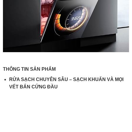
THÔNG TIN SẢN PHẨM
RỬA SẠCH CHUYÊN SÂU –
SẠCH KHUẨN VÀ MỌI
VẾT BẨN CỨNG ĐẦU