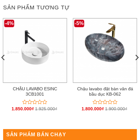
SẢN PHẨM TƯƠNG TỰ
-4%
-5%
CHẬU LAVABO ESINC
Chậu lavabo đặt bàn vân đá
3CB1001
bầu dục KB-062
1.850.000
₫
1.925.000
₫
1.800.000
₫
1.900.000
₫
Được
Được
xếp
xếp
hạng
hạng
0
0
5
5
sao
sao
SẢN PHẨM BÁN CHẠY