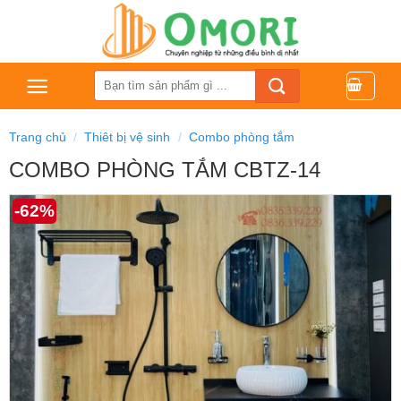
Bỏ
qua
nội
dung
Tìm
kiếm:
Trang chủ
/
Thiêt bị vệ sinh
/
Combo phòng tắm
COMBO PHÒNG TẮM CBTZ-14
-62%