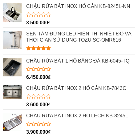
CHẬU RỬA BÁT INOX HỐ CÂN KB-8245L-NN
Được
3.500.000
₫
xếp
hạng
SEN TẮM ĐỨNG LED HIỂN THỊ NHIỆT ĐỘ VÀ
0
THỜI GIAN SỬ DỤNG TOZU SC-OMR616
5
sao
Được xếp
hạng
5.00
CHẬU RỬA BÁT 1 HỐ BẰNG ĐÁ KB-6045-TQ
5 sao
Được
6.450.000
₫
xếp
hạng
CHẬU RỬA BÁT INOX 2 HỐ CÂN KB-7843C
0
5
sao
Được
3.600.000
₫
xếp
hạng
CHẬU RỬA BÁT INOX 2 HỐ LỆCH KB-8245L
0
5
sao
Được
3.900.000
₫
xếp