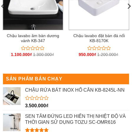
Chậu lavabo âm bàn dương
Chậu lavabo đặt bàn đá nổi
vành KB-347
KB-8170K
1.100.000
₫
1.300.000
₫
950.000
₫
1.200.000
₫
Được
Được
xếp
xếp
hạng
hạng
0
0
5
5
sao
sao
SẢN PHẨM BÁN CHẠY
CHẬU RỬA BÁT INOX HỐ CÂN KB-8245L-NN
Được
3.500.000
₫
xếp
hạng
SEN TẮM ĐỨNG LED HIỂN THỊ NHIỆT ĐỘ VÀ
0
THỜI GIAN SỬ DỤNG TOZU SC-OMR616
5
sao