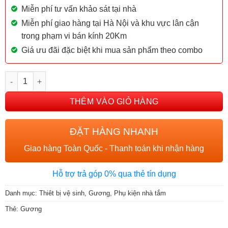
Miễn phí tư vấn khảo sát tại nhà
Miễn phí giao hàng tại Hà Nội và khu vực lân cận
trong phạm vi bán kính 20Km
Giá ưu đãi đặc biệt khi mua sản phẩm theo combo
Gương viền thép đen GUONG_KBG936 số lượng
THÊM VÀO GIỎ HÀNG
ĐẶT HÀNG NHANH
Giao hàng Toàn Quốc - Thanh toán khi nhận hàng
Hỗ trợ trả góp 0% qua thẻ tín dụng
Danh mục:
Thiêt bị vệ sinh
,
Gương
,
Phụ kiện nhà tắm
Thẻ:
Gương