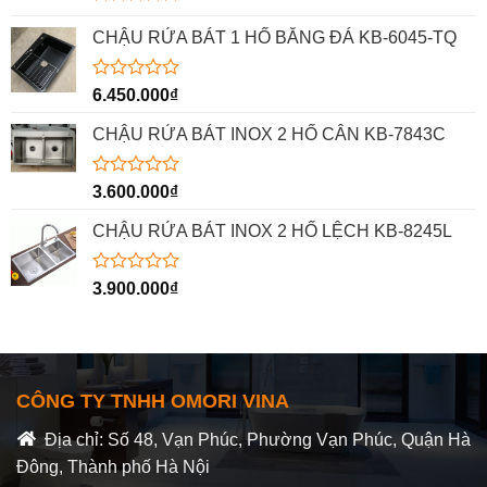
Được xếp
hạng
5.00
CHẬU RỬA BÁT 1 HỐ BẰNG ĐÁ KB-6045-TQ
5 sao
Được
6.450.000
₫
xếp
hạng
CHẬU RỬA BÁT INOX 2 HỐ CÂN KB-7843C
0
5
sao
Được
3.600.000
₫
xếp
hạng
CHẬU RỬA BÁT INOX 2 HỐ LỆCH KB-8245L
0
5
sao
Được
3.900.000
₫
xếp
hạng
0
5
sao
CÔNG TY TNHH OMORI VINA
Địa chỉ: Số 48, Vạn Phúc, Phường Vạn Phúc, Quận Hà
Đông, Thành phố Hà Nội