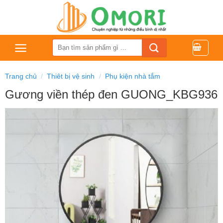
Bỏ
qua
nội
dung
Tìm
kiếm:
Trang chủ
/
Thiêt bị vệ sinh
/
Phụ kiện nhà tắm
Gương viền thép đen GUONG_KBG936