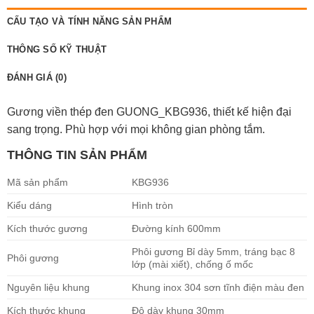
CẤU TẠO VÀ TÍNH NĂNG SẢN PHẨM
THÔNG SỐ KỸ THUẬT
ĐÁNH GIÁ (0)
Gương viền thép đen GUONG_KBG936, thiết kế hiện đại
sang trọng. Phù hợp với mọi không gian phòng tắm.
THÔNG TIN SẢN PHẨM
Mã sản phẩm
KBG936
Kiểu dáng
Hình tròn
Kích thước gương
Đường kính 600mm
Phôi gương Bỉ dày 5mm, tráng bạc 8
Phôi gương
lớp (mài xiết), chống ố mốc
Nguyên liệu khung
Khung inox 304 sơn tĩnh điện màu đen
Kích thước khung
Độ dày khung 30mm