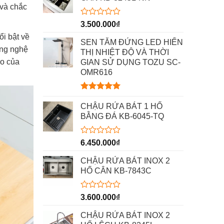
và chắc
Được
3.500.000
₫
xếp
ổi bật về
hạng
SEN TẮM ĐỨNG LED HIỂN
0
ông nghệ
THỊ NHIỆT ĐỘ VÀ THỜI
5
ảo của
GIAN SỬ DỤNG TOZU SC-
sao
OMR616
Được xếp
hạng
5.00
CHẬU RỬA BÁT 1 HỐ
5 sao
BẰNG ĐÁ KB-6045-TQ
Được
6.450.000
₫
xếp
hạng
CHẬU RỬA BÁT INOX 2
0
HỐ CÂN KB-7843C
5
sao
Được
3.600.000
₫
xếp
hạng
CHẬU RỬA BÁT INOX 2
0