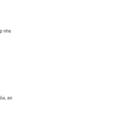
ếp nhẹ
óa, an