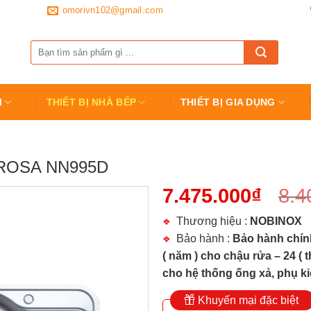
omorivn102@gmail.com
Tìm
kiếm:
M
THIẾT BỊ NHÀ BẾP
THIẾT BỊ GIA DỤNG
ROSA NN995D
7.475.000
₫
8.4
Thương hiệu :
NOBINOX
Bảo hành :
Bảo hành chín
( năm ) cho chậu rửa – 24 ( t
cho hệ thống ống xả, phụ ki
Khuyến mại đặc biệt