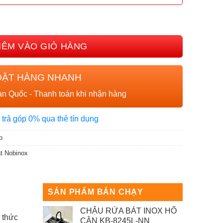
INOX ROSA NN995D số lượng
HÊM VÀO GIỎ HÀNG
ĐẶT HÀNG NHANH
n Quốc - Thanh toán khi nhận hàng
 trả góp 0% qua thẻ tín dụng
p
t Nobinox
SẢN PHẨM BÁN CHẠY
CHẬU RỬA BÁT INOX HỐ
 thức
CÂN KB-8245L-NN