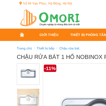
Bỏ
Số 44 Vạn Phúc, Hà Đông, Hà Nội
qua
nội
dung
TRANG
GIỚI THIỆU
THIẾT BỊ PHÒNG TẮ
CHỦ
Trang chủ
/
Thiết bị bếp
/
Chậu rửa bát
CHẬU RỬA BÁT 1 HỐ NOBINOX 
-11%