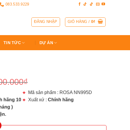
083.533.9229
ĐĂNG NHẬP
GIỎ HÀNG /
0
₫
TIN TỨC
DỰ ÁN
00.000
₫
Mã sản phẩm : ROSA NN995D
h hãng 10
Xuất xứ :
Chính hãng
háng )
ện.