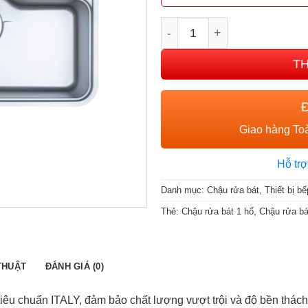
CHẬU RỬA BÁT 1 HỐ NOB
T
Giao hàng Toà
Hỗ trợ
Danh mục:
Chậu rửa bát
,
Thiết bị bế
Thẻ:
Chậu rửa bát 1 hố
,
Chậu rửa bá
THUẬT
ĐÁNH GIÁ (0)
iêu chuẩn ITALY, đảm bảo chất lượng vượt trội và độ bền thách