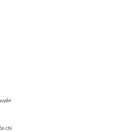
chuyên
ôn chỉ