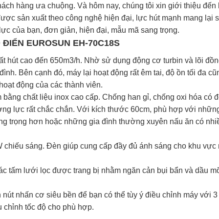
hách hàng ưa chuộng. Và hôm nay, chúng tôi xin giới thiệu đến
c sản xuất theo công nghệ hiện đại, lực hút mạnh mang lại s
lực của bạn, đơn giản, hiện đại, mẫu mã sang trọng.
Ổ ĐIỂN EUROSUN EH-70C18S
 hút cao đến 650m3/h. Nhờ sử dụng động cơ turbin và lõi đồ
 đình. Bên cạnh đó, máy lại hoạt động rất êm tai, độ ồn tối đa cũ
oạt động của các thành viên.
ằng chất liệu inox cao cấp. Chống han gỉ, chống oxi hóa có đ
ường lực rất chắc chắn. Với kích thước 60cm, phù hợp với nhữn
sang trọng hơn hoặc những gia đình thường xuyên nấu ăn có nhi
W chiếu sáng. Đèn giúp cung cấp đầy đủ ánh sáng cho khu vực
các tấm lưới lọc được trang bị nhằm ngăn cản bụi bẩn và dầu m
út nhấn cơ siêu bền để bạn có thể tùy ý điều chỉnh máy với 3 
u chỉnh tốc độ cho phù hợp.