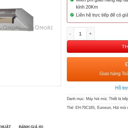
kính 20Km
Liên hệ trực tiếp để có g
MÁY HÚT MÙI CỔ ĐIỂN EU
T
Giao hàng Toà
Hỗ trợ
Danh mục:
Máy hút mùi
,
Thiết bị bế
Thẻ:
EH-70C18S
,
Eurosun
,
Hút mùi 
THUẬT
ĐÁNH GIÁ (0)