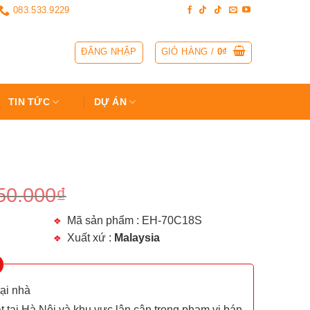
083.533.9229
ĐĂNG NHẬP
GIỎ HÀNG /
0
₫
TIN TỨC
DỰ ÁN
50.000
₫
Mã sản phẩm : EH-70C18S
Xuất xứ :
Malaysia
tại nhà
t tại Hà Nội và khu vực lân cận trong phạm vi bán