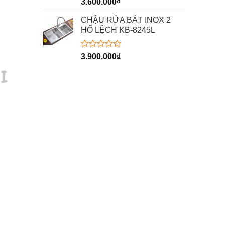
Được
3.600.000
₫
xếp
hạng
CHẬU RỬA BÁT INOX 2
0
HỐ LỆCH KB-8245L
5
sao
Được
3.900.000
₫
xếp
hạng
0
5
sao