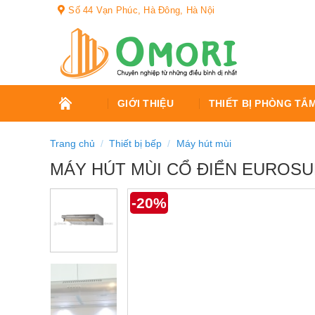
Bỏ
Số 44 Vạn Phúc, Hà Đông, Hà Nội
qua
nội
dung
TRANG
GIỚI THIỆU
THIẾT BỊ PHÒNG TẮ
CHỦ
Trang chủ
/
Thiết bị bếp
/
Máy hút mùi
MÁY HÚT MÙI CỔ ĐIỂN EUROSU
-20%