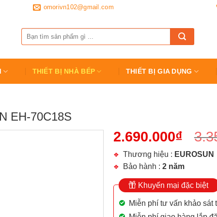
omorivn102@gmail.com
Tìm
kiếm:
M
THIẾT BỊ NHÀ BẾP
THIẾT BỊ GIA DỤNG
N EH-70C18S
2.690.000
₫
3.3
Thương hiệu :
EUROSUN
Bảo hành :
2 năm
Khuyến mại đặc biệt
Miễn phí tư vấn khảo sát 
Miễn phí giao hàng lắp đặ