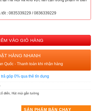
iá tốt : 0835339229 / 0836339229
ROSUN EH-70C18S số lượng
HÊM VÀO GIỎ HÀNG
ĐẶT HÀNG NHANH
n Quốc - Thanh toán khi nhận hàng
 trả góp 0% qua thẻ tín dụng
p
cổ điển
,
Hút mùi gắn tường
SẢN PHẨM BÁN CHẠY