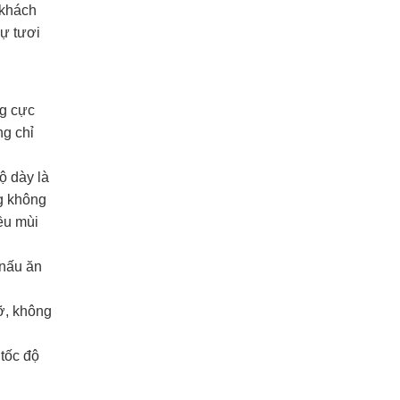
 khách
ự tươi
ng cực
ng chỉ
ộ dày là
g không
ều mùi
 nấu ăn
ỡ, không
tốc độ