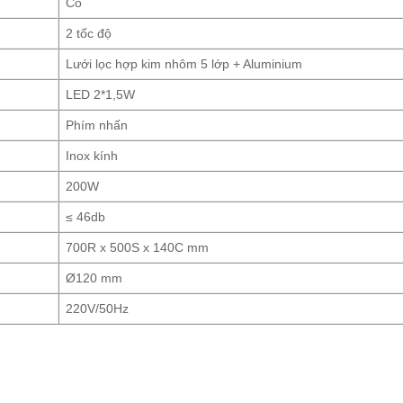
Có
2 tốc độ
Lưới lọc hợp kim nhôm 5 lớp + Aluminium
LED 2*1,5W
Phím nhấn
Inox kính
200W
≤ 46db
700R x 500S x 140C mm
Ø120 mm
220V/50Hz