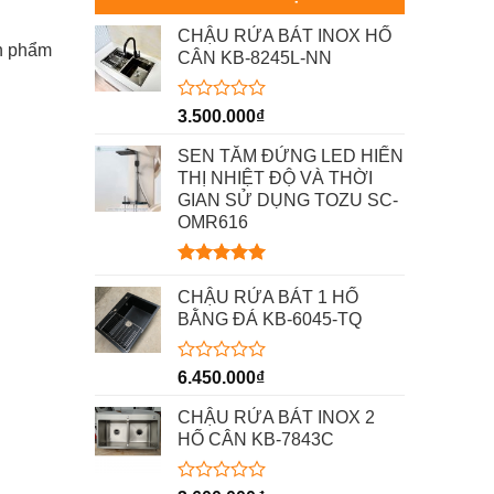
CHẬU RỬA BÁT INOX HỐ
ản phẩm
CÂN KB-8245L-NN
Được
3.500.000
₫
xếp
hạng
SEN TẮM ĐỨNG LED HIỂN
0
THỊ NHIỆT ĐỘ VÀ THỜI
5
GIAN SỬ DỤNG TOZU SC-
sao
OMR616
Được xếp
hạng
5.00
CHẬU RỬA BÁT 1 HỐ
5 sao
BẰNG ĐÁ KB-6045-TQ
Được
6.450.000
₫
xếp
hạng
CHẬU RỬA BÁT INOX 2
0
HỐ CÂN KB-7843C
5
sao