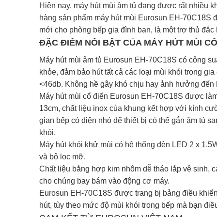
Hiện nay, máy hút mùi âm tủ đang được rất nhiều k
hàng sản phẩm máy hút mùi Eurosun EH-70C18S đượ
mới cho phòng bếp gia đình bạn, là một trợ thủ đắc 
ĐẶC ĐIỂM NỔI BẬT CỦA MÁY HÚT MÙI C
Máy hút mùi âm tủ Eurosun EH-70C18S có công suất
khỏe, đảm bảo hút tất cả các loại mùi khói trong gia
<46db. Không hề gây khó chịu hay ảnh hưởng đến h
Máy hút mùi cổ điển Eurosun EH-70C18S được làm b
13cm, chất liệu inox của khung kết hợp với kính c
gian bếp có diện nhỏ để thiết bị có thể gắn âm tủ 
khói.
Máy hút khói khử mùi có hệ thống đèn LED 2 x 1.5
và bộ lọc mỡ.
Chất liệu bằng hợp kim nhôm dễ tháo lắp vệ sinh, 
cho chúng bay bám vào động cơ máy.
Eurosun EH-70C18S được trang bị bảng điều khiển n
hút, tùy theo mức độ mùi khói trong bếp mà bạn điề