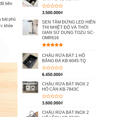
 độ bền
Được
3.500.000
₫
xếp
 bát phù
hạng
SEN TẮM ĐỨNG LED HIỂN
0
ức khỏe
THỊ NHIỆT ĐỘ VÀ THỜI
5
GIAN SỬ DỤNG TOZU SC-
sao
OMR616
Được xếp
hạng
5.00
CHẬU RỬA BÁT 1 HỐ
5 sao
BẰNG ĐÁ KB-6045-TQ
Được
6.450.000
₫
xếp
hạng
CHẬU RỬA BÁT INOX 2
0
HỐ CÂN KB-7843C
5
sao
Được
3.600.000
₫
xếp
hạng
CHẬU RỬA BÁT INOX 2
0