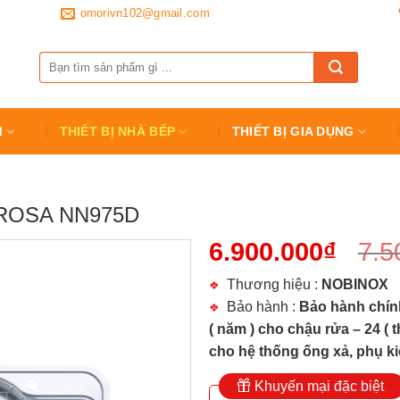
omorivn102@gmail.com
Tìm
kiếm:
M
THIẾT BỊ NHÀ BẾP
THIẾT BỊ GIA DỤNG
ROSA NN975D
6.900.000
₫
7.5
Thương hiệu :
NOBINOX
Bảo hành :
Bảo hành chín
( năm ) cho chậu rửa – 24 ( t
cho hệ thống ống xả, phụ ki
Khuyến mại đặc biệt