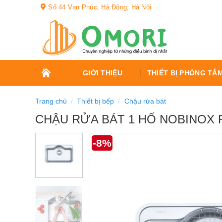
Bỏ
Số 44 Vạn Phúc, Hà Đông, Hà Nội
qua
nội
dung
TRANG
GIỚI THIỆU
THIẾT BỊ PHÒNG TẮ
CHỦ
Trang chủ
/
Thiết bị bếp
/
Chậu rửa bát
CHẬU RỬA BÁT 1 HỐ NOBINOX 
-8%