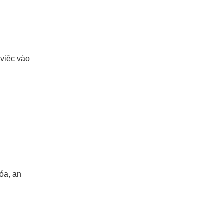
 việc vào
óa, an