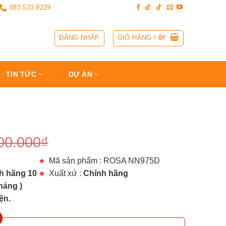
083.533.9229
ĐĂNG NHẬP
GIỎ HÀNG /
0
₫
TIN TỨC
DỰ ÁN
00.000
₫
Mã sản phẩm : ROSA NN975D
h hãng 10
Xuất xứ :
Chính hãng
háng )
ện.