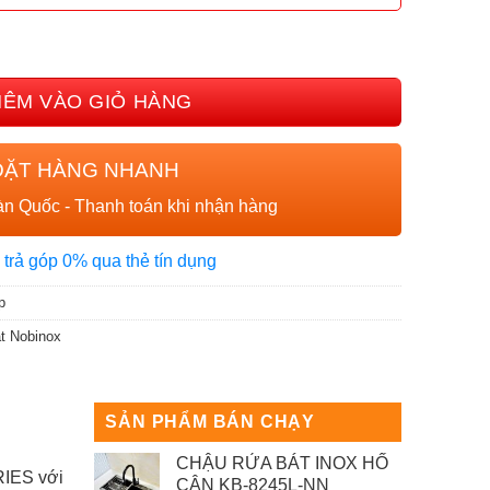
INOX ROSA NN975D số lượng
HÊM VÀO GIỎ HÀNG
ĐẶT HÀNG NHANH
n Quốc - Thanh toán khi nhận hàng
 trả góp 0% qua thẻ tín dụng
p
t Nobinox
SẢN PHẨM BÁN CHẠY
CHẬU RỬA BÁT INOX HỐ
RIES với
CÂN KB-8245L-NN