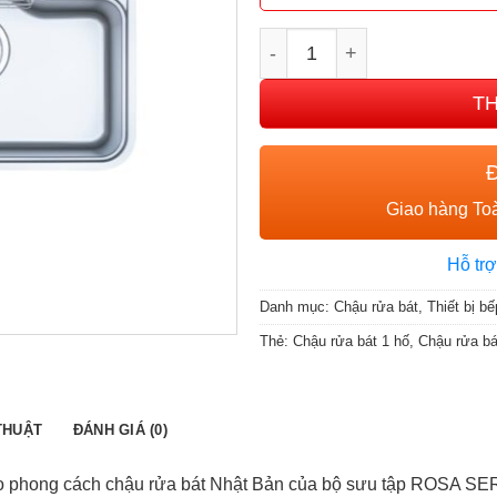
CHẬU RỬA BÁT 1 HỐ NOB
T
Giao hàng Toà
Hỗ trợ
Danh mục:
Chậu rửa bát
,
Thiết bị bế
Thẻ:
Chậu rửa bát 1 hố
,
Chậu rửa bá
THUẬT
ĐÁNH GIÁ (0)
o phong cách chậu rửa bát Nhật Bản của bộ sưu tập ROSA SE