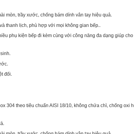
i mòn, trầy xước, chống bám dính vân tay hiệu quả.
à thanh lịch, phù hợp với mọi không gian bếp..
hiều phụ kiện bếp đi kèm cùng với công năng đa dạng giúp cho
 sinh.
ước.
t đối.
x 304 theo tiêu chuẩn AISI 18/10, không chứa chì, chống oxi h
á.
i mòn, trầy xước, chống bám dính vân tay hiệu quả.