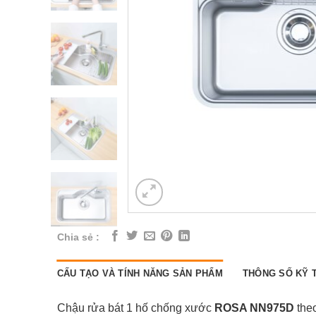
Chia sẻ :
CẤU TẠO VÀ TÍNH NĂNG SẢN PHẨM
THÔNG SỐ KỸ 
Chậu rửa bát 1 hố chống xước
ROSA NN975D
the