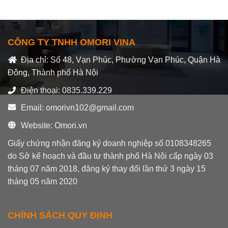
hạng
0
5
sao
CÔNG TY TNHH OMORI VINA
Địa chỉ: Số 48, Vạn Phúc, Phường Vạn Phúc, Quận Hà
Đông, Thành phố Hà Nội
Điện thoại: 0835.339.229
Email: omorivn102@gmail.com
Website: Omori.vn
Giấy chứng nhận đăng ký doanh nghiệp số 0108348265
do Sở kế hoạch và đầu tư thành phố Hà Nội cấp ngày 03
tháng 07 năm 2018, đăng ký thay đổi lần thứ 3 ngày 15
tháng 05 năm 2020
CHÍNH SÁCH QUY ĐỊNH