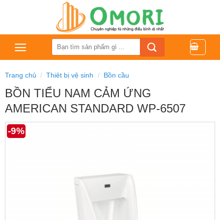
Bỏ
qua
nội
dung
Tìm
kiếm:
Trang chủ
/
Thiêt bị vệ sinh
/
Bồn cầu
BỒN TIỂU NAM CẢM ỨNG
AMERICAN STANDARD WP-6507
-9%