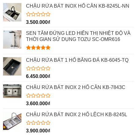
CHẬU RỬA BÁT INOX HỐ CÂN KB-8245L-NN
Được
3.500.000
₫
xếp
hạng
SEN TẮM ĐỨNG LED HIỂN THỊ NHIỆT ĐỘ VÀ
0
THỜI GIAN SỬ DỤNG TOZU SC-OMR616
5
sao
Được xếp
hạng
5.00
CHẬU RỬA BÁT 1 HỐ BẰNG ĐÁ KB-6045-TQ
5 sao
Được
6.450.000
₫
xếp
hạng
CHẬU RỬA BÁT INOX 2 HỐ CÂN KB-7843C
0
5
sao
Được
3.600.000
₫
xếp
hạng
CHẬU RỬA BÁT INOX 2 HỐ LỆCH KB-8245L
0
5
sao
Được
3.900.000
₫
xếp