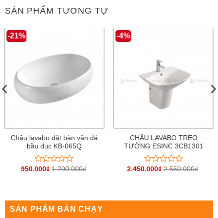
SẢN PHẨM TƯƠNG TỰ
-21%
-4%
Chậu lavabo đặt bàn vân đá
CHẬU LAVABO TREO
bầu dục KB-065Q
TƯỜNG ESINC 3CB1301
950.000
₫
1.200.000
₫
2.450.000
₫
2.550.000
₫
Được
Được
xếp
xếp
hạng
hạng
0
0
5
5
sao
sao
SẢN PHẨM BÁN CHẠY