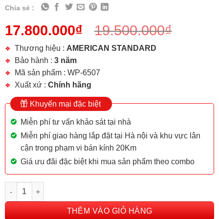
Chia sẻ :
17.800.000
₫
19.500.000
₫
Thương hiệu :
AMERICAN STANDARD
Bảo hành :
3 năm
Mã sản phẩm : WP-6507
Xuất xứ :
Chính hãng
Khuyến mại đặc biệt
Miễn phí tư vấn khảo sát tại nhà
Miễn phí giao hàng lắp đặt tại Hà nội và khu vực lân
cận trong phạm vi bán kính 20Km
Giá ưu đãi đặc biệt khi mua sản phẩm theo combo
BỒN TIỂU NAM CẢM ỨNG AMERICAN STANDARD WP-6507 số l
THÊM VÀO GIỎ HÀNG