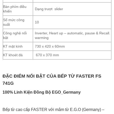
Bàn phím điều
Dạng trượt slider
khiển
Số mức công
10
suất
Công nghệ nổi
Inverter, Heart up – automatic, pause & Recall.
bật
warming
KT mặt kính
730 x 420 x 60mm
KT khoét đá
670 x 370 mm
ĐẶC ĐIỂM NỔI BẬT CỦA BẾP TỪ FASTER FS
741G
100% Linh Kiện Đồng Bộ EGO_Germany
Bếp từ cao cấp FASTER với mâm từ E.G.O (Germany) –