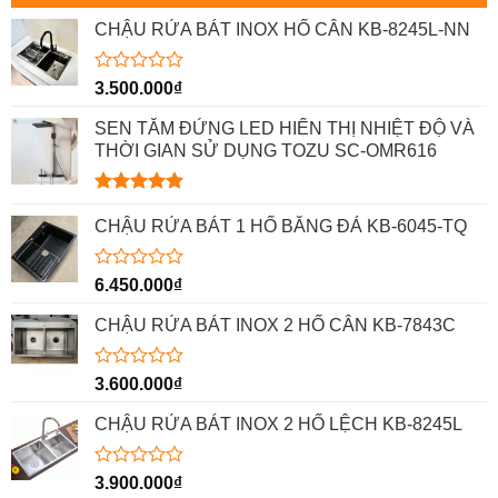
CHẬU RỬA BÁT INOX HỐ CÂN KB-8245L-NN
Được
3.500.000
₫
xếp
hạng
SEN TẮM ĐỨNG LED HIỂN THỊ NHIỆT ĐỘ VÀ
0
THỜI GIAN SỬ DỤNG TOZU SC-OMR616
5
sao
Được xếp
hạng
5.00
CHẬU RỬA BÁT 1 HỐ BẰNG ĐÁ KB-6045-TQ
5 sao
Được
6.450.000
₫
xếp
hạng
CHẬU RỬA BÁT INOX 2 HỐ CÂN KB-7843C
0
5
sao
Được
3.600.000
₫
xếp
hạng
CHẬU RỬA BÁT INOX 2 HỐ LỆCH KB-8245L
0
5
sao
Được
3.900.000
₫
xếp