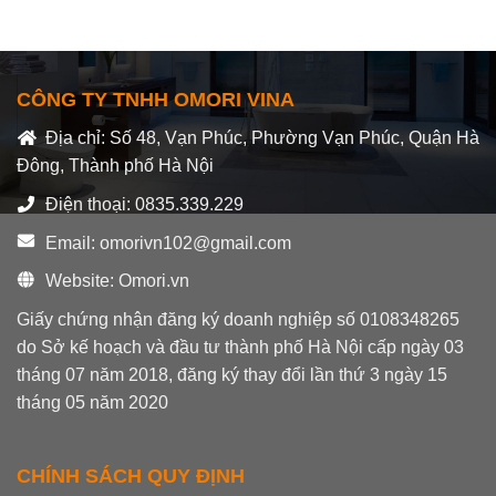
hạng
0
5
sao
CÔNG TY TNHH OMORI VINA
Địa chỉ: Số 48, Vạn Phúc, Phường Vạn Phúc, Quận Hà
Đông, Thành phố Hà Nội
Điện thoại: 0835.339.229
Email: omorivn102@gmail.com
Website: Omori.vn
Giấy chứng nhận đăng ký doanh nghiệp số 0108348265
do Sở kế hoạch và đầu tư thành phố Hà Nội cấp ngày 03
tháng 07 năm 2018, đăng ký thay đổi lần thứ 3 ngày 15
tháng 05 năm 2020
CHÍNH SÁCH QUY ĐỊNH