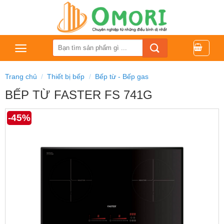
Bỏ
qua
nội
dung
Tìm
kiếm:
Trang chủ
/
Thiết bị bếp
/
Bếp từ - Bếp gas
BẾP TỪ FASTER FS 741G
-45%