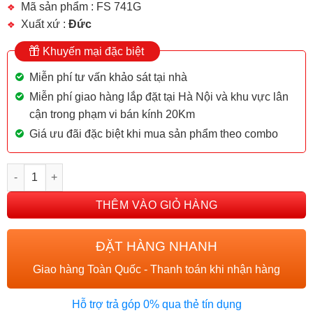
Mã sản phẩm : FS 741G
Xuất xứ :
Đức
Khuyến mại đặc biệt
Miễn phí tư vấn khảo sát tại nhà
Miễn phí giao hàng lắp đặt tại Hà Nội và khu vực lân
cận trong phạm vi bán kính 20Km
Giá ưu đãi đặc biệt khi mua sản phẩm theo combo
BẾP TỪ FASTER FS 741G số lượng
THÊM VÀO GIỎ HÀNG
ĐẶT HÀNG NHANH
Giao hàng Toàn Quốc - Thanh toán khi nhận hàng
Hỗ trợ trả góp 0% qua thẻ tín dụng