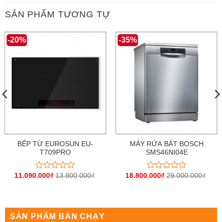
SẢN PHẨM TƯƠNG TỰ
-20%
-35%
BẾP TỪ EUROSUN EU-
MÁY RỬA BÁT BOSCH
T709PRO
SMS46NI04E
11.090.000
₫
13.800.000
₫
18.800.000
₫
29.000.000
₫
Được
Được
xếp
xếp
hạng
hạng
0
0
5
5
sao
sao
SẢN PHẨM BÁN CHẠY