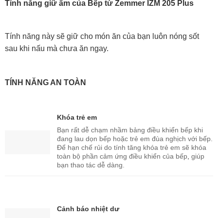
Tính năng giữ ấm của Bếp từ Zemmer IZM 205 Plus
Tính năng này sẽ giữ cho món ăn của bạn luôn nóng sốt
sau khi nấu mà chưa ăn ngay.
TÍNH NĂNG AN TOÀN
Khóa trẻ em
Bạn rất dễ chạm nhầm bảng điều khiển bếp khi
đang lau dọn bếp hoặc trẻ em đùa nghịch với bếp.
Để hạn chế rủi do tính tăng khóa trẻ em sẽ khóa
toàn bộ phần cảm ứng điều khiển của bếp
,
giúp
bạn thao tác dễ dàng.
Cảnh báo nhiệt dư