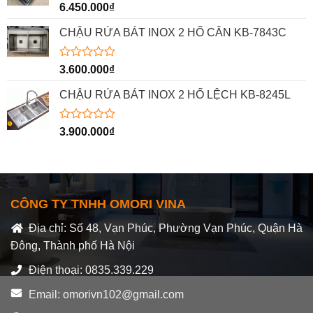
Được
6.450.000
₫
xếp
hạng
CHẬU RỬA BÁT INOX 2 HỐ CÂN KB-7843C
0
5
sao
Được
3.600.000
₫
xếp
hạng
CHẬU RỬA BÁT INOX 2 HỐ LỆCH KB-8245L
0
5
sao
Được
3.900.000
₫
xếp
hạng
0
5
sao
CÔNG TY TNHH OMORI VINA
Địa chỉ: Số 48, Vạn Phúc, Phường Vạn Phúc, Quận Hà
Đông, Thành phố Hà Nội
Điện thoại: 0835.339.229
Email: omorivn102@gmail.com