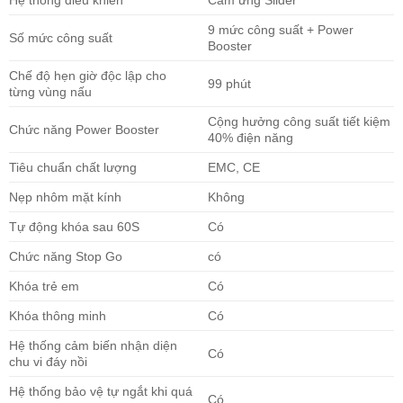
Hệ thống điều khiển
Cảm ứng Slider
9 mức công suất + Power
Số mức công suất
Booster
Chế độ hẹn giờ độc lập cho
99 phút
từng vùng nấu
Cộng hưởng công suất tiết kiệm
Chức năng Power Booster
40% điện năng
Tiêu chuẩn chất lượng
EMC, CE
Nẹp nhôm mặt kính
Không
Tự động khóa sau 60S
Có
Chức năng Stop Go
có
Khóa trẻ em
Có
Khóa thông minh
Có
Hệ thống cảm biến nhận diện
Có
chu vi đáy nồi
Hệ thống bảo vệ tự ngắt khi quá
Có