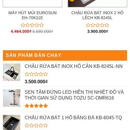
MÁY HÚT MÙI EUROSUN
CHẬU RỬA BÁT INOX 2 HỐ
EH-70K11E
LỆCH KB-8245L
4.464.000
₫
5.580.000
₫
3.900.000
₫
Được
Được
xếp
xếp
hạng
hạng
0
0
5
5
sao
sao
SẢN PHẨM BÁN CHẠY
CHẬU RỬA BÁT INOX HỐ CÂN KB-8245L-NN
Được
3.500.000
₫
xếp
hạng
SEN TẮM ĐỨNG LED HIỂN THỊ NHIỆT ĐỘ VÀ
0
THỜI GIAN SỬ DỤNG TOZU SC-OMR616
5
sao
Được xếp
hạng
5.00
CHẬU RỬA BÁT 1 HỐ BẰNG ĐÁ KB-6045-TQ
5 sao