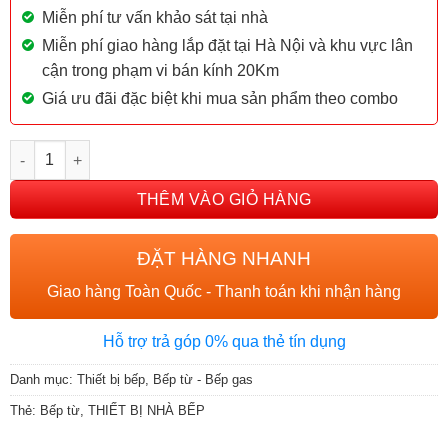
Miễn phí tư vấn khảo sát tại nhà
Miễn phí giao hàng lắp đặt tại Hà Nội và khu vực lân
cận trong phạm vi bán kính 20Km
Giá ưu đãi đặc biệt khi mua sản phẩm theo combo
BẾP TỪ ĐÔI ZEMMER IZM-205 PLUS số lượng
THÊM VÀO GIỎ HÀNG
ĐẶT HÀNG NHANH
Giao hàng Toàn Quốc - Thanh toán khi nhận hàng
Hỗ trợ trả góp 0% qua thẻ tín dụng
Danh mục:
Thiết bị bếp
,
Bếp từ - Bếp gas
Thẻ:
Bếp từ
,
THIẾT BỊ NHÀ BẾP