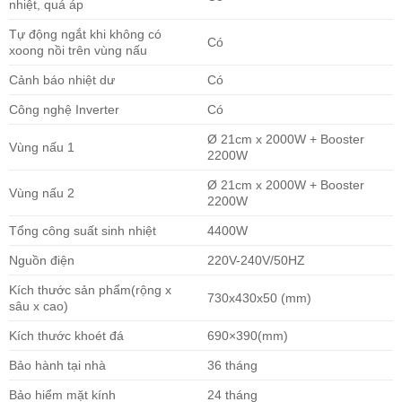
nhiệt, quá áp
Tự động ngắt khi không có
Có
xoong nồi trên vùng nấu
Cảnh báo nhiệt dư
Có
Công nghệ Inverter
Có
Ø 21cm x 2000W + Booster
Vùng nấu 1
2200W
Ø 21cm x 2000W + Booster
Vùng nấu 2
2200W
Tổng công suất sinh nhiệt
4400W
Nguồn điện
220V-240V/50HZ
Kích thước sản phẩm(rộng x
730x430x50 (mm)
sâu x cao)
Kích thước khoét đá
690×390(mm)
Bảo hành tại nhà
36 tháng
Bảo hiểm mặt kính
24 tháng