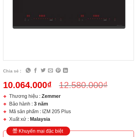
Chia sẻ :
10.064.000
₫
12.580.000
₫
Thương hiệu :
Zemmer
Bảo hành :
3 năm
Mã sản phẩm : IZM 205 Plus
Xuất xứ :
Malaysia
Khuyến mại đặc biệt