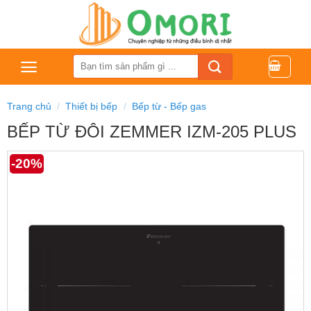
Bỏ
qua
nội
dung
Tìm
kiếm:
Trang chủ
/
Thiết bị bếp
/
Bếp từ - Bếp gas
BẾP TỪ ĐÔI ZEMMER IZM-205 PLUS
-20%