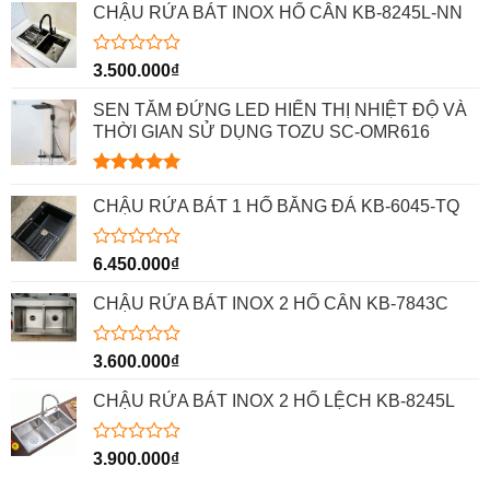
CHẬU RỬA BÁT INOX HỐ CÂN KB-8245L-NN
Được
3.500.000
₫
xếp
hạng
SEN TẮM ĐỨNG LED HIỂN THỊ NHIỆT ĐỘ VÀ
0
THỜI GIAN SỬ DỤNG TOZU SC-OMR616
5
sao
Được xếp
hạng
5.00
CHẬU RỬA BÁT 1 HỐ BẰNG ĐÁ KB-6045-TQ
5 sao
Được
6.450.000
₫
xếp
hạng
CHẬU RỬA BÁT INOX 2 HỐ CÂN KB-7843C
0
5
sao
Được
3.600.000
₫
xếp
hạng
CHẬU RỬA BÁT INOX 2 HỐ LỆCH KB-8245L
0
5
sao
Được
3.900.000
₫
xếp