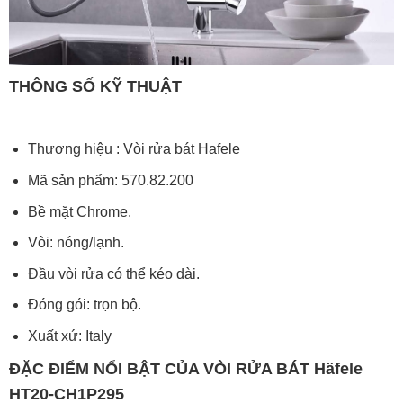
THÔNG SỐ KỸ THUẬT
Thương hiệu : Vòi rửa bát Hafele
Mã sản phẩm: 570.82.200
Bề mặt Chrome.
Vòi: nóng/lạnh.
Đầu vòi rửa có thể kéo dài.
Đóng gói: trọn bộ.
Xuất xứ: Italy
ĐẶC ĐIỂM NỔI BẬT CỦA VÒI RỬA BÁT Häfele
HT20-CH1P295