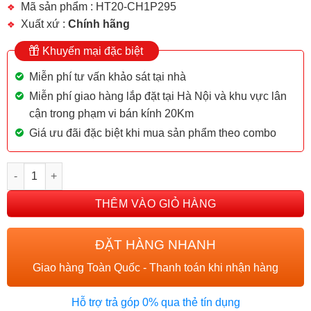
Mã sản phẩm : HT20-CH1P295
Xuất xứ :
Chính hãng
Khuyến mại đặc biệt
Miễn phí tư vấn khảo sát tại nhà
Miễn phí giao hàng lắp đặt tại Hà Nội và khu vực lân
cận trong phạm vi bán kính 20Km
Giá ưu đãi đặc biệt khi mua sản phẩm theo combo
VÒI RỬA BÁT Häfele HT20-CH1P295 số lượng
THÊM VÀO GIỎ HÀNG
ĐẶT HÀNG NHANH
Giao hàng Toàn Quốc - Thanh toán khi nhận hàng
Hỗ trợ trả góp 0% qua thẻ tín dụng