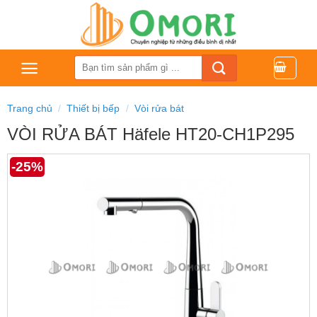
Bỏ
qua
nội
dung
Tìm
kiếm:
Trang chủ
/
Thiết bị bếp
/
Vòi rửa bát
VÒI RỬA BÁT Häfele HT20-CH1P295
-25%