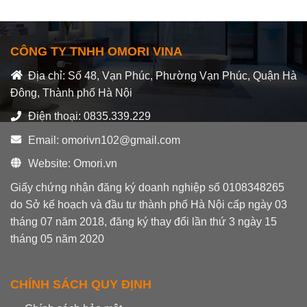
hạng
0
5
sao
CÔNG TY TNHH OMORI VINA
Địa chỉ: Số 48, Vạn Phúc, Phường Vạn Phúc, Quận Hà
Đông, Thành phố Hà Nội
Điện thoại: 0835.339.229
Email: omorivn102@gmail.com
Website: Omori.vn
Giấy chứng nhận đăng ký doanh nghiệp số 0108348265
do Sở kế hoạch và đầu tư thành phố Hà Nội cấp ngày 03
tháng 07 năm 2018, đăng ký thay đổi lần thứ 3 ngày 15
tháng 05 năm 2020
CHÍNH SÁCH QUY ĐỊNH