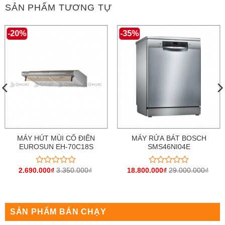
SẢN PHẨM TƯƠNG TỰ
-20%
-35%
MÁY HÚT MÙI CỔ ĐIỂN
MÁY RỬA BÁT BOSCH
EUROSUN EH-70C18S
SMS46NI04E
2.690.000
₫
3.350.000
₫
18.800.000
₫
29.000.000
₫
Được
Được
xếp
xếp
hạng
hạng
0
0
5
5
sao
sao
SẢN PHẨM BÁN CHẠY