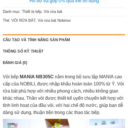
Hỗ trợ trả góp 0% qua thẻ tín dụng
Danh mục:
Thiết bị bếp
,
Vòi rửa bát
Thẻ:
VÒI RỬA BÁT
,
Vòi rửa bát Nobinox
CẤU TẠO VÀ TÍNH NĂNG SẢN PHẨM
THÔNG SỐ KỸ THUẬT
ĐÁNH GIÁ (0)
Vòi bếp
MANIA NB305C
nằm trong bộ sưu tập MANIA cao
cấp của NOBILI, được nhập khẩu hoàn toàn 100% từ Ý. Vòi
rửa bát phù hợp với nhiều phong cách, nhiều không gian
khác nhau. Thân vòi được thiết kế uyển chuyển kết hợp với
tính linh hoạt của đầu vòi, với hai chế độ nước, giúp bạn dễ
dàng sử dụng, thuận tiện trong các thao tác bếp.