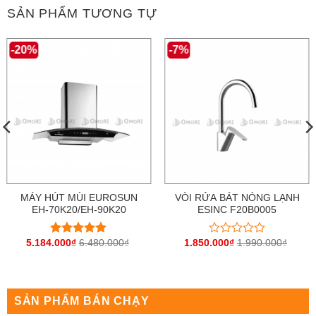
SẢN PHẨM TƯƠNG TỰ
-20%
-7%
MÁY HÚT MÙI EUROSUN
VÒI RỬA BÁT NÓNG LẠNH
EH-70K20/EH-90K20
ESINC F20B0005
5.184.000
₫
6.480.000
₫
1.850.000
₫
1.990.000
₫
Được xếp
Được
hạng
5
5
xếp
sao
hạng
0
5
sao
SẢN PHẨM BÁN CHẠY