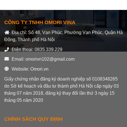
hạng
0
5
sao
CÔNG TY TNHH OMORI VINA
Địa chỉ: Số 48, Vạn Phúc, Phường Vạn Phúc, Quận Hà
Đông, Thành phố Hà Nội
Điện thoại: 0835.339.229
Email: omorivn102@gmail.com
Website: Omori.vn
Giấy chứng nhận đăng ký doanh nghiệp số 0108348265
do Sở kế hoạch và đầu tư thành phố Hà Nội cấp ngày 03
tháng 07 năm 2018, đăng ký thay đổi lần thứ 3 ngày 15
tháng 05 năm 2020
CHÍNH SÁCH QUY ĐỊNH