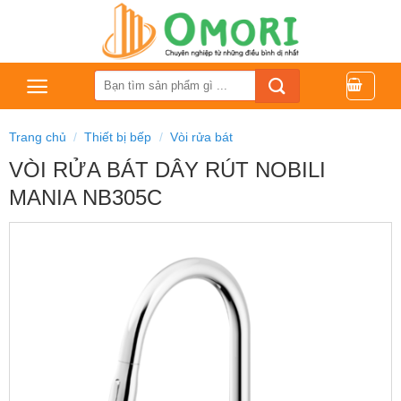
Bỏ
qua
nội
dung
Tìm
kiếm:
Trang chủ
/
Thiết bị bếp
/
Vòi rửa bát
VÒI RỬA BÁT DÂY RÚT NOBILI
MANIA NB305C