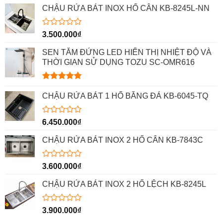
CHẬU RỬA BÁT INOX HỐ CÂN KB-8245L-NN
Được
3.500.000
₫
xếp
hạng
SEN TẮM ĐỨNG LED HIỂN THỊ NHIỆT ĐỘ VÀ
0
THỜI GIAN SỬ DỤNG TOZU SC-OMR616
5
sao
Được xếp
hạng
5.00
CHẬU RỬA BÁT 1 HỐ BẰNG ĐÁ KB-6045-TQ
5 sao
Được
6.450.000
₫
xếp
hạng
CHẬU RỬA BÁT INOX 2 HỐ CÂN KB-7843C
0
5
sao
Được
3.600.000
₫
xếp
hạng
CHẬU RỬA BÁT INOX 2 HỐ LỆCH KB-8245L
0
5
sao
Được
3.900.000
₫
xếp