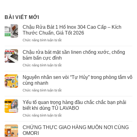
BÀI VIẾT MỚI
Chậu Rửa Bát 1 Hố Inox 304 Cao Cấp – Kích
Thước Chuẩn, Giá Tốt 2026
ở
Chức năng bình luận bị tắt
Chậu
Rửa
Chậu rửa bát mặt sần linen chống xước, chống
Bát
bám bẩn cực đỉnh
1
ở
Chức năng bình luận bị tắt
Hố
Chậu
Inox
rửa
304
Nguyên nhân sen vòi “Tự Hủy” trong phòng tắm vô
bát
Cao
cùng nhanh
mặt
Cấp
ở
Chức năng bình luận bị tắt
sần
–
Nguyên
linen
Kích
nhân
chống
Yếu tố quan trọng hàng đầu chắc chắc bạn phải
Thước
sen
xước,
biết khi dùng TỦ LAVABO
Chuẩn,
vòi
chống
Giá
ở
Chức năng bình luận bị tắt
“Tự
bám
Tốt
Yếu
Hủy”
bẩn
2026
tố
trong
CHỨNG THỰC GIAO HÀNG MUÔN NƠI CÙNG
cực
quan
phòng
OMORI
đỉnh
trọng
tắm