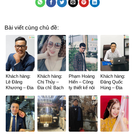
Bài viết cùng chủ đề:
Khách hàng:
Khách hàng:
Phạm Hoàng
Khách hàng:
Lê Đăng
Chị Thủy –
Hiến – Công
Đặng Quốc
Khương – Địa
Địa chỉ: Bạch
ty thiết kế nội
Hùng – Địa
chỉ: Tòa R1
Đằng Thi, Khu
thất Ureka
chỉ: An Bình
Goldmark
Đông Nam
City
City, Hồ Tùng
Cường, TP
Mậu
Hải Dương