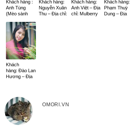
Khách hàng :
Khách hàng:
Khách hàng:
Khách hàng:
Anh Tùng
Nguyễn Xuân
Anh Việt – Địa
Phạm Thuỳ
(Mèo sành
Thu – Địa chỉ:
chỉ: Mulberry
Dung – Địa
ăn)- Địa chỉ:
Lạc Long
Mỗ Lao
chỉ: 69 Vũ
Resco Phạm
Quân
Trọng Phụng
Văn Đồng
Khách
hàng: Đào Lan
Hương – Địa
chỉ: Time city
OMORI.VN