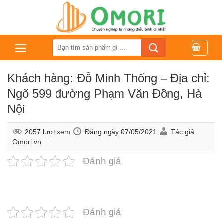
Bỏ
qua
nội
dung
Tìm
kiếm:
Khách hàng: Đỗ Minh Thống – Địa chỉ:
Ngõ 599 đường Phạm Văn Đồng, Hà
Nội
2057 lượt xem
Đăng ngày
07/05/2021
Tác giả
Omori.vn
Đánh giá
Đánh giá