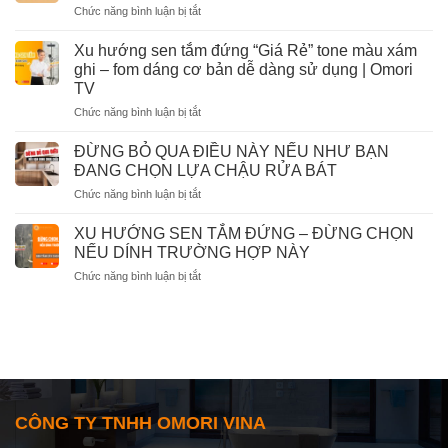
ở
Chức năng bình luận bị tắt
hàng
vô
CHỨNG
đầu
cùng
THỰC
chắc
Xu hướng sen tắm đứng “Giá Rẻ” tone màu xám
nhanh
GIAO
chắc
ghi – fom dáng cơ bản dễ dàng sử dụng | Omori
HÀNG
bạn
TV
MUÔN
phải
ở
Chức năng bình luận bị tắt
NƠI
biết
Xu
CÙNG
khi
hướng
OMORI
ĐỪNG BỎ QUA ĐIỀU NÀY NẾU NHƯ BẠN
dùng
sen
TỦ
ĐANG CHỌN LỰA CHẬU RỬA BÁT
tắm
LAVABO
ở
Chức năng bình luận bị tắt
đứng
ĐỪNG
“Giá
BỎ
Rẻ”
XU HƯỚNG SEN TẮM ĐỨNG – ĐỪNG CHỌN
QUA
tone
NẾU DÍNH TRƯỜNG HỢP NÀY
ĐIỀU
màu
ở
Chức năng bình luận bị tắt
NÀY
xám
XU
NẾU
ghi
HƯỚNG
NHƯ
–
SEN
BẠN
fom
TẮM
ĐANG
dáng
ĐỨNG
CHỌN
cơ
–
LỰA
bản
ĐỪNG
CHẬU
dễ
CHỌN
RỬA
dàng
CÔNG TY TNHH OMORI VINA
NẾU
BÁT
sử
DÍNH