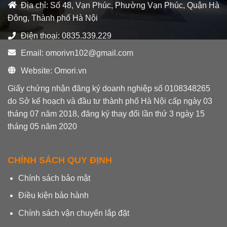
dụng
Địa chỉ: Số 48, Vạn Phúc, Phường Vạn Phúc, Quận Hà
TRƯỜNG
|
HỢP
Đông, Thành phố Hà Nội
Omori
NÀY
TV
Điện thoại: 0835.339.229
Email: omorivn102@gmail.com
Website: Omori.vn
Giấy chứng nhận đăng ký doanh nghiệp số 0108348265
do Sở kế hoạch và đầu tư thành phố Hà Nội cấp ngày 03
tháng 07 năm 2018, đăng ký thay đổi lần thứ 3 ngày 15
tháng 05 năm 2020
CHÍNH SÁCH QUY ĐỊNH
Chính sách bảo mật
Điều kiện bảo hành
Chính sách vận chuyển lắp đặt