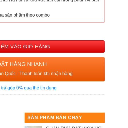
mua sản phẩm theo combo
68UI02E số lượng
HÊM VÀO GIỎ HÀNG
ĐẶT HÀNG NHANH
n Quốc - Thanh toán khi nhận hàng
 trả góp 0% qua thẻ tín dụng
SẢN PHẨM BÁN CHẠY