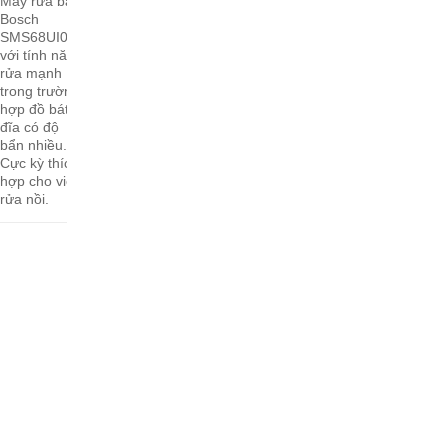
Máy rửa bát
Bosch
SMS68UI02E
với tính năng
rửa mạnh
trong trường
hợp đồ bát
đĩa có độ
bẩn nhiều.
Cực kỳ thích
hợp cho việc
rửa nồi.