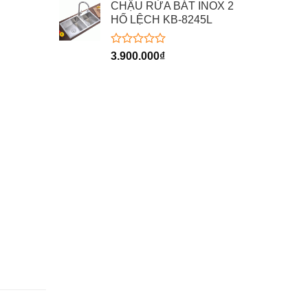
hạng
CHẬU RỬA BÁT INOX 2
0
HỐ LỆCH KB-8245L
5
sao
Được
3.900.000
₫
xếp
hạng
0
5
sao