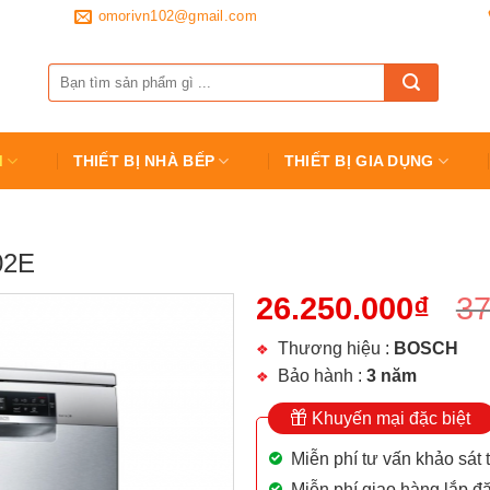
omorivn102@gmail.com
Tìm
kiếm:
M
THIẾT BỊ NHÀ BẾP
THIẾT BỊ GIA DỤNG
02E
26.250.000
₫
37
Thương hiệu :
BOSCH
Bảo hành :
3 năm
Khuyến mại đặc biệt
Miễn phí tư vấn khảo sát 
Miễn phí giao hàng lắp đặ