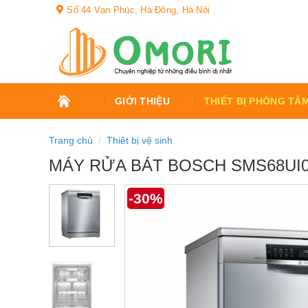
Bỏ
Số 44 Vạn Phúc, Hà Đông, Hà Nội
qua
nội
dung
TRANG
GIỚI THIỆU
THIẾT BỊ PHÒNG TẮ
CHỦ
Trang chủ
/
Thiêt bị vệ sinh
MÁY RỬA BÁT BOSCH SMS68UI
-30%