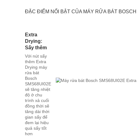
ĐẶC ĐIỂM NỔI BẬT CỦA MÁY RỬA BÁT BOSCH
Extra
Drying:
Sấy thêm
Với nút sấy
thêm Extra
Drying máy
rửa bát
Bosch
SMS68UI02E
sẽ tăng nhiệt
độ ở chu
trình xả cuối
đồng thời sẽ
tăng dài thời
gian sấy để
đem lại hiệu
quả sấy tốt
hơn