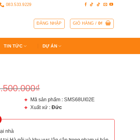
083.533.9229
ĐĂNG NHẬP
GIỎ HÀNG /
0
₫
TIN TỨC
DỰ ÁN
.500.000
₫
Mã sản phẩm : SMS68UI02E
Xuất xứ :
Đức
tại nhà
t tại Hà nội và khu vực lân cận trong phạm vi bán