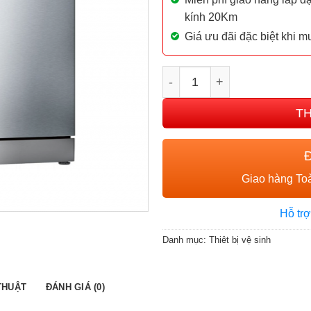
kính 20Km
Giá ưu đãi đặc biệt khi 
MÁY RỬA BÁT BOSCH SMS
T
Giao hàng Toà
Hỗ trợ
Danh mục:
Thiêt bị vệ sinh
THUẬT
ĐÁNH GIÁ (0)