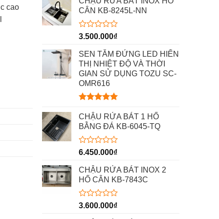
CHẬU RỬA BÁT INOX HỐ
c cao
CÂN KB-8245L-NN
l
Được
3.500.000
₫
xếp
hạng
SEN TẮM ĐỨNG LED HIỂN
0
THỊ NHIỆT ĐỘ VÀ THỜI
5
GIAN SỬ DỤNG TOZU SC-
sao
OMR616
Được xếp
hạng
5.00
CHẬU RỬA BÁT 1 HỐ
5 sao
BẰNG ĐÁ KB-6045-TQ
Được
6.450.000
₫
xếp
hạng
CHẬU RỬA BÁT INOX 2
0
HỐ CÂN KB-7843C
5
sao
Được
3.600.000
₫
xếp