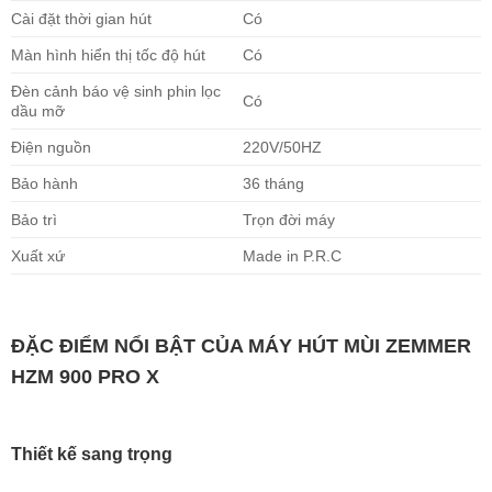
Cài đặt thời gian hút
Có
Màn hình hiển thị tốc độ hút
Có
Đèn cảnh báo vệ sinh phin lọc
Có
dầu mỡ
Điện nguồn
220V/50HZ
Bảo hành
36 tháng
Bảo trì
Trọn đời máy
Xuất xứ
Made in P.R.C
ĐẶC ĐIỂM NỔI BẬT CỦA MÁY HÚT MÙI ZEMMER
HZM 900 PRO X
Thiết kế sang trọng