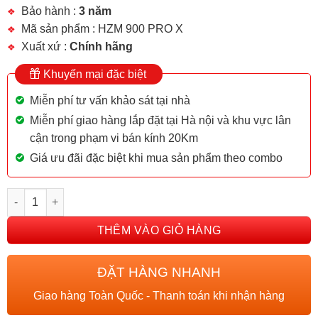
Bảo hành :
3 năm
Mã sản phẩm : HZM 900 PRO X
Xuất xứ :
Chính hãng
Khuyến mại đặc biệt
Miễn phí tư vấn khảo sát tại nhà
Miễn phí giao hàng lắp đặt tại Hà nội và khu vực lân
cận trong phạm vi bán kính 20Km
Giá ưu đãi đặc biệt khi mua sản phẩm theo combo
MÁY HÚT MÙI ZEMMER HZM 900 PRO X số lượng
THÊM VÀO GIỎ HÀNG
ĐẶT HÀNG NHANH
Giao hàng Toàn Quốc - Thanh toán khi nhận hàng