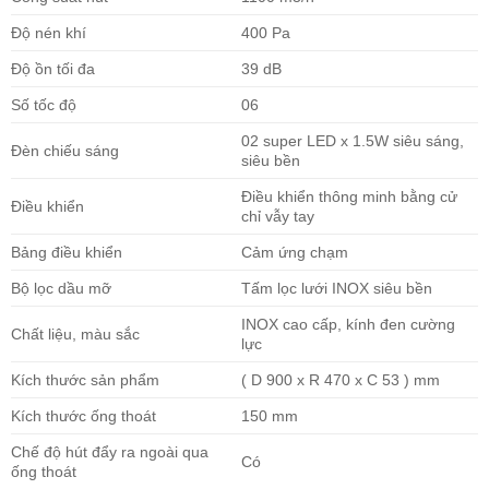
Độ nén khí
400 Pa
Độ ồn tối đa
39 dB
Số tốc độ
06
02 super LED x 1.5W siêu sáng,
Đèn chiếu sáng
siêu bền
Điều khiển thông minh bằng cử
Điều khiển
chỉ vẫy tay
Bảng điều khiển
Cảm ứng chạm
Bộ lọc dầu mỡ
Tấm lọc lưới INOX siêu bền
INOX cao cấp, kính đen cường
Chất liệu, màu sắc
lực
Kích thước sản phẩm
( D 900 x R 470 x C 53 ) mm
Kích thước ống thoát
150 mm
Chế độ hút đẩy ra ngoài qua
Có
ống thoát