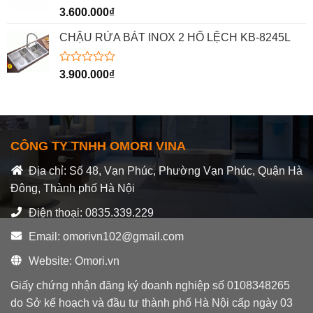
sao
Được
3.600.000
₫
xếp
hạng
CHẬU RỬA BÁT INOX 2 HỐ LỆCH KB-8245L
0
5
sao
Được
3.900.000
₫
xếp
hạng
0
5
sao
CÔNG TY TNHH OMORI VINA
Địa chỉ: Số 48, Vạn Phúc, Phường Vạn Phúc, Quận Hà
Đông, Thành phố Hà Nội
Điện thoại: 0835.339.229
Email: omorivn102@gmail.com
Website: Omori.vn
Giấy chứng nhận đăng ký doanh nghiệp số 0108348265
do Sở kế hoạch và đầu tư thành phố Hà Nội cấp ngày 03