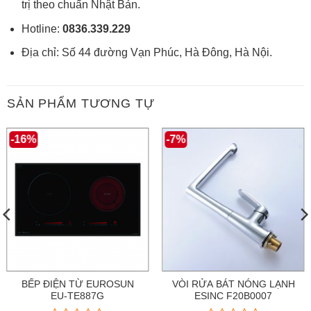
trị theo chuẩn Nhật Bản.
Hotline:
0836.339.229
Địa chỉ: Số 44 đường Vạn Phúc, Hà Đông, Hà Nội.
SẢN PHẨM TƯƠNG TỰ
-16%
-7%
BẾP ĐIỆN TỪ EUROSUN
VÒI RỬA BÁT NÓNG LẠNH
EU-TE887G
ESINC F20B0007