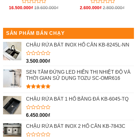
16.500.000
₫
19.600.000
₫
2.600.000
₫
2.800.000
₫
Được
Được
xếp
xếp
hạng
hạng
0
0
5
5
sao
sao
SẢN PHẨM BÁN CHẠY
CHẬU RỬA BÁT INOX HỐ CÂN KB-8245L-NN
Được
3.500.000
₫
xếp
hạng
SEN TẮM ĐỨNG LED HIỂN THỊ NHIỆT ĐỘ VÀ
0
THỜI GIAN SỬ DỤNG TOZU SC-OMR616
5
sao
Được xếp
hạng
5.00
CHẬU RỬA BÁT 1 HỐ BẰNG ĐÁ KB-6045-TQ
5 sao
Được
6.450.000
₫
xếp
hạng
CHẬU RỬA BÁT INOX 2 HỐ CÂN KB-7843C
0
5