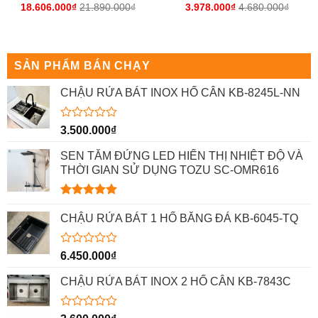
18.606.000
₫
21.890.000
₫
3.978.000
₫
4.680.000
₫
Được
Được
xếp
xếp
hạng
hạng
0
0
5
5
sao
sao
SẢN PHẨM BÁN CHẠY
CHẬU RỬA BÁT INOX HỐ CÂN KB-8245L-NN
Được
3.500.000
₫
xếp
hạng
SEN TẮM ĐỨNG LED HIỂN THỊ NHIỆT ĐỘ VÀ
0
THỜI GIAN SỬ DỤNG TOZU SC-OMR616
5
sao
Được xếp
hạng
5.00
CHẬU RỬA BÁT 1 HỐ BẰNG ĐÁ KB-6045-TQ
5 sao
Được
6.450.000
₫
xếp
hạng
CHẬU RỬA BÁT INOX 2 HỐ CÂN KB-7843C
0
5
sao
Được