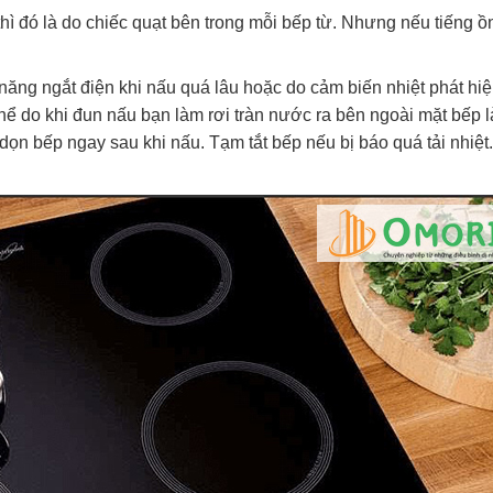
thì đó là do chiếc quạt bên trong mỗi bếp từ. Nhưng nếu tiếng ồ
năng ngắt điện khi nấu quá lâu hoặc do cảm biến nhiệt phát hiệ
hể do khi đun nấu bạn làm rơi tràn nước ra bên ngoài mặt bếp 
dọn bếp ngay sau khi nấu. Tạm tắt bếp nếu bị báo quá tải nhiệt. 