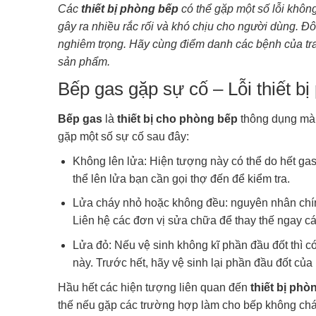
Các
thiết bị phòng bếp
có thể gặp một số lỗi khôn
gây ra nhiều rắc rối và khó chịu cho người dùng. Đô
nghiêm trọng. Hãy cùng điểm danh các bệnh của tran
sản phẩm.
Bếp gas gặp sự cố – Lỗi thiết b
Bếp gas
là
thiết bị cho phòng bếp
thông dụng mà 
gặp một số sự cố sau đây:
Không lên lửa: Hiện tượng này có thể do hết ga
thể lên lửa bạn cần gọi thợ đến để kiểm tra.
Lửa cháy nhỏ hoặc không đều: nguyên nhân chính
Liên hệ các đơn vị sửa chữa để thay thế ngay c
Lửa đỏ: Nếu vệ sinh không kĩ phần đầu đốt thì c
này. Trước hết, hãy vệ sinh lại phần đầu đốt của
Hầu hết các hiện tượng liên quan đến
thiết bị phò
thế nếu gặp các trường hợp làm cho bếp không cháy