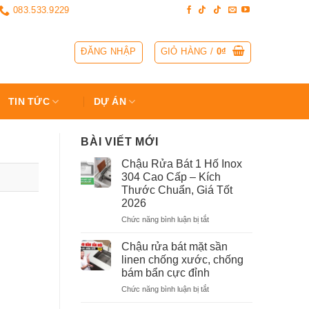
083.533.9229
ĐĂNG NHẬP
GIỎ HÀNG /
0
₫
TIN TỨC
DỰ ÁN
BÀI VIẾT MỚI
Chậu Rửa Bát 1 Hố Inox
304 Cao Cấp – Kích
Thước Chuẩn, Giá Tốt
2026
ở
Chức năng bình luận bị tắt
Chậu
Rửa
Chậu rửa bát mặt sần
Bát
linen chống xước, chống
1
bám bẩn cực đỉnh
Hố
ở
Chức năng bình luận bị tắt
Inox
Chậu
304