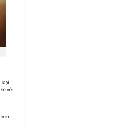
 loại
 so với
 trước