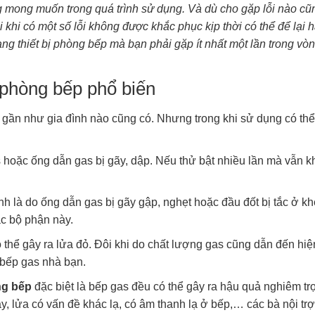
g mong muốn trong quá trình sử dụng. Và dù cho gặp lỗi nào cũ
i khi có một số lỗi không được khắc phục kịp thời có thể để lại 
g thiết bị phòng bếp mà bạn phải gặp ít nhất một lần trong vòn
ị phòng bếp phổ biến
gần như gia đình nào cũng có. Nhưng trong khi sử dụng có thể
s hoặc ống dẫn gas bị gãy, dập. Nếu thử bật nhiều lần mà vẫn 
 là do ống dẫn gas bị gãy gập, nghẹt hoặc đầu đốt bị tắc ở kh
ác bộ phận này.
ó thể gây ra lửa đỏ. Đôi khi do chất lượng gas cũng dẫn đến hi
 bếp gas nhà bạn.
ng bếp
đặc biệt là bếp gas đều có thể gây ra hậu quả nghiêm trọ
, lửa có vấn đề khác lạ, có âm thanh lạ ở bếp,… các bà nội tr