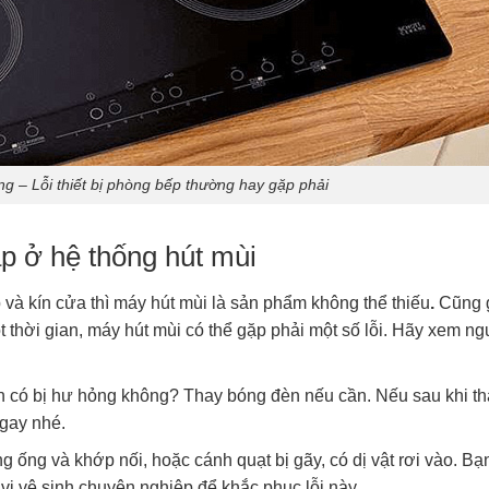
ng – Lỗi thiết bị phòng bếp thường hay gặp phải
ặp ở hệ thống hút mùi
 và kín cửa thì máy hút mùi là sản phẩm không thể thiếu
.
Cũng 
 thời gian, máy hút mùi có thể gặp phải một số lỗi. Hãy xem n
 có bị hư hỏng không? Thay bóng đèn nếu cần. Nếu sau khi t
ngay nhé.
 ống và khớp nối, hoặc cánh quạt bị gãy, có dị vật rơi vào. Bạ
 vị vệ sinh chuyên nghiệp để khắc phục lỗi này.