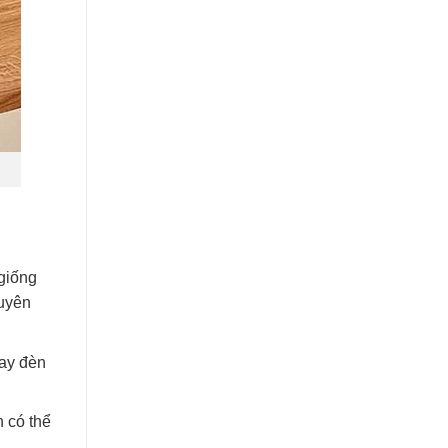
giống
guyên
hay đèn
n có thể