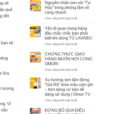
rửa
Cao
Nguyên nhân sen vòi “Tự
ng sẽ
bát
Cấp
Hủy” trong phòng tắm vô
hậu quả
mặt
–
cùng nhanh
sần
Kích
g đời
ở
Chức năng bình luận bị tắt
linen
Thước
Nguyên
chống
Chuẩn,
nhân
xước,
Giá
Yếu tố quan trọng hàng
sen
chống
Tốt
đầu chắc chắc bạn phải
vòi
bám
2026
biết khi dùng TỦ LAVABO
“Tự
bẩn
 bạn sẽ
ở
Chức năng bình luận bị tắt
Hủy”
cực
Yếu
trong
đỉnh
tố
phòng
CHỨNG THỰC GIAO
quan
tắm
không
HÀNG MUÔN NƠI CÙNG
trọng
vô
OMORI
hàng
cùng
ở
Chức năng bình luận bị tắt
đầu
nhanh
e lửa.
CHỨNG
chắc
THỰC
chắc
Xu hướng sen tắm đứng
GIAO
bạn
“Giá Rẻ” tone màu xám ghi
HÀNG
phải
ện tượng
– fom dáng cơ bản dễ
MUÔN
biết
dàng sử dụng | Omori TV
NƠI
khi
CÙNG
dùng
ở
Chức năng bình luận bị tắt
ng. Vì
OMORI
TỦ
Xu
LAVABO
hướng
ợ vẫn
ĐỪNG BỎ QUA ĐIỀU
sen