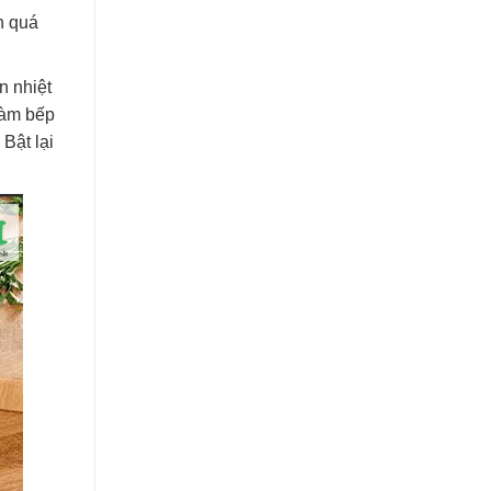
n quá
n nhiệt
làm bếp
Bật lại