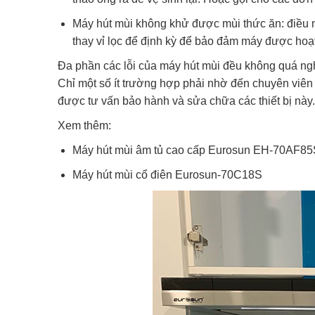
Máy hút mùi không khử được mùi thức ăn: điều nà
thay vỉ lọc để định kỳ để bảo đảm máy được hoạ
Đa phần các lỗi của máy hút mùi đều không quá nghi
Chỉ một số ít trường hợp phải nhờ đến chuyên viên
được tư vấn bảo hành và sửa chữa các thiết bị này.
Xem thêm:
Máy hút mùi âm tủ cao cấp Eurosun EH-70AF85
Máy hút mùi cổ điên Eurosun-70C18S