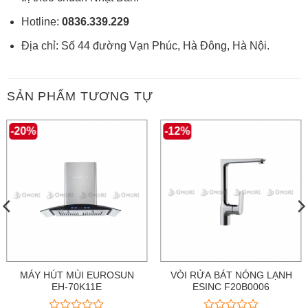
Hotline:
0836.339.229
Địa chỉ: Số 44 đường Vạn Phúc, Hà Đông, Hà Nội.
SẢN PHẨM TƯƠNG TỰ
-20%
-12%
MÁY HÚT MÙI EUROSUN
VÒI RỬA BÁT NÓNG LẠNH
EH-70K11E
ESINC F20B0006