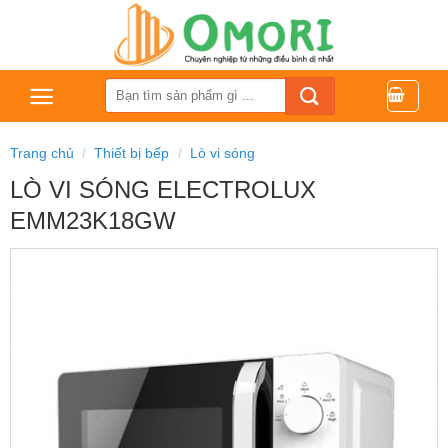
Bỏ
qua
nội
dung
Tìm
kiếm:
Trang chủ
/
Thiết bị bếp
/
Lò vi sóng
LÒ VI SÓNG ELECTROLUX
EMM23K18GW