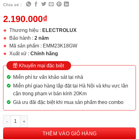
Chia sẻ :
2.190.000
₫
Thương hiệu :
ELECTROLUX
Bảo hành :
2 năm
Mã sản phẩm : EMM23K18GW
Xuất xứ :
Chính hãng
Khuyến mại đặc biệt
Miễn phí tư vấn khảo sát tại nhà
Miễn phí giao hàng lắp đặt tại Hà Nội và khu vực lân
cận trong phạm vi bán kính 20Km
Giá ưu đãi đặc biệt khi mua sản phẩm theo combo
LÒ VI SÓNG ELECTROLUX EMM23K18GW số lượng
THÊM VÀO GIỎ HÀNG