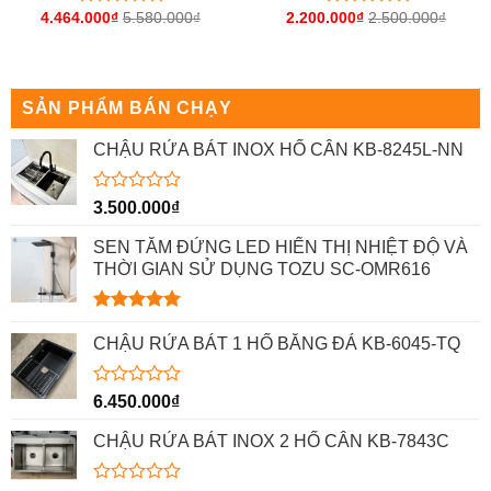
4.464.000
₫
5.580.000
₫
2.200.000
₫
2.500.000
₫
Được
Được
xếp
xếp
hạng
hạng
0
0
5
5
sao
sao
SẢN PHẨM BÁN CHẠY
CHẬU RỬA BÁT INOX HỐ CÂN KB-8245L-NN
Được
3.500.000
₫
xếp
hạng
SEN TẮM ĐỨNG LED HIỂN THỊ NHIỆT ĐỘ VÀ
0
THỜI GIAN SỬ DỤNG TOZU SC-OMR616
5
sao
Được xếp
hạng
5.00
CHẬU RỬA BÁT 1 HỐ BẰNG ĐÁ KB-6045-TQ
5 sao
Được
6.450.000
₫
xếp
hạng
CHẬU RỬA BÁT INOX 2 HỐ CÂN KB-7843C
0
5
sao