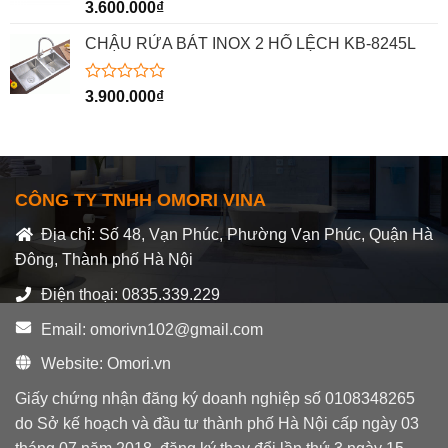
Được
3.600.000
₫
xếp
hạng
CHẬU RỬA BÁT INOX 2 HỐ LỆCH KB-8245L
0
5
sao
Được
3.900.000
₫
xếp
hạng
0
5
sao
CÔNG TY TNHH OMORI VINA
Địa chỉ: Số 48, Vạn Phúc, Phường Vạn Phúc, Quận Hà
Đông, Thành phố Hà Nội
Điện thoại: 0835.339.229
Email: omorivn102@gmail.com
Website: Omori.vn
Giấy chứng nhận đăng ký doanh nghiệp số 0108348265
do Sở kế hoạch và đầu tư thành phố Hà Nội cấp ngày 03