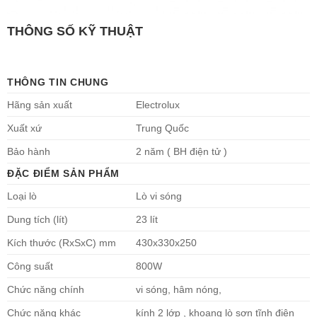
THÔNG SỐ KỸ THUẬT
THÔNG TIN CHUNG
Hãng sản xuất
Electrolux
Xuất xứ
Trung Quốc
Bảo hành
2 năm ( BH điện tử )
ĐẶC ĐIỂM SẢN PHẨM
Loại lò
Lò vi sóng
Dung tích (lít)
23 lít
Kích thước (RxSxC) mm
430x330x250
Công suất
800W
Chức năng chính
vi sóng, hâm nóng,
Chức năng khác
kính 2 lớp , khoang lò sơn tĩnh điện