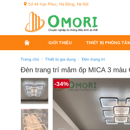
Bỏ
Số 44 Vạn Phúc, Hà Đông, Hà Nội
qua
nội
dung
TRANG
GIỚI THIỆU
THIẾT BỊ PHÒNG TẮ
CHỦ
Trang chủ
/
Thiết bị gia dụng
/
Đèn trang trí
Đèn trang trí mâm ốp MICA 3 màu
-34%