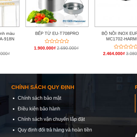
ểnh màu
BẾP TỪ EU-T708PRO
BỘ NỒI INOX E
SA-918N
MC1702-HAR
1.900.000
₫
2.690.000
₫
Được
xếp
.000
₫
2.464.000
₫
3.080
Được
hạng
xếp
0
hạng
5
0
sao
5
sao
CHÍNH SÁCH QUY ĐỊNH
Chính sách bảo mật
Điều kiện bảo hành
Chính sách vận chuyển lắp đặt
Quy định đổi trả hàng và hoàn tiền