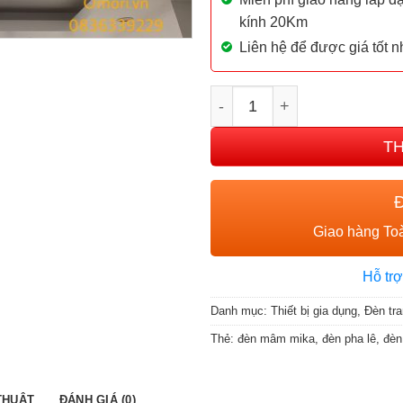
kính 20Km
Liên hệ để được giá tốt n
Đèn trang trí mâm ốp MIC
T
Giao hàng Toà
Hỗ trợ
Danh mục:
Thiết bị gia dụng
,
Đèn tra
Thẻ:
đèn mâm mika
,
đèn pha lê
,
đèn 
THUẬT
ĐÁNH GIÁ (0)