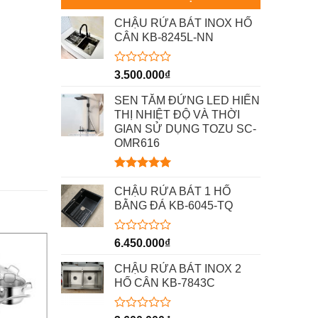
CHẬU RỬA BÁT INOX HỐ
CÂN KB-8245L-NN
Được
3.500.000
₫
xếp
hạng
SEN TẮM ĐỨNG LED HIỂN
0
THỊ NHIỆT ĐỘ VÀ THỜI
5
GIAN SỬ DỤNG TOZU SC-
sao
OMR616
Được xếp
hạng
5.00
CHẬU RỬA BÁT 1 HỐ
5 sao
BẰNG ĐÁ KB-6045-TQ
Được
6.450.000
₫
-30%
xếp
hạng
CHẬU RỬA BÁT INOX 2
0
HỐ CÂN KB-7843C
5
sao