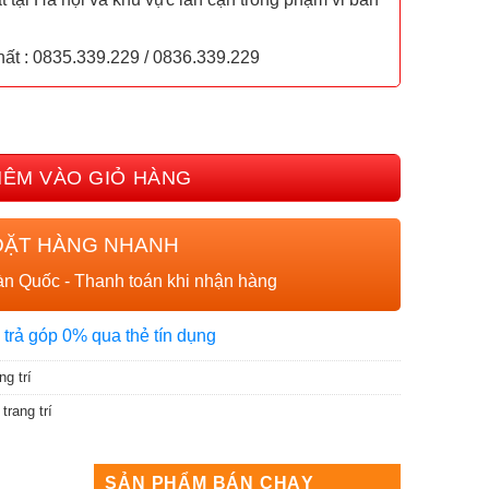
hất : 0835.339.229 / 0836.339.229
A 3 màu CT-TT29 số lượng
HÊM VÀO GIỎ HÀNG
ĐẶT HÀNG NHANH
n Quốc - Thanh toán khi nhận hàng
 trả góp 0% qua thẻ tín dụng
ng trí
trang trí
SẢN PHẨM BÁN CHẠY