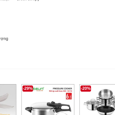
lượng
-29%
-20%