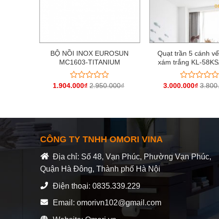
động cơ
BỘ NỒI INOX EUROSUN
Quạt trần 5 cánh v
N
MC1603-TITANIUM
xám trắng KL-58K
.000
₫
1.904.000
₫
2.950.000
₫
3.000.000
₫
3.800
Được
Được
xếp
xếp
hạng
hạng
0
0
5
5
sao
sao
CÔNG TY TNHH OMORI VINA
Địa chỉ: Số 48, Vạn Phúc, Phường Vạn Phúc,
Quận Hà Đông, Thành phố Hà Nội
Điện thoại: 0835.339.229
Email: omorivn102@gmail.com