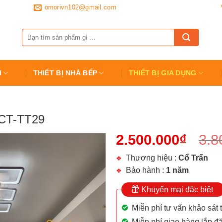
omorivn102@gmail.com
Tìm
kiếm:
M
THIẾT BỊ NHÀ BẾP
THIẾT BỊ GIA DỤNG
 CT-TT29
2.500.000
₫
3.8
Thương hiệu :
Cổ Trấn
Bảo hành :
1 năm
Khuyến mại đặc biệt
Miễn phí tư vấn khảo sát 
Miễn phí giao hàng lắp đặ