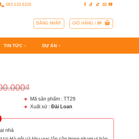
083.533.9229
ĐĂNG NHẬP
GIỎ HÀNG /
0
₫
TIN TỨC
DỰ ÁN
00.000
₫
Mã sản phẩm : TT29
Xuất xứ :
Đài Loan
tại nhà
t tại Hà nội và khu vực lân cận trong phạm vi bán