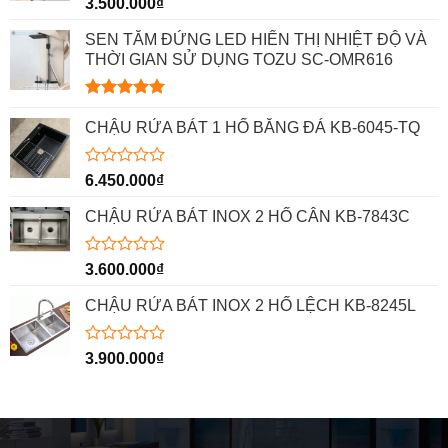
Được
3.500.000
₫
xếp
hạng
SEN TẮM ĐỨNG LED HIỂN THỊ NHIỆT ĐỘ VÀ
0
THỜI GIAN SỬ DỤNG TOZU SC-OMR616
5
sao
Được xếp
hạng
5.00
CHẬU RỬA BÁT 1 HỐ BẰNG ĐÁ KB-6045-TQ
5 sao
Được
6.450.000
₫
xếp
hạng
CHẬU RỬA BÁT INOX 2 HỐ CÂN KB-7843C
0
5
sao
Được
3.600.000
₫
xếp
hạng
CHẬU RỬA BÁT INOX 2 HỐ LỆCH KB-8245L
0
5
sao
Được
3.900.000
₫
xếp
hạng
0
5
sao