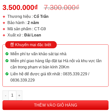
3.500.000
₫
7.300.000
₫
Thương hiệu :
Cổ Trấn
Bảo hành :
2 năm
Mã sản phẩm : CT-G9
Xuất xứ :
Đài Loan
Khuyến mại đặc biệt
Miễn phí tư vấn khảo sát tại nhà
Miễn phí giao hàng lắp đặt tại Hà nội và khu vực lân
cận trong phạm vi bán kính 20Km
Liên hệ để được giá tốt nhất : 0835.339.229 /
0836.339.229
Đèn thả 3 vòng pha lê CT-G9 số lượng
THÊM VÀO GIỎ HÀNG