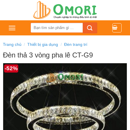
Bỏ
qua
nội
dung
Tìm
kiếm:
Trang chủ
/
Thiết bị gia dụng
/
Đèn trang trí
Đèn thả 3 vòng pha lê CT-G9
-52%