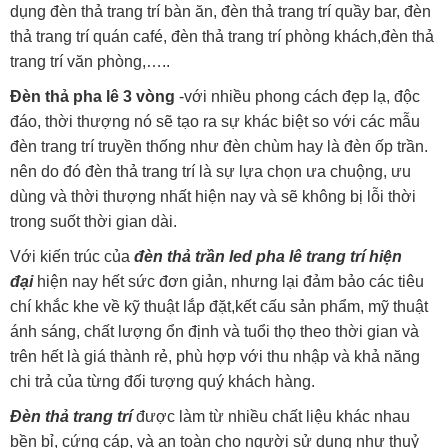
dụng đèn thả trang trí bàn ăn, đèn thả trang trí quầy bar, đèn
thả trang trí quán café, đèn thả trang trí phòng khách,đèn thả
trang trí văn phòng,…..
Đèn thả pha lê 3 vòng
-với nhiều phong cách đẹp lạ, độc
đáo, thời thượng nó sẽ tạo ra sự khác biệt so với các mẫu
đèn trang trí truyền thống như đèn chùm hay là đèn ốp trần.
nên do đó đèn thả trang trí là sự lựa chọn ưa chuộng, ưu
dùng và thời thượng nhất hiện nay và sẽ không bị lỗi thời
trong suốt thời gian dài.
Với kiến trúc của
đèn thả trần led pha lê trang trí hiện
đại
hiện nay hết sức đơn giản, nhưng lại đảm bảo các tiêu
chí khắc khe về kỹ thuật lắp đặt,kết cấu sản phẩm, mỹ thuật
ánh sáng, chất lượng ổn định và tuổi thọ theo thời gian và
trên hết là giá thành rẻ, phù hợp với thu nhập và khả năng
chi trả của từng đối tượng quý khách hàng.
Đèn thả trang trí
được làm từ nhiều chất liệu khác nhau
bền bỉ, cứng cáp, và an toàn cho người sử dụng như thuỷ