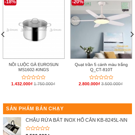
-18%
-20%
NỒI LUỘC GÀ EUROSUN
Quạt trần 5 cánh màu trắng
MS1602-KINGS
Q_CT-810T
1.432.000
₫
1.750.000
₫
2.800.000
₫
3.500.000
₫
Được
Được
xếp
xếp
hạng
hạng
0
0
5
5
sao
sao
SẢN PHẨM BÁN CHẠY
CHẬU RỬA BÁT INOX HỐ CÂN KB-8245L-NN