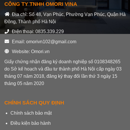
CÔNG TY TNHH OMORI VINA
Địa chỉ: Số 48, Vạn Phúc, Phường Vạn Phúc, Quận Hà
Đông, Thành phố Hà Nội
Điện thoại: 0835.339.229
Email: omorivn102@gmail.com
Website: Omori.vn
Giấy chứng nhận đăng ký doanh nghiệp số 0108348265
do Sở kế hoạch và đầu tư thành phố Hà Nội cấp ngày 03
tháng 07 năm 2018, đăng ký thay đổi lần thứ 3 ngày 15
tháng 05 năm 2020
CHÍNH SÁCH QUY ĐỊNH
Chính sách bảo mật
Điều kiện bảo hành