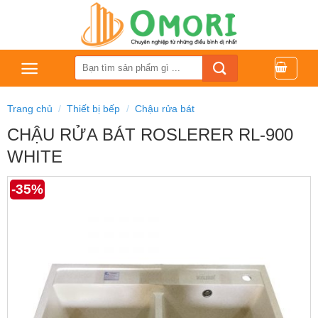
Bỏ
qua
nội
dung
Tìm
kiếm:
Trang chủ
/
Thiết bị bếp
/
Chậu rửa bát
CHẬU RỬA BÁT ROSLERER RL-900
WHITE
-35%