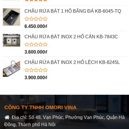
Được xếp
hạng
5.00
CHẬU RỬA BÁT 1 HỐ BẰNG ĐÁ KB-6045-TQ
5 sao
Được
6.450.000
₫
xếp
hạng
CHẬU RỬA BÁT INOX 2 HỐ CÂN KB-7843C
0
5
sao
Được
3.600.000
₫
xếp
hạng
CHẬU RỬA BÁT INOX 2 HỐ LỆCH KB-8245L
0
5
sao
Được
3.900.000
₫
xếp
hạng
0
5
sao
CÔNG TY TNHH OMORI VINA
Địa chỉ: Số 48, Vạn Phúc, Phường Vạn Phúc, Quận Hà
Đông, Thành phố Hà Nội