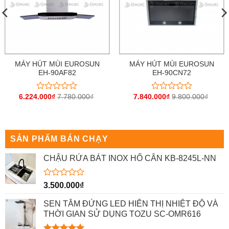
MÁY HÚT MÙI EUROSUN
MÁY HÚT MÙI EUROSUN
EH-90AF82
EH-90CN72
6.224.000
₫
7.780.000
₫
7.840.000
₫
9.800.000
₫
Được
Được
xếp
xếp
hạng
hạng
0
0
5
5
sao
sao
SẢN PHẨM BÁN CHẠY
CHẬU RỬA BÁT INOX HỐ CÂN KB-8245L-NN
Được
3.500.000
₫
xếp
hạng
SEN TẮM ĐỨNG LED HIỂN THỊ NHIỆT ĐỘ VÀ
0
THỜI GIAN SỬ DỤNG TOZU SC-OMR616
5
sao