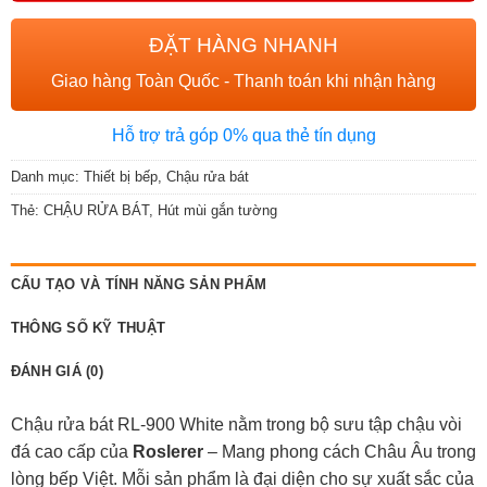
ĐẶT HÀNG NHANH
Giao hàng Toàn Quốc - Thanh toán khi nhận hàng
Hỗ trợ trả góp 0% qua thẻ tín dụng
Danh mục:
Thiết bị bếp
,
Chậu rửa bát
Thẻ:
CHẬU RỬA BÁT
,
Hút mùi gắn tường
CẤU TẠO VÀ TÍNH NĂNG SẢN PHẨM
THÔNG SỐ KỸ THUẬT
ĐÁNH GIÁ (0)
Chậu rửa bát RL-900 White nằm trong bộ sưu tập chậu vòi
đá cao cấp của
Roslerer
– Mang phong cách Châu Âu trong
lòng bếp Việt. Mỗi sản phẩm là đại diện cho sự xuất sắc của