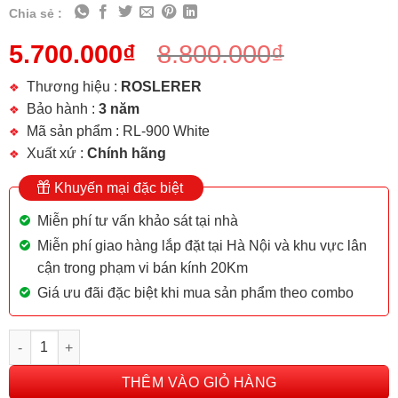
Chia sẻ :
5.700.000
₫
8.800.000
₫
Thương hiệu :
ROSLERER
Bảo hành :
3 năm
Mã sản phẩm : RL-900 White
Xuất xứ :
Chính hãng
Khuyến mại đặc biệt
Miễn phí tư vấn khảo sát tại nhà
Miễn phí giao hàng lắp đặt tại Hà Nội và khu vực lân
cận trong phạm vi bán kính 20Km
Giá ưu đãi đặc biệt khi mua sản phẩm theo combo
CHẬU RỬA BÁT ROSLERER RL-900 WHITE số lượng
THÊM VÀO GIỎ HÀNG