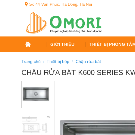
Bỏ
Số 44 Vạn Phúc, Hà Đông, Hà Nội
qua
nội
dung
TRANG
GIỚI THIỆU
THIẾT BỊ PHÒNG TẮ
CHỦ
Trang chủ
/
Thiết bị bếp
/
Chậu rửa bát
CHẬU RỬA BÁT K600 SERIES K