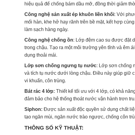
hiệu quả để chống bám dầu mỡ, đồng thời giảm thời
Công nghệ sản xuất ép khuôn liền khối
: Với phư
mối hàn, khe hở hay rãnh trên bề mặt, kết hợp cùng c
làm sạch hàng ngày.
Công nghệ chống ồn
: Lớp đệm cao su được đặt d
trong chậu. Tạo ra một môi trường yên tĩnh và êm ái
dụng thoải mái.
Lớp sơn chống ngưng tụ nước
: Lớp sơn chống n
và tích tụ nước dưới lòng chậu. Điều này giúp giữ 
vi khuẩn, côn trùng.
Bát rác 4 lớp:
Thiết kế tối ưu với 4 lớp, có khả năng
đảm bảo cho hệ thống thoát nước vận hành trơn tru,
Siphon
:
Được sản xuất độc quyền sử dụng chất liệu
tạo ngăn mùi, ngăn nước trào ngược, chống côn trù
THÔNG SỐ KỸ THUẬT: