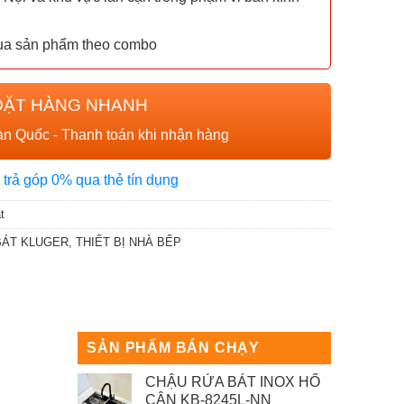
mua sản phẩm theo combo
ĐẶT HÀNG NHANH
n Quốc - Thanh toán khi nhận hàng
 trả góp 0% qua thẻ tín dụng
t
BÁT KLUGER
,
THIẾT BỊ NHÀ BẾP
SẢN PHẨM BÁN CHẠY
CHẬU RỬA BÁT INOX HỐ
CÂN KB-8245L-NN