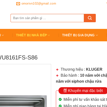
omorivn102@gmail.com
Tìm
kiếm:
M
THIẾT BỊ NHÀ BẾP
THIẾT BỊ GIA DỤNG
WU8161FS-S86
Thương hiệu :
KLUGER
Bảo hành :
10 năm với chậ
năm với siphon chậu rửa
Khuyến mại đặc biệt
Miễn phí tư vấn khảo sát 
Miễn phí giao hàng tại Hà