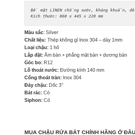
Bề mặt LINEN chống xước, kháng khuẩn, dễ
Kích thước: 860 x 445 x 220 mm
Màu sắc
: Silver
Chất liệu:
Thép không gỉ Inox 304 – dày 1mm
Loại chậu:
1 hố
Lắp đặt:
Âm bàn + phẳng mặt bàn + dương bàn
Góc bo:
R12
Lỗ thoát nước:
Đường kính 140 mm
Cổng thoát tràn:
Inox 304
Đáy chậu:
Dốc 3°
Bát rác:
Có
Siphon:
Có
MUA
CHẬU RỬA BÁT
CHÍNH HÃNG Ở ĐÂ