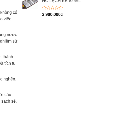
HỐ LỆCH KB-8245L
5
sao
 không có
Được
3.900.000
₫
xếp
ho việc
hạng
0
5
dụng nước
sao
 nghiệm sử
h thành
à tích tụ
ắc nghẽn,
ới cấu
 sạch sẽ.