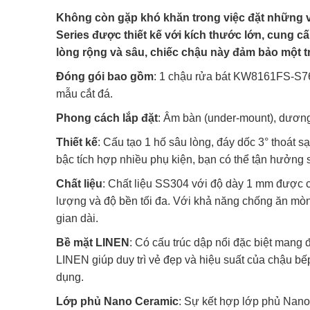
Không còn gặp khó khăn trong việc đặt những v
Series được thiết kế với kích thước lớn, cung cấ
lòng rộng và sâu, chiếc chậu này đảm bảo một tr
Đóng gói bao gồm
: 1 chậu rửa bát KW8161FS-S76
mẫu cắt đá.
Phong cách lắp đặt
: Âm bàn (under-mount), dương
Thiết kế
: Cấu tạo 1 hố sâu lòng, đáy dốc 3° thoát 
bậc tích hợp nhiều phụ kiện, bạn có thể tận hưởng 
Chất liệu
: Chất liệu SS304 với độ dày 1 mm được c
lượng và độ bền tối đa. Với khả năng chống ăn mòn 
gian dài.
Bề mặt LINEN
: Có cấu trúc dập nổi đặc biệt man
LINEN giúp duy trì vẻ đẹp và hiệu suất của chậu bế
dụng.
Lớp phủ Nano Ceramic
: Sự kết hợp lớp phủ Nano