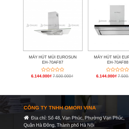
ROSUN
MÁY HÚT MÙI EUROSUN
MÁY HÚT MÙI E
W
EH-70AF87
EH-70AF88
.000
₫
6.144.000
₫
7.500.000
₫
6.144.000
₫
7.500
Được
Được
xếp
xếp
hạng
hạng
0
0
5
5
sao
sao
CÔNG TY TNHH OMORI VINA
Địa chỉ: Số 48, Vạn Phúc, Phường Vạn Phúc,
Quận Hà Đông, Thành phố Hà Nội