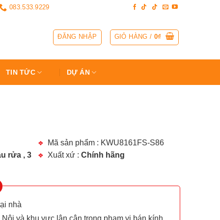
083.533.9229
ĐĂNG NHẬP
GIỎ HÀNG /
0
₫
TIN TỨC
DỰ ÁN
Mã sản phẩm : KWU8161FS-S86
u rửa , 3
Xuất xứ :
Chính hãng
tại nhà
 Nội và khu vực lân cận trong phạm vi bán kính