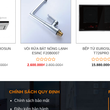
UROSUN
VÒI RỬA BÁT NÓNG LẠNH
BẾP TỪ EUROSU
ESINC F20B0007
T726PRO
.000
₫
2.600.000
₫
2.800.000
₫
15.880.000
Được
Được
xếp
xếp
hạng
hạng
0
0
5
5
sao
sao
CHÍNH SÁCH QUY ĐỊNH
Chính sách bảo mật
Điều kiện bảo hành