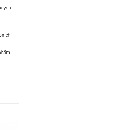
chuyên
ôn chỉ
 nhằm
-20%