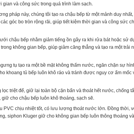
 gian và công sức trong quá trình làm sạch.
ơng pháp này, chúng tôi tạo ra chậu bếp từ một mảnh duy nhất,
ác góc bo tròn rộng rãi, giúp tiết kiệm thời gian và công sức c
ưới chậu bếp nhằm giảm tiếng ồn gây ra khi rửa bát hoặc sử 
 trong không gian bếp, giúp giảm căng thẳng và tạo ra một trải
gưng tụ tạo ra một bề mặt không thấm nước, ngăn chặn sự hìn
cho khoang tủ bếp luôn khô ráo và tránh được nguy cơ ẩm mốc v
 lọc triệt để, giữ lại toàn bộ cặn bẩn và thoát hết nước, chống t
 giữ cho chậu bếp luôn khô thoáng, sạch sẽ.
 PVC chịu nhiệt tốt, có lưu lượng thoát nước lớn. Đồng thời, v
ng, siphon Kluger giữ cho không gian bếp luôn thông thoáng và