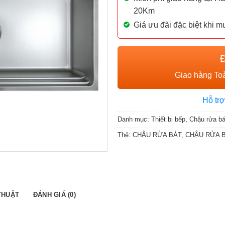
20Km
Giá ưu đãi đặc biệt khi 
Giao hàng Toà
Hỗ trợ
Danh mục:
Thiết bị bếp
,
Chậu rửa bá
Thẻ:
CHẬU RỬA BÁT
,
CHẬU RỬA 
THUẬT
ĐÁNH GIÁ (0)