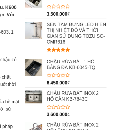
ậu. K600
Được
3.500.000
₫
ạn. Với
xếp
hạng
SEN TẮM ĐỨNG LED HIỂN
0
THỊ NHIỆT ĐỘ VÀ THỜI
-603, 1
5
GIAN SỬ DỤNG TOZU SC-
sao
OMR616
Được xếp
 chậu có
hạng
5.00
CHẬU RỬA BÁT 1 HỐ
5 sao
BẰNG ĐÁ KB-6045-TQ
 chất
Được
6.450.000
₫
uốt thời
xếp
hạng
CHẬU RỬA BÁT INOX 2
0
HỐ CÂN KB-7843C
5
ủa bề mặt
sao
ười sử
Được
3.600.000
₫
xếp
hạng
CHẬU RỬA BÁT INOX 2
i pháp
0