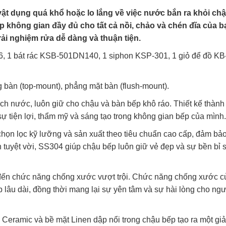
ật dụng quá khổ hoặc lo lắng về việc nước bắn ra khỏi ch
p không gian đầy đủ cho tất cả nồi, chảo và chén đĩa của b
ải nghiệm rửa dễ dàng và thuận tiện.
, 1 bát rác KSB-501DN140, 1 siphon KSP-301, 1 giỏ để đồ KB
 bàn (top-mount), phẳng mặt bàn (flush-mount).
sạch nước, luôn giữ cho chậu và bàn bếp khô ráo. Thiết kế thành
sự tiện lợi, thẩm mỹ và sáng tạo trong không gian bếp của mình.
họn lọc kỹ lưỡng và sản xuất theo tiêu chuẩn cao cấp, đảm bảo
tuyệt vời, SS304 giúp chậu bếp luôn giữ vẻ đẹp và sự bền bỉ s
g đến chức năng chống xước vượt trội. Chức năng chống xước c
p lâu dài, đồng thời mang lại sự yên tâm và sự hài lòng cho ng
 Ceramic và bề mặt Linen dập nổi trong chậu bếp tạo ra một giả