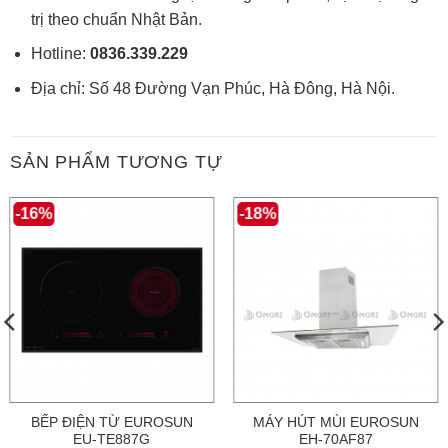
trị theo chuẩn Nhật Bản.
Hotline:
0836.339.229
Địa chỉ: Số 48 Đường Vạn Phúc, Hà Đông, Hà Nội.
SẢN PHẨM TƯƠNG TỰ
-16%
-18%
BẾP ĐIỆN TỪ EUROSUN
MÁY HÚT MÙI EUROSUN
EU-TE887G
EH-70AF87