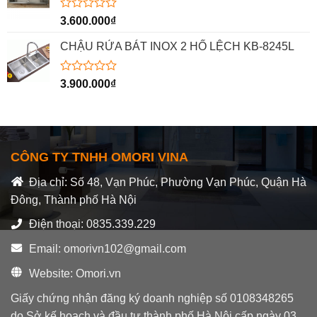
5
sao
Được
3.600.000
₫
xếp
hạng
CHẬU RỬA BÁT INOX 2 HỐ LỆCH KB-8245L
0
5
sao
Được
3.900.000
₫
xếp
hạng
0
5
sao
CÔNG TY TNHH OMORI VINA
Địa chỉ: Số 48, Vạn Phúc, Phường Vạn Phúc, Quận Hà
Đông, Thành phố Hà Nội
Điện thoại: 0835.339.229
Email: omorivn102@gmail.com
Website: Omori.vn
Giấy chứng nhận đăng ký doanh nghiệp số 0108348265
do Sở kế hoạch và đầu tư thành phố Hà Nội cấp ngày 03