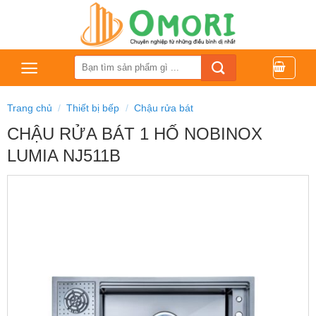
Bỏ
qua
nội
dung
Tìm
kiếm:
Trang chủ
/
Thiết bị bếp
/
Chậu rửa bát
CHẬU RỬA BÁT 1 HỐ NOBINOX
LUMIA NJ511B