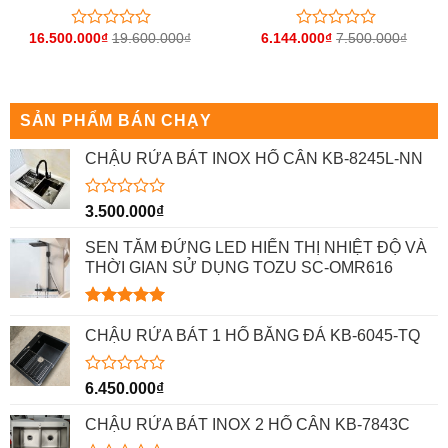
16.500.000
₫
19.600.000
₫
6.144.000
₫
7.500.000
₫
Được
Được
xếp
xếp
hạng
hạng
0
0
5
5
sao
sao
SẢN PHẨM BÁN CHẠY
CHẬU RỬA BÁT INOX HỐ CÂN KB-8245L-NN
Được
3.500.000
₫
xếp
hạng
SEN TẮM ĐỨNG LED HIỂN THỊ NHIỆT ĐỘ VÀ
0
THỜI GIAN SỬ DỤNG TOZU SC-OMR616
5
sao
Được xếp
hạng
5.00
CHẬU RỬA BÁT 1 HỐ BẰNG ĐÁ KB-6045-TQ
5 sao
Được
6.450.000
₫
xếp
hạng
CHẬU RỬA BÁT INOX 2 HỐ CÂN KB-7843C
0