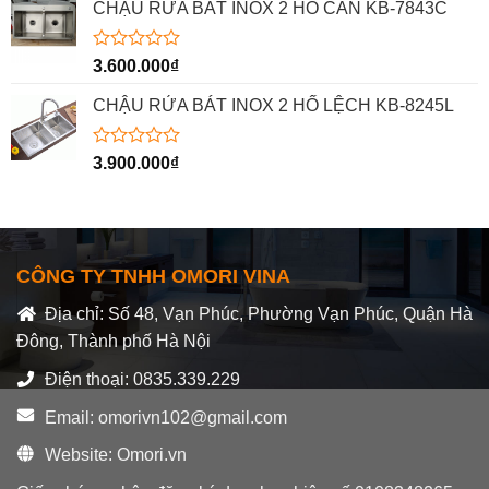
hạng
CHẬU RỬA BÁT INOX 2 HỐ CÂN KB-7843C
0
5
sao
Được
3.600.000
₫
xếp
hạng
CHẬU RỬA BÁT INOX 2 HỐ LỆCH KB-8245L
0
5
sao
Được
3.900.000
₫
xếp
hạng
0
5
sao
CÔNG TY TNHH OMORI VINA
Địa chỉ: Số 48, Vạn Phúc, Phường Vạn Phúc, Quận Hà
Đông, Thành phố Hà Nội
Điện thoại: 0835.339.229
Email: omorivn102@gmail.com
Website: Omori.vn