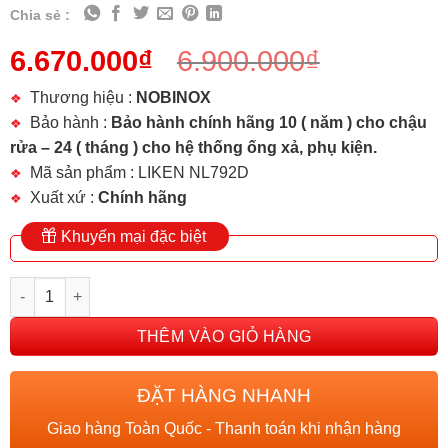
Chia sẻ :
6.670.000
₫
6.900.000
₫
Thương hiệu :
NOBINOX
Bảo hành :
Bảo hành chính hãng 10 ( năm ) cho chậu
rửa – 24 ( tháng ) cho hệ thống ống xả, phụ kiện.
Mã sản phẩm : LIKEN NL792D
Xuất xứ :
Chính hãng
Khuyến mại đặc biệt
CHẬU RỬA BÁT 1 HỐ NOBINOX LIKEN NL792D số lượng
THÊM VÀO GIỎ HÀNG
ĐẶT HÀNG NHANH
Giao hàng Toàn Quốc - Thanh toán khi nhận hàng