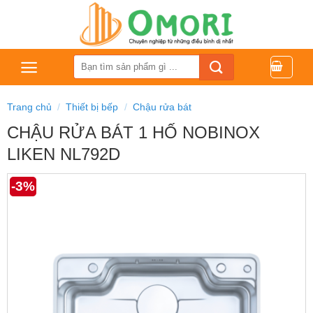
Bỏ
qua
nội
dung
Tìm
kiếm:
Trang chủ
/
Thiết bị bếp
/
Chậu rửa bát
CHẬU RỬA BÁT 1 HỐ NOBINOX
LIKEN NL792D
-3%