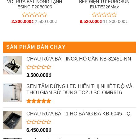
VÒI RỬA BÁT NÓNG LẠNH
BẾP ĐIỆN TỪ EUROSUN
ESINC F20B0006
EU-TE226Max
2.200.000
₫
2.500.000
₫
9.520.000
₫
11.900.000
₫
Được
Được
xếp
xếp
hạng
hạng
0
0
5
5
sao
sao
SẢN PHẨM BÁN CHẠY
CHẬU RỬA BÁT INOX HỐ CÂN KB-8245L-NN
Được
3.500.000
₫
xếp
hạng
SEN TẮM ĐỨNG LED HIỂN THỊ NHIỆT ĐỘ VÀ
0
THỜI GIAN SỬ DỤNG TOZU SC-OMR616
5
sao
Được xếp
hạng
5.00
CHẬU RỬA BÁT 1 HỐ BẰNG ĐÁ KB-6045-TQ
5 sao
Được
6.450.000
₫
xếp