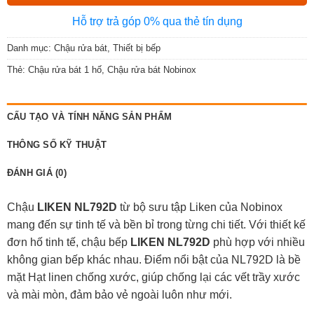
Hỗ trợ trả góp 0% qua thẻ tín dụng
Danh mục:
Chậu rửa bát
,
Thiết bị bếp
Thẻ:
Chậu rửa bát 1 hố
,
Chậu rửa bát Nobinox
CẤU TẠO VÀ TÍNH NĂNG SẢN PHẨM
THÔNG SỐ KỸ THUẬT
ĐÁNH GIÁ (0)
Chậu
LIKEN NL792D
từ bộ sưu tập Liken của Nobinox
mang đến sự tinh tế và bền bỉ trong từng chi tiết. Với thiết kế
đơn hố tinh tế, chậu bếp
LIKEN NL792D
phù hợp với nhiều
không gian bếp khác nhau. Điểm nổi bật của NL792D là bề
mặt Hạt linen chống xước, giúp chống lại các vết trầy xước
và mài mòn, đảm bảo vẻ ngoài luôn như mới.