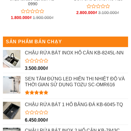
0990
2.800.000
₫
3.100.000
₫
Được
1.800.000
₫
1.900.000
₫
xếp
Được
hạng
xếp
0
hạng
5
0
sao
5
sao
SẢN PHẨM BÁN CHẠY
CHẬU RỬA BÁT INOX HỐ CÂN KB-8245L-NN
Được
3.500.000
₫
xếp
hạng
SEN TẮM ĐỨNG LED HIỂN THỊ NHIỆT ĐỘ VÀ
0
THỜI GIAN SỬ DỤNG TOZU SC-OMR616
5
sao
Được xếp
hạng
5.00
CHẬU RỬA BÁT 1 HỐ BẰNG ĐÁ KB-6045-TQ
5 sao
Được
6.450.000
₫
xếp
hạng
CHẬU RỬA BÁT INOX 2 HỐ CÂN KB-7843C