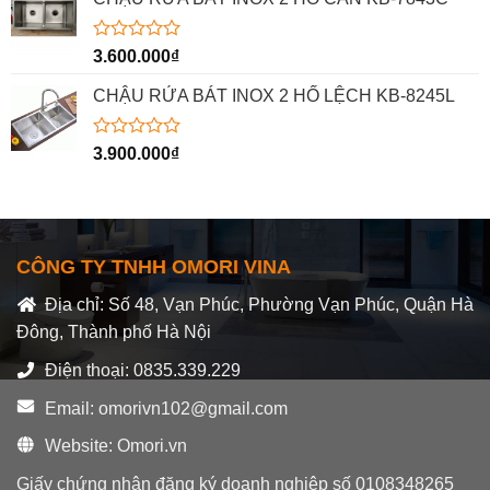
0
5
sao
Được
3.600.000
₫
xếp
hạng
CHẬU RỬA BÁT INOX 2 HỐ LỆCH KB-8245L
0
5
sao
Được
3.900.000
₫
xếp
hạng
0
5
sao
CÔNG TY TNHH OMORI VINA
Địa chỉ: Số 48, Vạn Phúc, Phường Vạn Phúc, Quận Hà
Đông, Thành phố Hà Nội
Điện thoại: 0835.339.229
Email: omorivn102@gmail.com
Website: Omori.vn
Giấy chứng nhận đăng ký doanh nghiệp số 0108348265