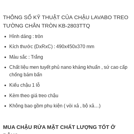
THÔNG SỐ KỸ THUẬT CỦA
CHẬU LAVABO TREO
TƯỜNG CHÂN TRÒN KB-2803TTQ
Hình dáng : tròn
Kích thước (DxRxC) : 490x450x370 mm
Màu sắc : Trắng
Chất liệu men tuyết phủ nano kháng khuẩn , sứ cao cấp
chống bám bẩn
Kiểu chậu 1 lỗ
Kèm theo giá treo chậu
Không bao gồm phụ kiện ( vòi xả , bộ xả…)
MUA
CHẬU RỬA MẶT
CHẤT LƯỢNG TỐT Ở