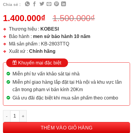
Chia sẻ :
1.400.000
₫
1.500.000
₫
Thương hiệu :
KOBESI
Bảo hành :
men sứ bảo hành 10 năm
Mã sản phẩm : KB-2803TTQ
Xuất xứ :
Chính hãng
Khuyến mại đặc biệt
Miễn phí tư vấn khảo sát tại nhà
Miễn phí giao hàng lắp đặt tại Hà nội và khu vực lân
cận trong phạm vi bán kính 20Km
Giá ưu đãi đặc biệt khi mua sản phẩm theo combo
CHẬU LAVABO TREO TƯỜNG CHÂN TRÒN KB-2803TTQ số lượn
THÊM VÀO GIỎ HÀNG