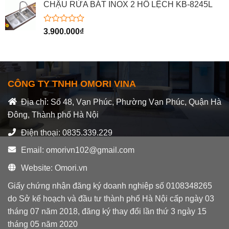
hạng
CHẬU RỬA BÁT INOX 2 HỐ LỆCH KB-8245L
0
5
sao
Được
3.900.000
₫
xếp
hạng
0
5
sao
CÔNG TY TNHH OMORI VINA
Địa chỉ: Số 48, Vạn Phúc, Phường Vạn Phúc, Quận Hà
Đông, Thành phố Hà Nội
Điện thoại: 0835.339.229
Email: omorivn102@gmail.com
Website: Omori.vn
Giấy chứng nhận đăng ký doanh nghiệp số 0108348265
do Sở kế hoạch và đầu tư thành phố Hà Nội cấp ngày 03
tháng 07 năm 2018, đăng ký thay đổi lần thứ 3 ngày 15
tháng 05 năm 2020