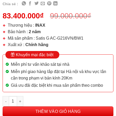
Chia sẻ :
83.400.000
₫
99.000.000
₫
Thương hiệu :
INAX
Bảo hành :
2 năm
Mã sản phẩm : Satis G AC-G216VN/BW1
Xuất xứ :
Chính hãng
Khuyến mại đặc biệt
Miễn phí tư vấn khảo sát tại nhà
Miễn phí giao hàng lắp đặt tại Hà nội và khu vực lân
cận trong phạm vi bán kính 20Km
Giá ưu đãi đặc biệt khi mua sản phẩm theo combo
Bồn cầu điện tử Satis GAC-G216VN/BW1 số lượng
THÊM VÀO GIỎ HÀNG