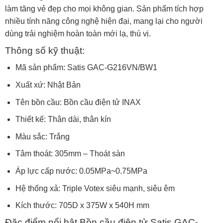
làm tăng vẻ đẹp cho mọi không gian. Sản phẩm tích hợp
nhiều tính năng công nghệ hiện đại, mang lại cho người
dùng trải nghiệm hoàn toàn mới lạ, thú vị.
Thông số kỹ thuật:
Mã sản phẩm: Satis GAC-G216VN/BW1
Xuất xứ: Nhật Bản
Tên bồn cầu: Bồn cầu điện tử INAX
Thiết kế: Thân dài, thân kín
Màu sắc: Trắng
Tâm thoát: 305mm – Thoát sàn
Áp lực cấp nước: 0.05MPa~0.75MPa
Hệ thống xả: Triple Votex siêu mạnh, siêu êm
Kích thước: 705D x 375W x 540H mm
Đặc điểm nổi bật
Bồn cầu điện tử Satis GAC-