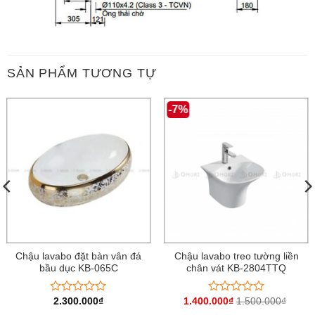
SẢN PHẨM TƯƠNG TỰ
-7%
Chậu lavabo đặt bàn vân đá
Chậu lavabo treo tường liền
bầu dục KB-065C
chân vát KB-2804TTQ
2.300.000
₫
1.400.000
₫
1.500.000
₫
Được
Được
xếp
xếp