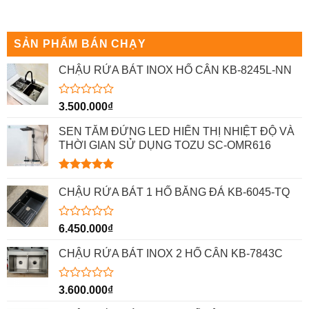
hạng
hạng
0
0
5
5
sao
sao
SẢN PHẨM BÁN CHẠY
CHẬU RỬA BÁT INOX HỐ CÂN KB-8245L-NN
Được
3.500.000
₫
xếp
hạng
SEN TẮM ĐỨNG LED HIỂN THỊ NHIỆT ĐỘ VÀ
0
THỜI GIAN SỬ DỤNG TOZU SC-OMR616
5
sao
Được xếp
hạng
5.00
CHẬU RỬA BÁT 1 HỐ BẰNG ĐÁ KB-6045-TQ
5 sao
Được
6.450.000
₫
xếp
hạng
CHẬU RỬA BÁT INOX 2 HỐ CÂN KB-7843C
0
5
sao
Được
3.600.000
₫
xếp