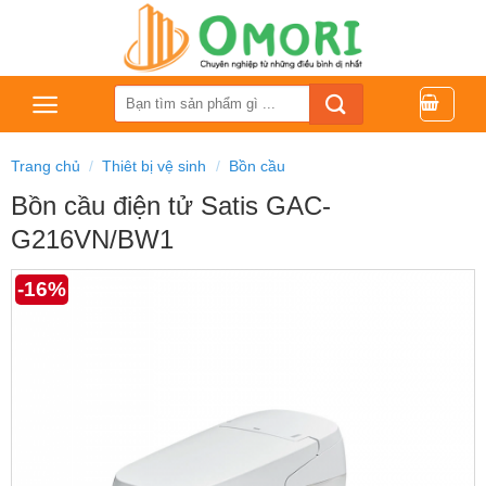
Bỏ
qua
nội
dung
Tìm
kiếm:
Trang chủ
/
Thiêt bị vệ sinh
/
Bồn cầu
Bồn cầu điện tử Satis GAC-
G216VN/BW1
-16%