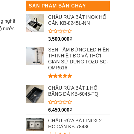
SẢN PHẨM BÁN CHẠY
CHẬU RỬA BÁT INOX HỐ
ng nghệ
CÂN KB-8245L-NN
độ nước
Được
3.500.000
₫
xếp
hạng
SEN TẮM ĐỨNG LED HIỂN
0
THỊ NHIỆT ĐỘ VÀ THỜI
5
GIAN SỬ DỤNG TOZU SC-
sao
OMR616
Được xếp
hạng
5.00
CHẬU RỬA BÁT 1 HỐ
5 sao
BẰNG ĐÁ KB-6045-TQ
Được
6.450.000
₫
xếp
hạng
CHẬU RỬA BÁT INOX 2
0
HỐ CÂN KB-7843C
5
sao