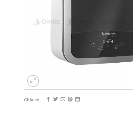
Chia sẻ :