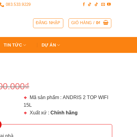
083.533.9229
ĐĂNG NHẬP
GIỎ HÀNG /
0
₫
TIN TỨC
DỰ ÁN
00.000
₫
Mã sản phẩm : ANDRIS 2 TOP WIFI
15L
Xuất xứ :
Chính hãng
tại nhà