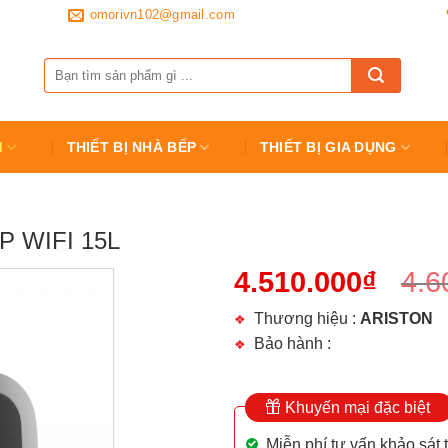
omorivn102@gmail.com
Tìm
kiếm:
M
THIẾT BỊ NHÀ BẾP
THIẾT BỊ GIA DỤNG
 WIFI 15L
4.510.000
₫
4.6
Thương hiệu :
ARISTON
Bảo hành :
Khuyến mại đặc biệt
Miễn phí tư vấn khảo sát 