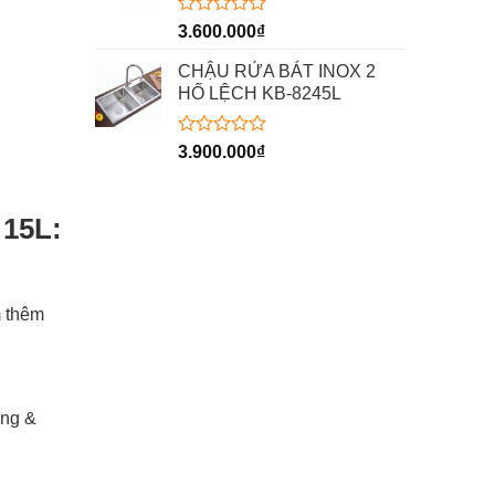
Được
3.600.000
₫
xếp
hạng
CHẬU RỬA BÁT INOX 2
0
HỐ LỆCH KB-8245L
5
sao
Được
3.900.000
₫
xếp
hạng
0
5
 15L
:
sao
m thêm
óng &