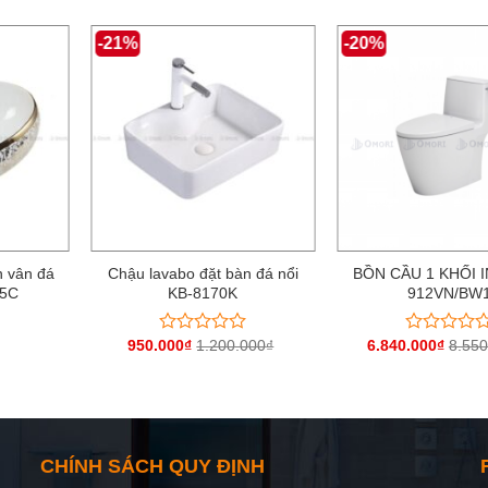
-21%
-20%
n vân đá
Chậu lavabo đặt bàn đá nổi
BỒN CẦU 1 KHỐI I
65C
KB-8170K
912VN/BW
950.000
₫
1.200.000
₫
6.840.000
₫
8.550
Được
Được
xếp
xếp
hạng
hạng
0
0
5
5
sao
sao
CHÍNH SÁCH QUY ĐỊNH