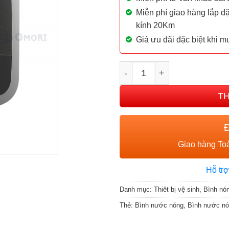
Miễn phí giao hàng lắp đặ
kính 20Km
Giá ưu đãi đặc biệt khi 
BÌNH NƯỚC NÓNG ANDRIS 
T
Giao hàng Toà
Hỗ trợ
Danh mục:
Thiêt bị vệ sinh
,
Bình nón
Thẻ:
Bình nước nóng
,
Bình nước nón