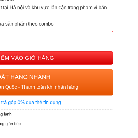
t tại Hà nội và khu vực lân cận trong phạm vi bán
mua sản phẩm theo combo
2 TOP WIFI 15L số lượng
HÊM VÀO GIỎ HÀNG
ĐẶT HÀNG NHANH
n Quốc - Thanh toán khi nhận hàng
 trả góp 0% qua thẻ tín dụng
g lạnh
g gián tiếp