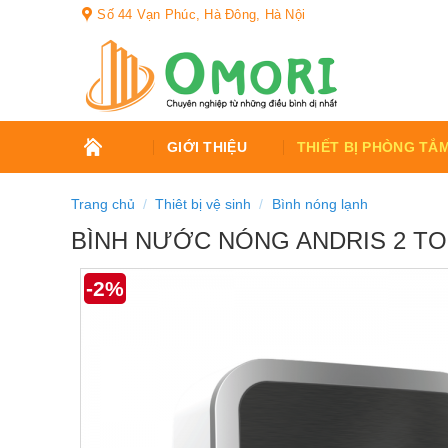
Bỏ
Số 44 Vạn Phúc, Hà Đông, Hà Nội
qua
nội
dung
TRANG
GIỚI THIỆU
THIẾT BỊ PHÒNG TẮ
CHỦ
Trang chủ
/
Thiêt bị vệ sinh
/
Bình nóng lạnh
BÌNH NƯỚC NÓNG ANDRIS 2 TOP
-2%