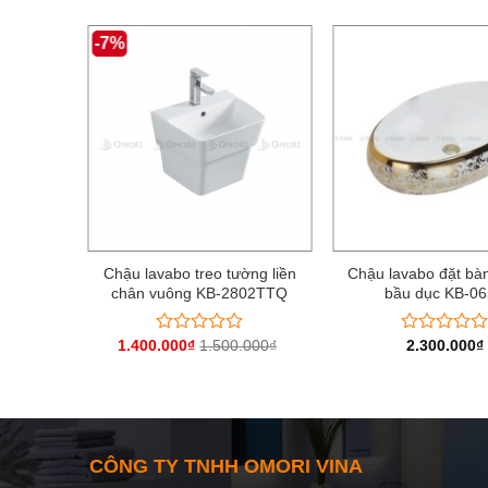
-7%
 vân đá
Chậu lavabo treo tường liền
Chậu lavabo đặt bà
5Q
chân vuông KB-2802TTQ
bầu dục KB-0
000
₫
1.400.000
₫
1.500.000
₫
2.300.000
₫
Được
Được
xếp
xếp
hạng
hạng
0
0
5
5
sao
sao
CÔNG TY TNHH OMORI VINA