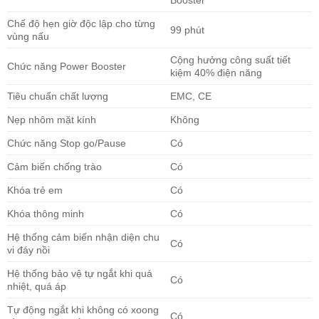
Booster
Chế độ hẹn giờ độc lập cho từng
99 phút
vùng nấu
Cộng hưởng công suất tiết
Chức năng Power Booster
kiệm 40% điện năng
Tiêu chuẩn chất lượng
EMC, CE
Nẹp nhôm mặt kính
Không
Chức năng Stop go/Pause
Có
Cảm biến chống trào
Có
Khóa trẻ em
Có
Khóa thông minh
Có
Hệ thống cảm biến nhận diện chu
Có
vi đáy nồi
Hệ thống bảo vệ tự ngắt khi quá
Có
nhiệt, quá áp
Tự động ngắt khi không có xoong
Có