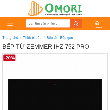
Bỏ
qua
nội
dung
Tìm
kiếm:
Trang chủ
/
Thiết bị bếp
/
Bếp từ - Bếp gas
BẾP TỪ ZEMMER IHZ 752 PRO
-20%