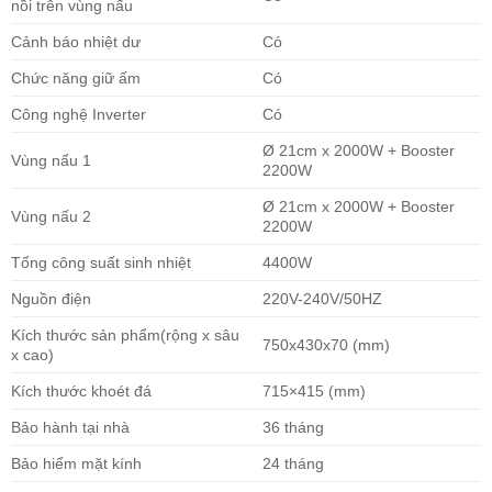
nồi trên vùng nấu
Cảnh báo nhiệt dư
Có
Chức năng giữ ấm
Có
Công nghệ Inverter
Có
Ø 21cm x 2000W + Booster
Vùng nấu 1
2200W
Ø 21cm x 2000W + Booster
Vùng nấu 2
2200W
Tổng công suất sinh nhiệt
4400W
Nguồn điện
220V-240V/50HZ
Kích thước sản phẩm(rộng x sâu
750x430x70 (mm)
x cao)
Kích thước khoét đá
715×415 (mm)
Bảo hành tại nhà
36 tháng
Bảo hiểm mặt kính
24 tháng