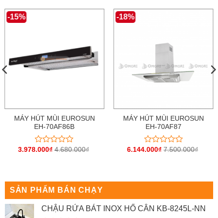
-15%
-18%
MÁY HÚT MÙI EUROSUN
MÁY HÚT MÙI EUROSUN
EH-70AF86B
EH-70AF87
3.978.000
₫
4.680.000
₫
6.144.000
₫
7.500.000
₫
Được
Được
xếp
xếp
hạng
hạng
0
0
5
5
sao
sao
SẢN PHẨM BÁN CHẠY
CHẬU RỬA BÁT INOX HỐ CÂN KB-8245L-NN