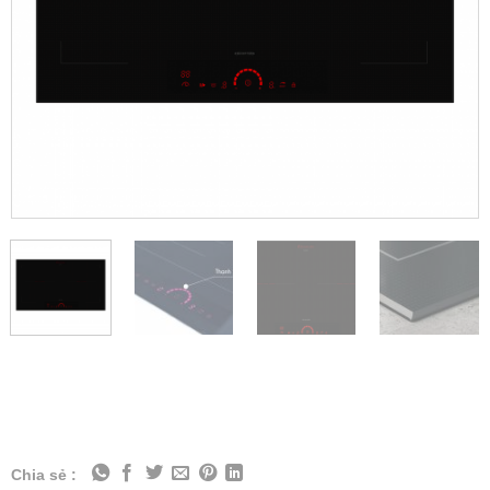
Chia sẻ :