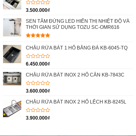
Được
3.500.000
₫
xếp
hạng
SEN TẮM ĐỨNG LED HIỂN THỊ NHIỆT ĐỘ VÀ
0
THỜI GIAN SỬ DỤNG TOZU SC-OMR616
5
sao
Được xếp
hạng
5.00
CHẬU RỬA BÁT 1 HỐ BẰNG ĐÁ KB-6045-TQ
5 sao
Được
6.450.000
₫
xếp
hạng
CHẬU RỬA BÁT INOX 2 HỐ CÂN KB-7843C
0
5
sao
Được
3.600.000
₫
xếp
hạng
CHẬU RỬA BÁT INOX 2 HỐ LỆCH KB-8245L
0
5
sao
Được
3.900.000
₫
xếp
hạng
0