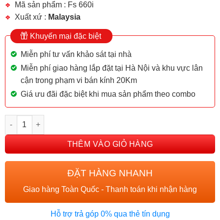
Mã sản phẩm : Fs 660i
Xuất xứ :
Malaysia
Khuyến mại đặc biệt
Miễn phí tư vấn khảo sát tại nhà
Miễn phí giao hàng lắp đặt tại Hà Nội và khu vực lân
cận trong phạm vi bán kính 20Km
Giá ưu đãi đặc biệt khi mua sản phẩm theo combo
BẾP TỪ FASTER FS 660I số lượng
THÊM VÀO GIỎ HÀNG
ĐẶT HÀNG NHANH
Giao hàng Toàn Quốc - Thanh toán khi nhận hàng
Hỗ trợ trả góp 0% qua thẻ tín dụng