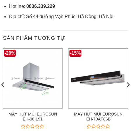
Hotline:
0836.339.229
Địa chỉ: Số 44 đường Vạn Phúc, Hà Đông, Hà Nội.
SẢN PHẨM TƯƠNG TỰ
-20%
-15%
MÁY HÚT MÙI EUROSUN
MÁY HÚT MÙI EUROSUN
EH-90IL91
EH-70AF86B