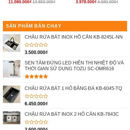
11.080.000
₫
13.850.000
₫
3.978.000
₫
4.680.000
₫
Được
Được
xếp
xếp
hạng
hạng
0
0
5
5
sao
sao
SẢN PHẨM BÁN CHẠY
CHẬU RỬA BÁT INOX HỐ CÂN KB-8245L-NN
Được
3.500.000
₫
xếp
hạng
SEN TẮM ĐỨNG LED HIỂN THỊ NHIỆT ĐỘ VÀ
0
THỜI GIAN SỬ DỤNG TOZU SC-OMR616
5
sao
Được xếp
hạng
5.00
CHẬU RỬA BÁT 1 HỐ BẰNG ĐÁ KB-6045-TQ
5 sao
Được
6.450.000
₫
xếp
hạng
CHẬU RỬA BÁT INOX 2 HỐ CÂN KB-7843C
0
5
sao
Được
3.600.000
₫