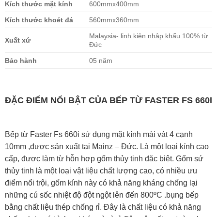
Kích thước mặt kính
600mmx400mm
Kích thước khoét đá
560mmx360mm
Malaysia- linh kiện nhập khẩu 100% từ
Xuất xứ
Đức
Bảo hành
05 năm
ĐẶC ĐIỂM NỔI BẬT CỦA BẾP TỪ FASTER FS 660I
Bếp từ Faster Fs 660i sử dụng mặt kính mài vát 4 cạnh
10mm ,được sản xuất tại Mainz – Đức. Là một loại kính cao
cấp, được làm từ hỗn hợp gốm thủy tinh đặc biệt. Gốm sứ
thủy tinh là một loại vật liệu chất lượng cao, có nhiều ưu
điểm nổi trội, gốm kính này có khả năng kháng chống lại
những cú sốc nhiệt độ đột ngột lên đến 800ºC .bụng bếp
bằng chất liệu thép chống rỉ. Đây là chất liệu có khả năng