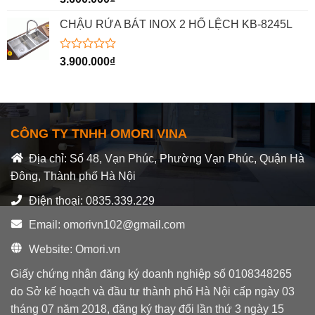
xếp
hạng
CHẬU RỬA BÁT INOX 2 HỐ LỆCH KB-8245L
0
5
sao
Được
3.900.000
₫
xếp
hạng
0
5
sao
CÔNG TY TNHH OMORI VINA
Địa chỉ: Số 48, Vạn Phúc, Phường Vạn Phúc, Quận Hà
Đông, Thành phố Hà Nội
Điện thoại: 0835.339.229
Email: omorivn102@gmail.com
Website: Omori.vn
Giấy chứng nhận đăng ký doanh nghiệp số 0108348265
do Sở kế hoạch và đầu tư thành phố Hà Nội cấp ngày 03
tháng 07 năm 2018, đăng ký thay đổi lần thứ 3 ngày 15