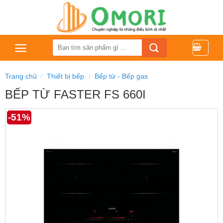
Bỏ
qua
nội
dung
Tìm
kiếm:
Trang chủ
/
Thiết bị bếp
/
Bếp từ - Bếp gas
BẾP TỪ FASTER FS 660I
-51%