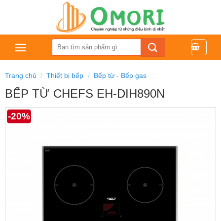
Bỏ
qua
nội
dung
Tìm
kiếm:
Trang chủ
/
Thiết bị bếp
/
Bếp từ - Bếp gas
BẾP TỪ CHEFS EH-DIH890N
-20%