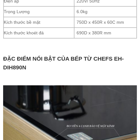
Điện áp
220V/ 50Hz
Trọng Lượng
6.0kg
Kích thước bề mặt
750D x 450R x 60C mm
Kích thước khoét đá
690D x 380R mm
ĐẶC ĐIỂM NỔI BẬT CỦA BẾP TỪ CHEFS EH-
DIH890N