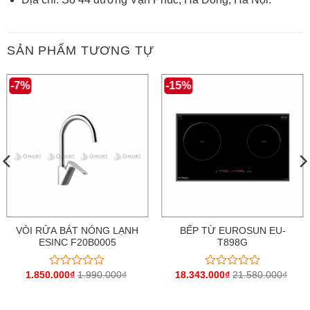
SẢN PHẨM TƯƠNG TỰ
-7%
-15%
VÒI RỬA BÁT NÓNG LẠNH
BẾP TỪ EUROSUN EU-
ESINC F20B0005
T898G
1.850.000
₫
1.990.000
₫
18.343.000
₫
21.580.000
₫
Được
Được
xếp
xếp
hạng
hạng
0
0