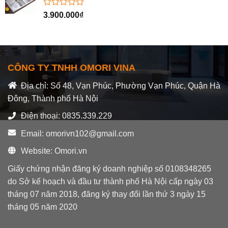
5
sao
Được
3.900.000
₫
xếp
hạng
0
5
sao
CÔNG TY TNHH OMORI VINA
Địa chỉ: Số 48, Vạn Phúc, Phường Vạn Phúc, Quận Hà
Đông, Thành phố Hà Nội
Điện thoại: 0835.339.229
Email: omorivn102@gmail.com
Website: Omori.vn
Giấy chứng nhận đăng ký doanh nghiệp số 0108348265
do Sở kế hoạch và đầu tư thành phố Hà Nội cấp ngày 03
tháng 07 năm 2018, đăng ký thay đổi lần thứ 3 ngày 15
tháng 05 năm 2020