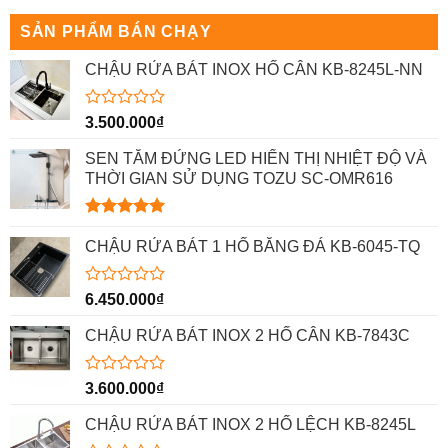
5
5
sao
sao
SẢN PHẨM BÁN CHẠY
CHẬU RỬA BÁT INOX HỐ CÂN KB-8245L-NN
Được
3.500.000
₫
xếp
hạng
SEN TẮM ĐỨNG LED HIỂN THỊ NHIỆT ĐỘ VÀ
0
THỜI GIAN SỬ DỤNG TOZU SC-OMR616
5
sao
Được xếp
hạng
5.00
CHẬU RỬA BÁT 1 HỐ BẰNG ĐÁ KB-6045-TQ
5 sao
Được
6.450.000
₫
xếp
hạng
CHẬU RỬA BÁT INOX 2 HỐ CÂN KB-7843C
0
5
sao
Được
3.600.000
₫
xếp
hạng
CHẬU RỬA BÁT INOX 2 HỐ LỆCH KB-8245L
0