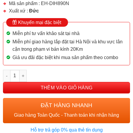
Mã sản phẩm : EH-DIH890N
Xuất xứ :
Đức
Khuyến mại đặc biệt
Miễn phí tư vấn khảo sát tại nhà
Miễn phí giao hàng lắp đặt tại Hà Nội và khu vực lân
cận trong phạm vi bán kính 20Km
Giá ưu đãi đặc biệt khi mua sản phẩm theo combo
BẾP TỪ CHEFS EH-DIH890N số lượng
THÊM VÀO GIỎ HÀNG
ĐẶT HÀNG NHANH
Giao hàng Toàn Quốc - Thanh toán khi nhận hàng
Hỗ trợ trả góp 0% qua thẻ tín dụng