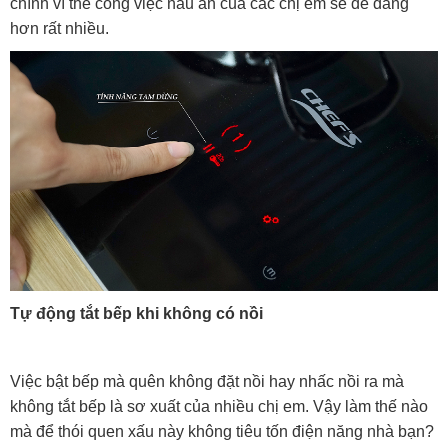
chính vì thế công việc nấu ăn của các chị em sẽ dễ dàng
hơn rất nhiều.
Tự động tắt bếp khi không có nồi
Việc bật bếp mà quên không đặt nồi hay nhấc nồi ra mà
không tắt bếp là sơ xuất của nhiều chị em. Vậy làm thế nào
mà để thói quen xấu này không tiêu tốn điện năng nhà bạn?