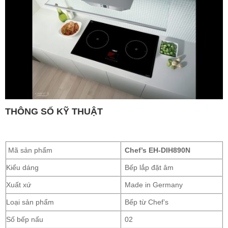
THÔNG SỐ KỸ THUẬT
Mã sản phẩm
Chef’s EH-DIH890N
Kiểu dáng
Bếp lắp đặt âm
Xuất xứ
Made in Germany
Loại sản phẩm
Bếp từ Chef’s
Số bếp nấu
02