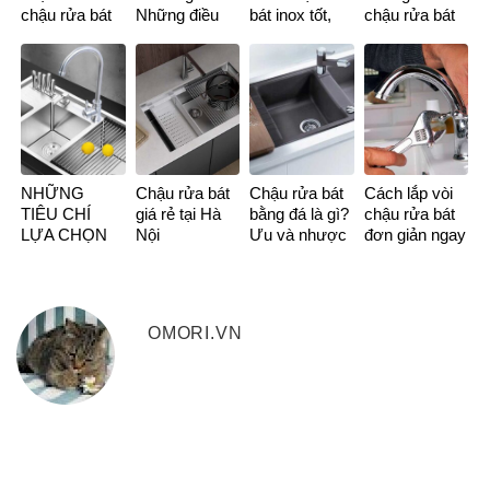
chậu rửa bát
Những điều
bát inox tốt,
chậu rửa bát
phù hợp và
cần biết về
chất lượng
giá rẻ, chính
những câu hỏi
chậu rửa bát
nhất trên thị
hãng được
thường gặp
đơn.
trường
yêu thích nhất
NHỮNG
Chậu rửa bát
Chậu rửa bát
Cách lắp vòi
TIÊU CHÍ
giá rẻ tại Hà
bằng đá là gì?
chậu rửa bát
LỰA CHỌN
Nội
Ưu và nhược
đơn giản ngay
CHẬU RỬA
điểm
tại nhà
BÁT CHO
GIA ĐÌNH.
OMORI.VN