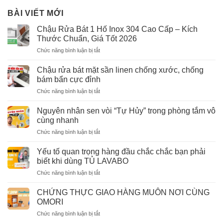
BÀI VIẾT MỚI
Chậu Rửa Bát 1 Hố Inox 304 Cao Cấp – Kích
Thước Chuẩn, Giá Tốt 2026
ở
Chức năng bình luận bị tắt
Chậu
Rửa
Chậu rửa bát mặt sần linen chống xước, chống
Bát
bám bẩn cực đỉnh
1
ở
Chức năng bình luận bị tắt
Hố
Chậu
Inox
rửa
304
Nguyên nhân sen vòi “Tự Hủy” trong phòng tắm vô
bát
Cao
cùng nhanh
mặt
Cấp
ở
Chức năng bình luận bị tắt
sần
–
Nguyên
linen
Kích
nhân
chống
Yếu tố quan trọng hàng đầu chắc chắc bạn phải
Thước
sen
xước,
biết khi dùng TỦ LAVABO
Chuẩn,
vòi
chống
Giá
ở
Chức năng bình luận bị tắt
“Tự
bám
Tốt
Yếu
Hủy”
bẩn
2026
tố
trong
CHỨNG THỰC GIAO HÀNG MUÔN NƠI CÙNG
cực
quan
phòng
OMORI
đỉnh
trọng
tắm
ở
Chức năng bình luận bị tắt
hàng
vô
CHỨNG
đầu