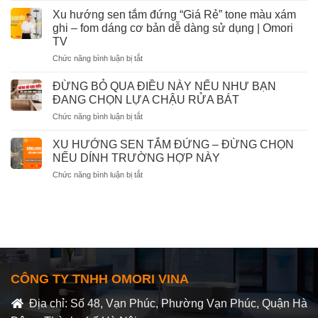
cùng
THỰC
chắc
Xu hướng sen tắm đứng “Giá Rẻ” tone màu xám
nhanh
GIAO
chắc
ghi – fom dáng cơ bản dễ dàng sử dụng | Omori
HÀNG
bạn
TV
MUÔN
phải
ở
Chức năng bình luận bị tắt
NƠI
biết
Xu
CÙNG
khi
hướng
OMORI
ĐỪNG BỎ QUA ĐIỀU NÀY NẾU NHƯ BẠN
dùng
sen
TỦ
ĐANG CHỌN LỰA CHẬU RỬA BÁT
tắm
LAVABO
ở
Chức năng bình luận bị tắt
đứng
ĐỪNG
“Giá
BỎ
Rẻ”
XU HƯỚNG SEN TẮM ĐỨNG – ĐỪNG CHỌN
QUA
tone
NẾU DÍNH TRƯỜNG HỢP NÀY
ĐIỀU
màu
ở
Chức năng bình luận bị tắt
NÀY
xám
XU
NẾU
ghi
HƯỚNG
NHƯ
–
SEN
BẠN
fom
TẮM
ĐANG
dáng
ĐỨNG
CHỌN
cơ
–
LỰA
bản
ĐỪNG
CHẬU
dễ
CHỌN
RỬA
dàng
CÔNG TY TNHH OMORI VINA
NẾU
BÁT
sử
DÍNH
dụng
Địa chỉ: Số 48, Vạn Phúc, Phường Vạn Phúc, Quận Hà
TRƯỜNG
|