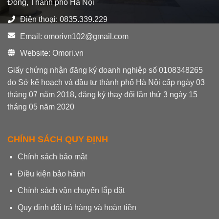
HỢP
Đông, Thành phố Hà Nội
Omori
NÀY
TV
Điện thoại: 0835.339.229
Email: omorivn102@gmail.com
Website: Omori.vn
Giấy chứng nhận đăng ký doanh nghiệp số 0108348265
do Sở kế hoạch và đầu tư thành phố Hà Nội cấp ngày 03
tháng 07 năm 2018, đăng ký thay đổi lần thứ 3 ngày 15
tháng 05 năm 2020
CHÍNH SÁCH QUY ĐỊNH
Chính sách bảo mật
Điều kiện bảo hành
Chính sách vận chuyển lắp đặt
Quy định đổi trả hàng và hoàn tiền