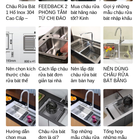
Chậu Rửa Bát
FEEDBACK 2
Mua chậu rửa
Gợi ý những
1 Hố Inox 304
PHÒNG TẮM
bát hãng nào
mẫu chậu rửa
Cao Cấp –
TỪ CHỊ ĐÀO
tốt? Kinh
bát nhập khẩu
Kích Thước
TƯỞNG
nghiệm chọn
cao cấp cho
Chuẩn, Giá
mua chậu rửa
không gian
Tốt 2026
chén
bếp
Nên chọn kích
Cách lắp chậu
Nên lắp đặt
NÊN DÙNG
thước chậu
rửa bát đơn
chậu rửa bát
CHẬU RỬA
rửa bát thế
giản tại nhà
âm bàn hay
BÁT BẰNG
nào là phù
mà không
dương bàn thì
ĐÁ HAY
hợp?
phải ai cũng
tốt hơn?
BẰNG INOX
biết
THÌ TỐT
HƠN?
Hướng dẫn
Chậu rửa bát
Top những
Tổng hợp
chọn mua
đơn là gì?
mẫu chậu rửa
những mẫu