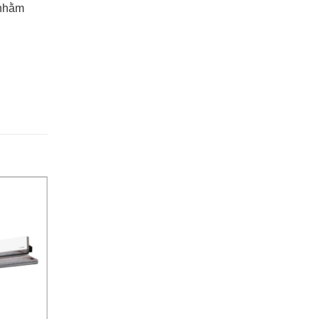
 nhằm
-20%