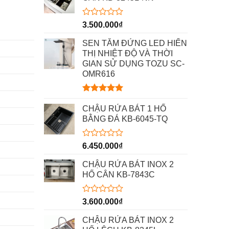
Được
3.500.000
₫
xếp
hạng
SEN TẮM ĐỨNG LED HIỂN
0
THỊ NHIỆT ĐỘ VÀ THỜI
5
GIAN SỬ DỤNG TOZU SC-
sao
OMR616
Được xếp
hạng
5.00
CHẬU RỬA BÁT 1 HỐ
5 sao
BẰNG ĐÁ KB-6045-TQ
Được
6.450.000
₫
xếp
hạng
CHẬU RỬA BÁT INOX 2
0
HỐ CÂN KB-7843C
5
sao
Được
3.600.000
₫
xếp
hạng
CHẬU RỬA BÁT INOX 2
0