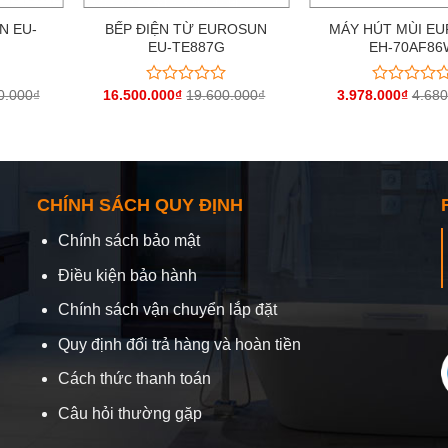
N EU-
BẾP ĐIỆN TỪ EUROSUN
MÁY HÚT MÙI E
EU-TE887G
EH-70AF86
0.000
₫
16.500.000
₫
19.600.000
₫
3.978.000
₫
4.680
Được
Được
xếp
xếp
hạng
hạng
0
0
5
5
sao
sao
CHÍNH SÁCH QUY ĐỊNH
Chính sách bảo mật
Điều kiện bảo hành
Chính sách vận chuyển lắp đặt
Quy định đổi trả hàng và hoàn tiền
Cách thức thanh toán
Câu hỏi thường gặp