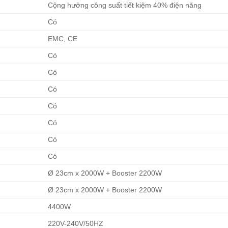
Cộng hưởng công suất tiết kiệm 40% điện năng
Có
EMC, CE
Có
Có
Có
Có
Có
Có
Có
Ø 23cm x 2000W + Booster 2200W
Ø 23cm x 2000W + Booster 2200W
4400W
220V-240V/50HZ