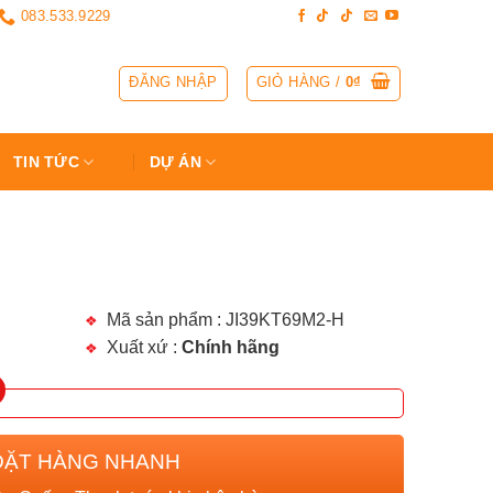
083.533.9229
ĐĂNG NHẬP
GIỎ HÀNG /
0
₫
TIN TỨC
DỰ ÁN
Mã sản phẩm : JI39KT69M2-H
Xuất xứ :
Chính hãng
ĐẶT HÀNG NHANH