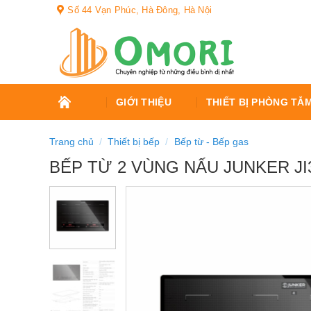
Bỏ
Số 44 Vạn Phúc, Hà Đông, Hà Nội
qua
nội
dung
TRANG
GIỚI THIỆU
THIẾT BỊ PHÒNG TẮ
CHỦ
Trang chủ
/
Thiết bị bếp
/
Bếp từ - Bếp gas
BẾP TỪ 2 VÙNG NẤU JUNKER JI