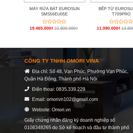
ROSUN
MÁY RỬA BÁT EUROSUN
BẾP TỪ EUROSU
SMS56EU05E
T709PRO
.000
₫
19.465.000
₫
22.900.000
₫
11.090.000
₫
13.80
Được
Được
xếp
xếp
hạng
hạng
0
0
5
5
sao
sao
CÔNG TY TNHH OMORI VINA
Địa chỉ: Số 48, Vạn Phúc, Phường Vạn Phúc,
Quận Hà Đông, Thành phố Hà Nội
Điện thoại: 0835.339.229
Email: omorivn102@gmail.com
Website: Omori.vn
Giấy chứng nhận đăng ký doanh nghiệp số
0108348265 do Sở kế hoạch và đầu tư thành phố