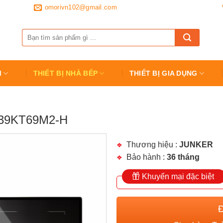
omorivn102@gmail.com
Tìm
kiếm:
M
THIẾT BỊ NHÀ BẾP
THIẾT BỊ GIA DỤNG
39KT69M2-H
Thương hiệu :
JUNKER
Bảo hành :
36 tháng
Khuyến mại đặc biệt