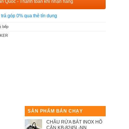
n Quốc - Thanh toán khi nhận hàng
 trả góp 0% qua thẻ tín dụng
bị bếp
NKER
SẢN PHẨM BÁN CHẠY
CHẬU RỬA BÁT INOX HỐ
CÂN KB-8245L-NN