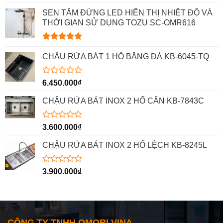
xếp
hạng
SEN TẮM ĐỨNG LED HIỂN THỊ NHIỆT ĐỘ VÀ
0
THỜI GIAN SỬ DỤNG TOZU SC-OMR616
5
sao
Được xếp
hạng
5.00
CHẬU RỬA BÁT 1 HỐ BẰNG ĐÁ KB-6045-TQ
5 sao
Được
6.450.000
₫
xếp
hạng
CHẬU RỬA BÁT INOX 2 HỐ CÂN KB-7843C
0
5
sao
Được
3.600.000
₫
xếp
hạng
CHẬU RỬA BÁT INOX 2 HỐ LỆCH KB-8245L
0
5
sao
Được
3.900.000
₫
xếp
hạng
0
5
sao
CÔNG TY TNHH OMORI VINA