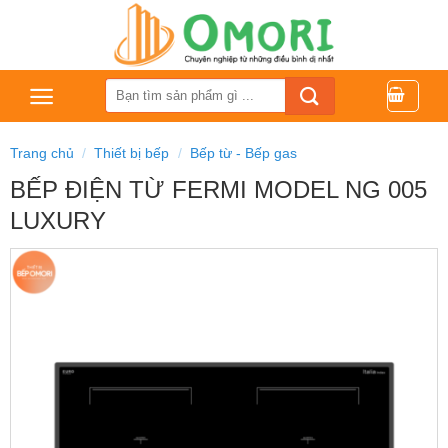
Bỏ
qua
nội
dung
Tìm
kiếm:
Trang chủ
/
Thiết bị bếp
/
Bếp từ - Bếp gas
BẾP ĐIỆN TỪ FERMI MODEL NG 005
LUXURY