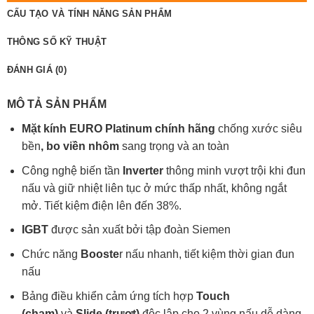
CẤU TẠO VÀ TÍNH NĂNG SẢN PHẨM
THÔNG SỐ KỸ THUẬT
ĐÁNH GIÁ (0)
MÔ TẢ SẢN PHẨM
Mặt kính EURO Platinum chính hãng
chống xước siêu
bền
,
bo viền nhôm
sang trọng và an toàn
Công nghệ biến tần
Inverter
thông minh vượt trội khi đun
nấu và giữ nhiệt liên tục ở mức thấp nhất, không ngắt
mở. Tiết kiệm điện lên đến 38%.
IGBT
được sản xuất bởi tập đoàn Siemen
Chức năng
Booste
r nấu nhanh, tiết kiệm thời gian đun
nấu
Bảng điều khiển cảm ứng tích hợp
Touch
(chạm)
và
Slide (trượt)
độc lập cho 2 vùng nấu dễ dàng