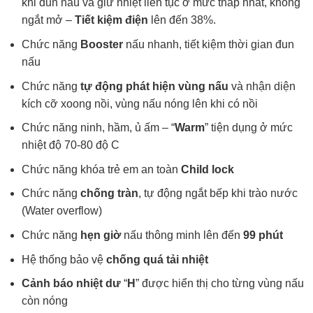
khi đun nấu và giữ nhiệt liên tục ở mức thấp nhất, không
ngắt mở –
Tiết kiệm điện
lên đến 38%.
Chức năng
Booster
nấu nhanh, tiết kiệm thời gian đun
nấu
Chức năng
tự động phát hiện vùng nấu
và nhận diện
kích cỡ xoong nồi, vùng nấu nóng lên khi có nồi
Chức năng ninh, hầm, ủ ấm – “
Warm
” tiện dụng ở mức
nhiệt độ 70-80 độ C
Chức năng khóa trẻ em an toàn
Child lock
Chức năng
chống tràn
, tự động ngắt bếp khi trào nước
(Water overflow)
Chức năng
hẹn giờ
nấu thông minh lên đến
99 phút
Hệ thống bảo vệ
chống quá tải nhiệt
Cảnh báo nhiệt dư
“
H
” được hiển thị cho từng vùng nấu
còn nóng