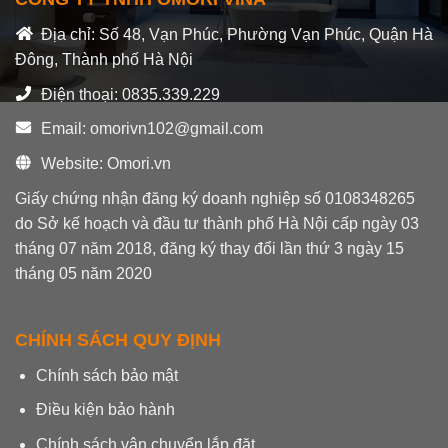
Địa chỉ: Số 48, Vạn Phúc, Phường Vạn Phúc, Quận Hà
Đông, Thành phố Hà Nội
Điện thoại: 0835.339.229
Email: omorivn102@gmail.com
Website: Omori.vn
Giấy chứng nhận đăng ký doanh nghiệp số 0108348265
do Sở kế hoạch và đầu tư thành phố Hà Nội cấp ngày 03
tháng 07 năm 2018, đăng ký thay đổi lần thứ 3 ngày 15
tháng 05 năm 2020
CHÍNH SÁCH QUY ĐỊNH
Chính sách bảo mật
Điều kiện bảo hành
Chính sách vận chuyển lắp đặt