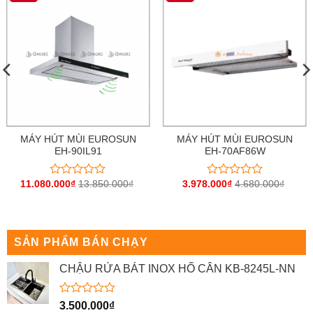
MÁY HÚT MÙI EUROSUN
MÁY HÚT MÙI EUROSUN
EH-90IL91
EH-70AF86W
11.080.000
₫
13.850.000
₫
3.978.000
₫
4.680.000
₫
Được
Được
xếp
xếp
hạng
hạng
0
0
5
5
sao
sao
SẢN PHẨM BÁN CHẠY
CHẬU RỬA BÁT INOX HỐ CÂN KB-8245L-NN
Được
3.500.000
₫