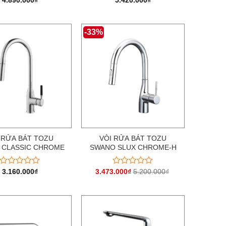
4.890.000
₫
5.420.000
₫
Được
Được
xếp
xếp
hạng
hạng
0
0
-33%
5
5
sao
sao
 RỬA BÁT TOZU
VÒI RỬA BÁT TOZU
 CLASSIC CHROME
SWANO SLUX CHROME-H
3.160.000
₫
3.473.000
₫
5.200.000
₫
Được
Được
xếp
xếp
hạng
hạng
0
0
5
5
sao
sao