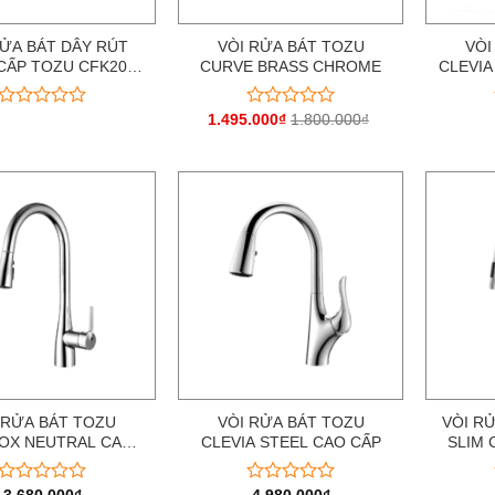
RỬA BÁT DÂY RÚT
VÒI RỬA BÁT TOZU
VÒI
CẤP TOZU CFK20
CURVE BRASS CHROME
CLEVI
NEW
1.495.000
₫
1.800.000
₫
Được
Được
xếp
xếp
hạng
hạng
0
0
5
5
sao
sao
 RỬA BÁT TOZU
VÒI RỬA BÁT TOZU
VÒI R
OX NEUTRAL CAO
CLEVIA STEEL CAO CẤP
SLIM
CẤP