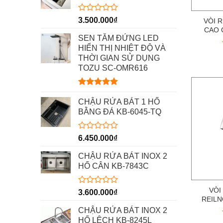
Được
3.500.000
₫
VÒI 
xếp
CAO 
hạng
SEN TẮM ĐỨNG LED
0
HIỂN THỊ NHIỆT ĐỘ VÀ
5
THỜI GIAN SỬ DỤNG
sao
TOZU SC-OMR616
Được xếp
hạng
5.00
CHẬU RỬA BÁT 1 HỐ
5 sao
BẰNG ĐÁ KB-6045-TQ
Được
6.450.000
₫
xếp
hạng
CHẬU RỬA BÁT INOX 2
0
HỐ CÂN KB-7843C
5
sao
VÒI
Được
3.600.000
₫
xếp
REILN
hạng
CHẬU RỬA BÁT INOX 2
0
HỐ LỆCH KB-8245L