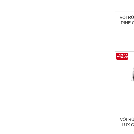
VÒI R
RINE 
-42%
VÒI R
LUX 