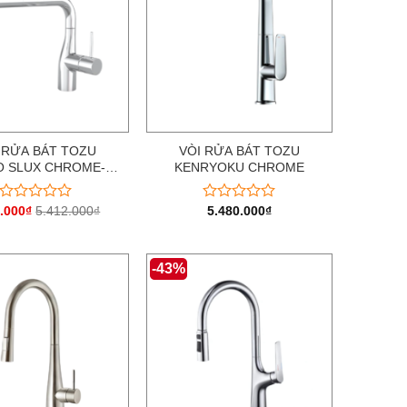
 RỬA BÁT TOZU
VÒI RỬA BÁT TOZU
 SLUX CHROME-S
KENRYOKU CHROME
CAO CẤP
.000
₫
5.412.000
₫
5.480.000
₫
Được
Được
xếp
xếp
hạng
hạng
0
0
-43%
5
5
sao
sao