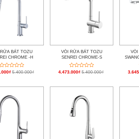
 RỬA BÁT TOZU
VÒI RỬA BÁT TOZU
VÒI
REI CHROME -H
SENREI CHROME-S
SWANO
.000
₫
5.400.000
₫
4.473.000
₫
5.400.000
₫
3.645
Được
Được
xếp
xếp
hạng
hạng
0
0
5
5
sao
sao