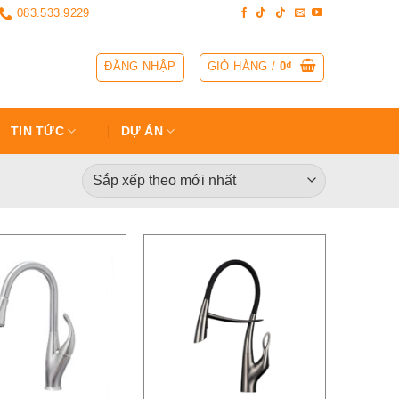
083.533.9229
ĐĂNG NHẬP
GIỎ HÀNG /
0
₫
TIN TỨC
DỰ ÁN