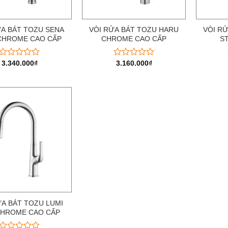
ỬA BÁT TOZU SENA
VÒI RỬA BÁT TOZU HARU
VÒI R
CHROME CAO CẤP
CHROME CAO CẤP
S
3.340.000
₫
3.160.000
₫
Được
Được
xếp
xếp
hạng
hạng
0
0
5
5
sao
sao
ỬA BÁT TOZU LUMI
CHROME CAO CẤP