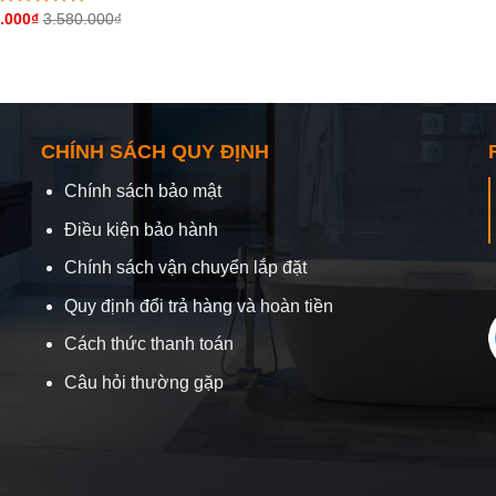
.000
₫
3.580.000
₫
Được
xếp
hạng
0
5
sao
CHÍNH SÁCH QUY ĐỊNH
Chính sách bảo mật
Điều kiện bảo hành
Chính sách vận chuyển lắp đặt
Quy định đổi trả hàng và hoàn tiền
Cách thức thanh toán
Câu hỏi thường gặp