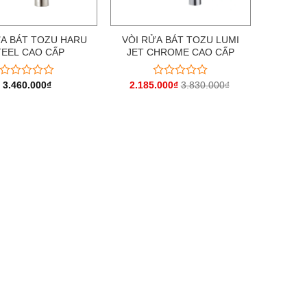
ỬA BÁT TOZU HARU
VÒI RỬA BÁT TOZU LUMI
TEEL CAO CẤP
JET CHROME CAO CẤP
3.460.000
₫
2.185.000
₫
3.830.000
₫
Được
Được
xếp
xếp
hạng
hạng
0
0
5
5
sao
sao