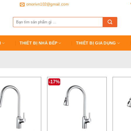
omorivn102@gmail.com
Tìm
kiếm:
M
THIẾT BỊ NHÀ BẾP
THIẾT BỊ GIA DỤNG
-17%