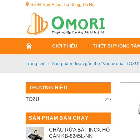
Bỏ
Số 44 Vạn Phúc, Hà Đông, Hà Nội
qua
nội
dung
TRANG
GIỚI THIỆU
THIẾT BỊ PHÒNG TẮ
CHỦ
Trang chủ
/
Sản phẩm được gắn thẻ “Vòi rửa bát TOZU”
THƯƠNG HIỆU
TOZU
(21)
SẢN PHẨM BÁN CHẠY
CHẬU RỬA BÁT INOX HỐ
CÂN KB-8245L-NN