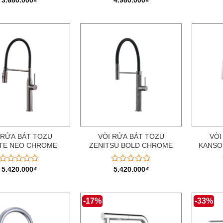
3.680.000
₫
4.980.000
₫
Được
Được
xếp
xếp
hạng
hạng
0
0
5
5
sao
sao
 RỬA BÁT TOZU
VÒI RỬA BÁT TOZU
VÒI
TE NEO CHROME
ZENITSU BOLD CHROME
KANSO
5.420.000
₫
5.420.000
₫
Được
Được
xếp
xếp
hạng
hạng
0
0
-17%
-33%
5
5
sao
sao