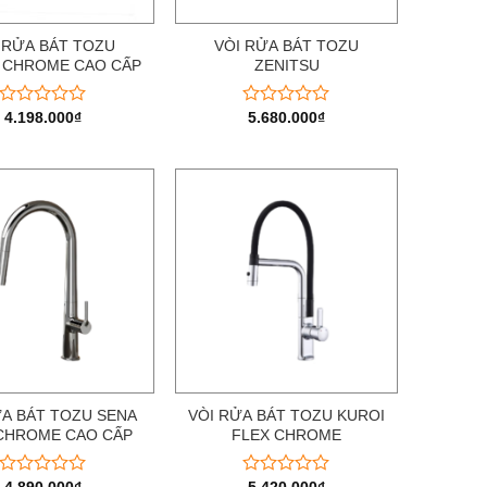
 RỬA BÁT TOZU
VÒI RỬA BÁT TOZU
A CHROME CAO CẤP
ZENITSU
4.198.000
₫
5.680.000
₫
Được
Được
xếp
xếp
hạng
hạng
0
0
5
5
sao
sao
ỬA BÁT TOZU SENA
VÒI RỬA BÁT TOZU KUROI
 CHROME CAO CẤP
FLEX CHROME