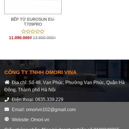
BẾP TỪ EUROSUN EU-
T709PRO
11.090.000
₫
13.800.000
₫
Được
xếp
hạng
0
5
sao
CÔNG TY TNHH OMORI VINA
Địa chỉ: Số 48, Vạn Phúc, Phường Vạn Phúc, Quận Hà
Đông, Thành phố Hà Nội
Điện thoại: 0835.339.229
Email: omorivn102@gmail.com
Website: Omori.vn