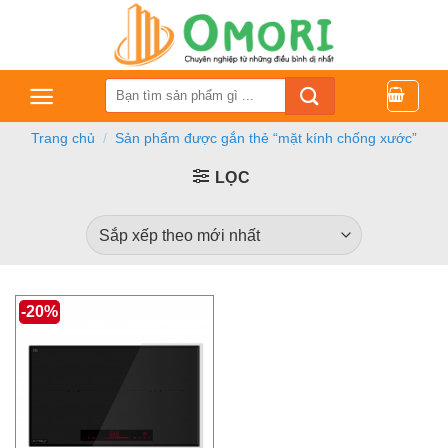
Bỏ
qua
nội
dung
Tìm
kiếm:
Trang chủ
/
Sản phẩm được gắn thẻ “mặt kính chống xước”
LỌC
-20%